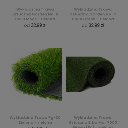
Wykładzina Trawa
Wykładzina Trawa
Sztuczna Garden No-R
Sztuczna Garden No-R
0630 Moos - zielona
0600 Groen - zielona
32,99 zł
32,99 zł
od
od
Wykładzina Trawa Pg-30
Wykładzina Trawa
Zielona - zielona
Sztuczna Erba Mar 7000
Groen (Po) - zielona