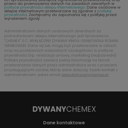
prawo do przenoszenia danych na zasadach zawartych w
polityce prywatności sklepu internetowego
. Dane osobowe w
sklepie internetowym przetwarzane są zgodnie z
polityką
prywatności
. Zachęcamy do zapoznania się z polityką przed
wyrażeniem zgody.
Administratorem danych osobowych zbieranych za
pośrednictwem sklepu internetowego jest Sprzedawca
"CHEMEX" S.C. WYKŁADZINY DYWANY KINGA GRABOWSKA ROMAN
GRABOWSKI. Dane są lub mogą być przetwarzane w celach
oraz na podstawach wskazanych szczegółowo w polityce
prywatności (np. realizacja umowy, marketing bezpośredni).
Polityka prywatności zawiera pełną informację na temat
przetwarzania danych przez administratora wraz z prawami
przysługującymi osobie, której dane dotyczą. Szybki kontakt z
administratorem: adres email
sklep@dywanychemex.pl
DYWANY
CHEMEX
Dane kontaktowe