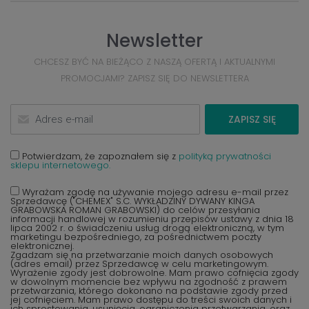
Newsletter
CHCESZ BYĆ NA BIEŻĄCO Z NASZĄ OFERTĄ I AKTUALNYMI
PROMOCJAMI? ZAPISZ SIĘ DO NEWSLETTERA
ZAPISZ SIĘ
Potwierdzam, że zapoznałem się z
polityką prywatności
sklepu internetowego.
Wyrażam zgodę na używanie mojego adresu e-mail przez
Sprzedawcę ("CHEMEX" S.C. WYKŁADZINY DYWANY KINGA
GRABOWSKA ROMAN GRABOWSKI) do celów przesyłania
informacji handlowej w rozumieniu przepisów ustawy z dnia 18
lipca 2002 r. o świadczeniu usług drogą elektroniczną, w tym
marketingu bezpośredniego, za pośrednictwem poczty
elektronicznej.
Zgadzam się na przetwarzanie moich danych osobowych
(adres email) przez Sprzedawcę w celu marketingowym.
Wyrażenie zgody jest dobrowolne. Mam prawo cofnięcia zgody
w dowolnym momencie bez wpływu na zgodność z prawem
przetwarzania, którego dokonano na podstawie zgody przed
jej cofnięciem. Mam prawo dostępu do treści swoich danych i
ich sprostowania, usunięcia, ograniczenia przetwarzania, oraz