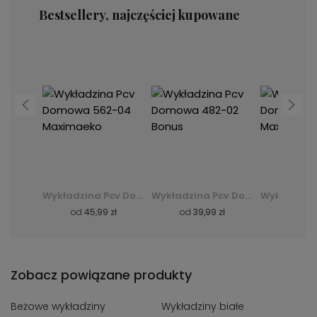
Bestsellery, najczęściej kupowane
Wykładzina Pcv Domowa 562-04 Maximaeko
Wykładzina Pcv Domowa 482-02 Bonus
Wykładzina Pcv Domowa 562-04 Maximaeko
zł
od
39,99 zł
od
45,99 zł
od
39,
Zobacz powiązane produkty
Beżowe wykładziny
Wykładziny białe