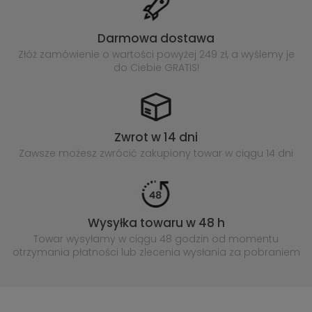
Darmowa dostawa
Złóż zamówienie o wartości powyżej
249 zł, a wyślemy je
do Ciebie GRATIS!
Zwrot w 14 dni
Zawsze możesz zwrócić zakupiony
towar w ciągu 14 dni
Wysyłka towaru w 48 h
Towar wysyłamy w ciągu 48 godzin
od momentu
otrzymania płatności lub
zlecenia wysłania za pobraniem