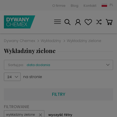
PL
O firmie
Blog
Kontakt
Dywany Chemex
Wykładziny
Wykładziny zielone
Wykładziny zielone
Sortuj po:
data dodania
na stronie
24
FILTRY
FILTROWANIE
wyczyść filtry
wykładziny zielone