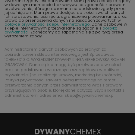
Wyrażenie zgody jest dobrowolne. Mam prawo cofnięcia zgody
w dowolnym momencie bez wpływu na zgodność z prawem
przetwarzania, którego dokonano na podstawie zgody przed
jej cofnięciem. Mam prawo dostępu do treści swoich danych i
ich sprostowania, usunięcia, ograniczenia przetwarzania, oraz
prawo do przenoszenia danych na zasadach zawartych w
polityce prywatności sklepu internetowego
. Dane osobowe w
sklepie internetowym przetwarzane są zgodnie z
polityką
prywatności
. Zachęcamy do zapoznania się z polityką przed
wyrażeniem zgody.
Administratorem danych osobowych zbieranych za
pośrednictwem sklepu internetowego jest Sprzedawca
"CHEMEX" S.C. WYKŁADZINY DYWANY KINGA GRABOWSKA ROMAN
GRABOWSKI. Dane są lub mogą być przetwarzane w celach
oraz na podstawach wskazanych szczegółowo w polityce
prywatności (np. realizacja umowy, marketing bezpośredni).
Polityka prywatności zawiera pełną informację na temat
przetwarzania danych przez administratora wraz z prawami
przysługującymi osobie, której dane dotyczą. Szybki kontakt z
administratorem: adres email
sklep@dywanychemex.pl
DYWANY
CHEMEX