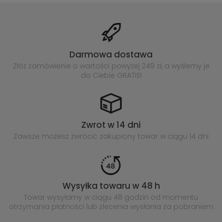
Darmowa dostawa
Złóż zamówienie o wartości powyżej
249 zł, a wyślemy je
do Ciebie GRATIS!
Zwrot w 14 dni
Zawsze możesz zwrócić zakupiony
towar w ciągu 14 dni
Wysyłka towaru w 48 h
Towar wysyłamy w ciągu 48 godzin
od momentu
otrzymania płatności lub
zlecenia wysłania za pobraniem