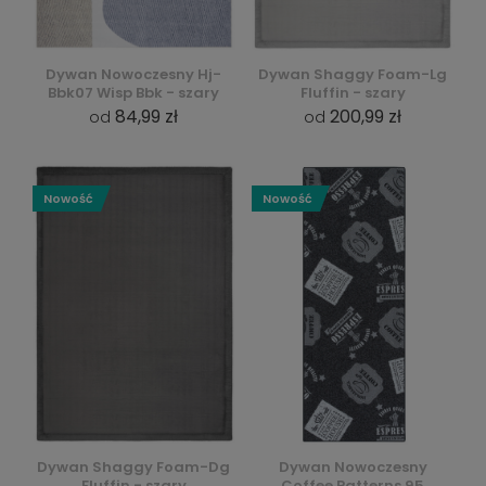
Dywan Nowoczesny Hj-
Dywan Shaggy Foam-Lg
Bbk07 Wisp Bbk - szary
Fluffin - szary
84,99 zł
200,99 zł
od
od
Nowość
Nowość
Dywan Shaggy Foam-Dg
Dywan Nowoczesny
Fluffin - szary
Coffee Patterns 95