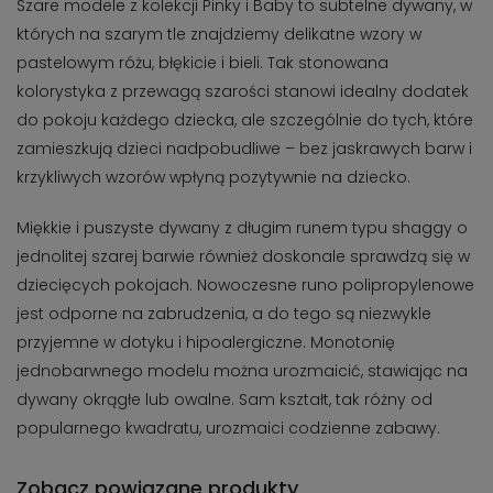
Szare modele z kolekcji Pinky i Baby to subtelne dywany, w
których na szarym tle znajdziemy delikatne wzory w
pastelowym różu, błękicie i bieli. Tak stonowana
kolorystyka z przewagą szarości stanowi idealny dodatek
do pokoju każdego dziecka, ale szczególnie do tych, które
zamieszkują dzieci nadpobudliwe – bez jaskrawych barw i
krzykliwych wzorów wpłyną pozytywnie na dziecko.
Miękkie i puszyste dywany z długim runem typu shaggy o
jednolitej szarej barwie również doskonale sprawdzą się w
dziecięcych pokojach. Nowoczesne runo polipropylenowe
jest odporne na zabrudzenia, a do tego są niezwykle
przyjemne w dotyku i hipoalergiczne. Monotonię
jednobarwnego modelu można urozmaicić, stawiając na
dywany okrągłe lub owalne. Sam kształt, tak różny od
popularnego kwadratu, urozmaici codzienne zabawy.
Zobacz powiązane produkty