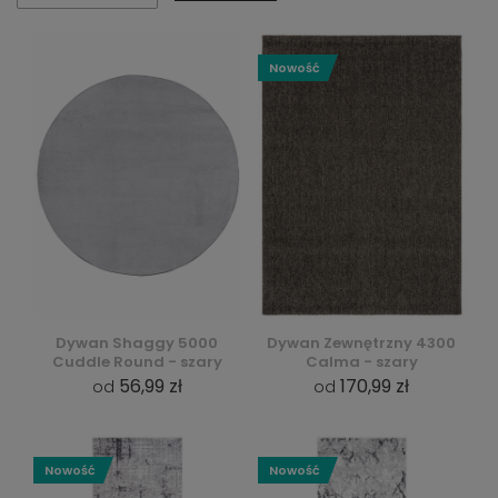
Nowość
Dywan Shaggy 5000
Dywan Zewnętrzny 4300
Cuddle Round - szary
Calma - szary
56,99 zł
170,99 zł
od
od
Nowość
Nowość