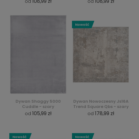
108,99 zł
108,99 zł
od
od
Nowość
Dywan Shaggy 5000
Dywan Nowoczesny Js16A
Cuddle - szary
Trend Square Qbs - szary
105,99 zł
178,99 zł
od
od
Nowość
Nowość