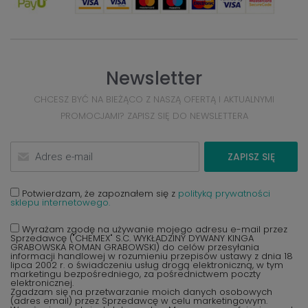
Newsletter
CHCESZ BYĆ NA BIEŻĄCO Z NASZĄ OFERTĄ I AKTUALNYMI
PROMOCJAMI? ZAPISZ SIĘ DO NEWSLETTERA
ZAPISZ SIĘ
Potwierdzam, że zapoznałem się z
polityką prywatności
sklepu internetowego.
Wyrażam zgodę na używanie mojego adresu e-mail przez
Sprzedawcę ("CHEMEX" S.C. WYKŁADZINY DYWANY KINGA
GRABOWSKA ROMAN GRABOWSKI) do celów przesyłania
informacji handlowej w rozumieniu przepisów ustawy z dnia 18
lipca 2002 r. o świadczeniu usług drogą elektroniczną, w tym
marketingu bezpośredniego, za pośrednictwem poczty
elektronicznej.
Zgadzam się na przetwarzanie moich danych osobowych
(adres email) przez Sprzedawcę w celu marketingowym.