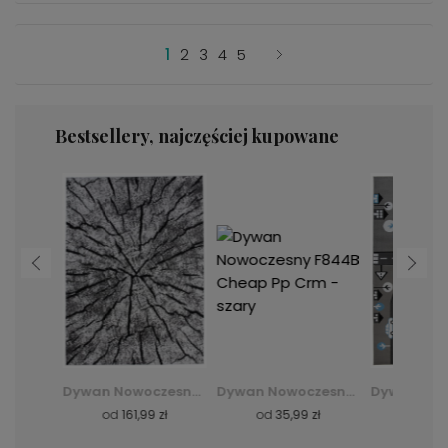
1
2
3
4
5
Bestsellery, najczęściej kupowane
Dywan Shaggy Silk - zielony
Dywan Nowoczesny Q710A Luxury Pp Esm - biały
Dywan Nowoczesny F844B Cheap Pp Crm - szary
zł
od
161,99 zł
od
35,99 zł
od
36,