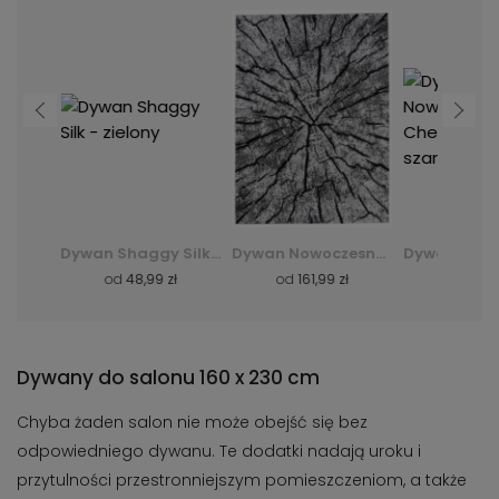
Dywan Shaggy Silk - zielony
Dywan Nowoczesny Q710A Luxury Pp Esm - biały
Dywan Nowoczesny F844B Cheap Pp Crm - szary
zł
od
161,99 zł
od
35,99 zł
od
36,
Dywany do salonu 160 x 230 cm
Chyba żaden salon nie może obejść się bez
odpowiedniego dywanu. Te dodatki nadają uroku i
przytulności przestronniejszym pomieszczeniom, a także