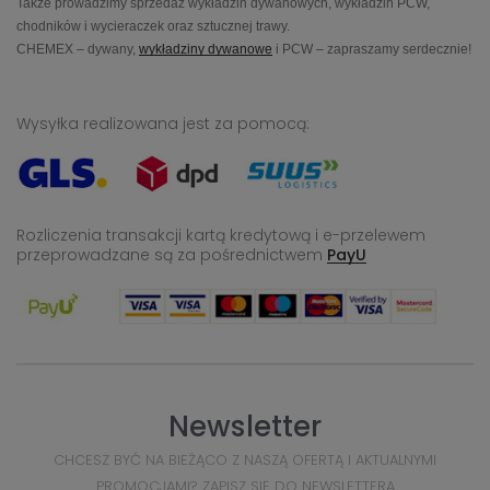
Także prowadzimy sprzedaż wykładzin dywanowych, wykładzin PCW,
chodników i wycieraczek oraz sztucznej trawy.
CHEMEX – dywany,
wykładziny dywanowe
i PCW – zapraszamy serdecznie!
Wysyłka realizowana jest za pomocą:
Rozliczenia transakcji kartą kredytową i e-przelewem
przeprowadzane
są za pośrednictwem
PayU
Newsletter
CHCESZ BYĆ NA BIEŻĄCO Z NASZĄ OFERTĄ I AKTUALNYMI
PROMOCJAMI? ZAPISZ SIĘ DO NEWSLETTERA