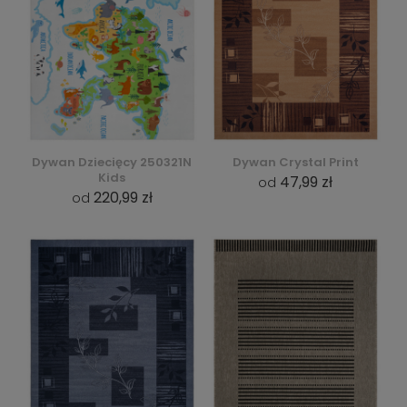
Dywan Dziecięcy 250321N
Dywan Crystal Print
Kids
47,99 zł
od
220,99 zł
od