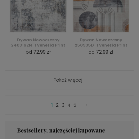
Dywan Nowoczesny
Dywan Nowoczesny
2403162N-1 Venezia Print
250935D-1 Venezia Print
72,99 zł
72,99 zł
od
od
Pokaż więcej
1
2
3
4
5
Bestsellery, najczęściej kupowane