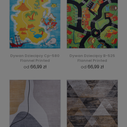
Dywan Dziecięcy Cp-580
Dywan Dziecięcy B-525
Flannel Printed
Flannel Printed
66,99 zł
66,99 zł
od
od