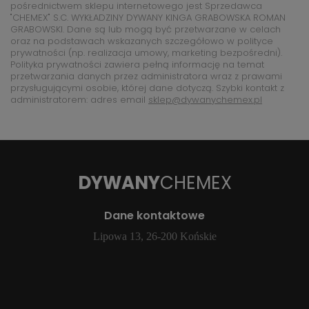
pośrednictwem sklepu internetowego jest Sprzedawca
"CHEMEX" S.C. WYKŁADZINY DYWANY KINGA GRABOWSKA ROMAN
GRABOWSKI. Dane są lub mogą być przetwarzane w celach
oraz na podstawach wskazanych szczegółowo w polityce
prywatności (np. realizacja umowy, marketing bezpośredni).
Polityka prywatności zawiera pełną informację na temat
przetwarzania danych przez administratora wraz z prawami
przysługującymi osobie, której dane dotyczą. Szybki kontakt z
administratorem: adres email
sklep@dywanychemex.pl
DYWANY
CHEMEX
Dane kontaktowe
Lipowa 13, 26-200 Końskie