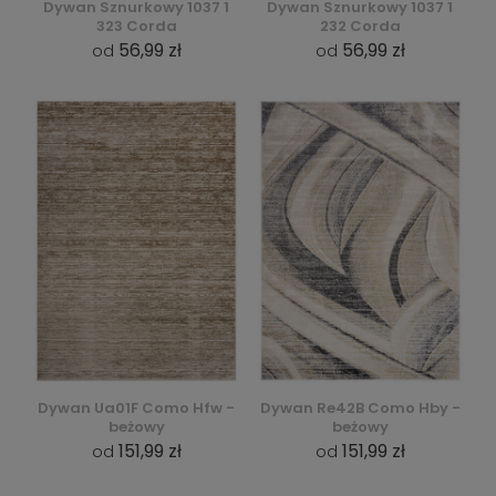
Dywan Sznurkowy 1037 1
Dywan Sznurkowy 1037 1
323 Corda
232 Corda
56,99 zł
56,99 zł
od
od
Dywan Ua01F Como Hfw -
Dywan Re42B Como Hby -
beżowy
beżowy
151,99 zł
151,99 zł
od
od