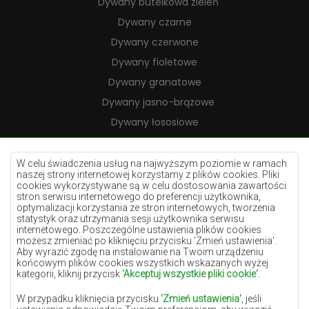
Dywany butelkowa zieleń
Dywany czarne
Dywany czerwone
Dywany fioletowe
Dywany granatowe
Dywany jasno-brązowe
Dywany łososiowe
Dywany kremowe
Dywany lilac
W celu świadczenia usług na najwyższym poziomie w ramach
naszej strony internetowej korzystamy z plików cookies. Pliki
Dywany żółte
cookies wykorzystywane są w celu dostosowania zawartości
stron serwisu internetowego do preferencji użytkownika,
Dywany miętowe
optymalizacji korzystania ze stron internetowych, tworzenia
statystyk oraz utrzymania sesji użytkownika serwisu
Dywany niebieskie
internetowego. Poszczególne ustawienia plików cookies
możesz zmieniać po kliknięciu przycisku 'Zmień ustawienia'.
Dywany pomarańczowe
Aby wyrazić zgodę na instalowanie na Twoim urządzeniu
Dywany różowe
końcowym plików cookies wszystkich wskazanych wyżej
kategorii, kliknij przycisk
'Akceptuj wszystkie pliki cookie'
.
Dywany szare
W przypadku kliknięcia przycisku
'Zmień ustawienia'
, jeśli
Dywany terakota