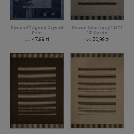
Dywan 97 Agadir Crystal
Dywan Sznurkowy 1037 1
Print
151 Corda
47,99 zł
56,99 zł
od
od