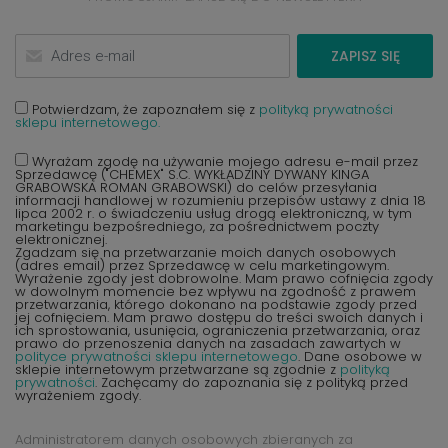
ZAPISZ SIĘ
Potwierdzam, że zapoznałem się z
polityką prywatności
sklepu internetowego.
Wyrażam zgodę na używanie mojego adresu e-mail przez
Sprzedawcę ("CHEMEX" S.C. WYKŁADZINY DYWANY KINGA
GRABOWSKA ROMAN GRABOWSKI) do celów przesyłania
informacji handlowej w rozumieniu przepisów ustawy z dnia 18
lipca 2002 r. o świadczeniu usług drogą elektroniczną, w tym
marketingu bezpośredniego, za pośrednictwem poczty
elektronicznej.
Zgadzam się na przetwarzanie moich danych osobowych
(adres email) przez Sprzedawcę w celu marketingowym.
Wyrażenie zgody jest dobrowolne. Mam prawo cofnięcia zgody
w dowolnym momencie bez wpływu na zgodność z prawem
przetwarzania, którego dokonano na podstawie zgody przed
jej cofnięciem. Mam prawo dostępu do treści swoich danych i
ich sprostowania, usunięcia, ograniczenia przetwarzania, oraz
prawo do przenoszenia danych na zasadach zawartych w
polityce prywatności sklepu internetowego
. Dane osobowe w
sklepie internetowym przetwarzane są zgodnie z
polityką
prywatności
. Zachęcamy do zapoznania się z polityką przed
wyrażeniem zgody.
Administratorem danych osobowych zbieranych za