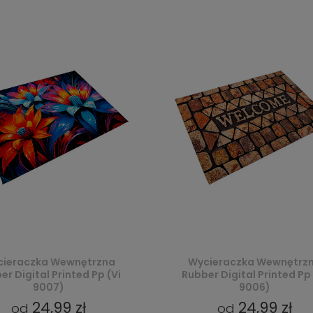
ieraczka Wewnętrzna
Wycieraczka Wewnętrz
er Digital Printed Pp (Vi
Rubber Digital Printed Pp 
9007)
9006)
24,99 zł
24,99 zł
od
od