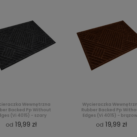
ieraczka Wewnętrzna
Wycieraczka Wewnętrz
ber Backed Pp Without
Rubber Backed Pp Witho
dges (Vi 4015) - szary
Edges (Vi 4015) - brązo
19,99 zł
19,99 zł
od
od