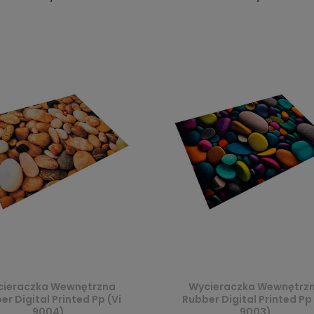
ieraczka Wewnętrzna
Wycieraczka Wewnętrz
er Digital Printed Pp (Vi
Rubber Digital Printed Pp 
9004)
9003)