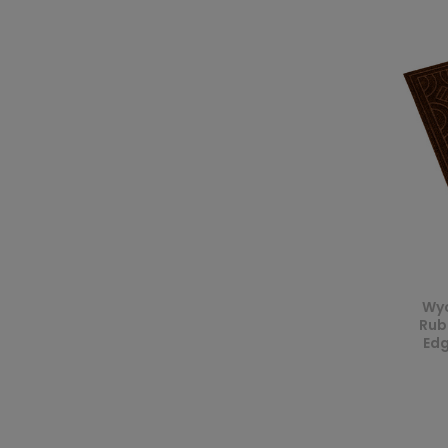
Wyc
Rub
Edg