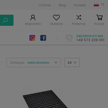
PL
O firmie
Blog
Kontakt
Moje konto
Ulubione
Porównaj
Koszyk
ZADZWOŃ DO NAS
+48 573 208 001
Sortuj po:
data dodania
24