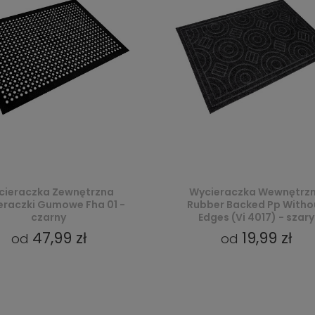
cieraczka Zewnętrzna
Wycieraczka Wewnętrz
eraczki Gumowe Fha 01 -
Rubber Backed Pp Witho
czarny
Edges (Vi 4017) - szary
47,99 zł
19,99 zł
od
od