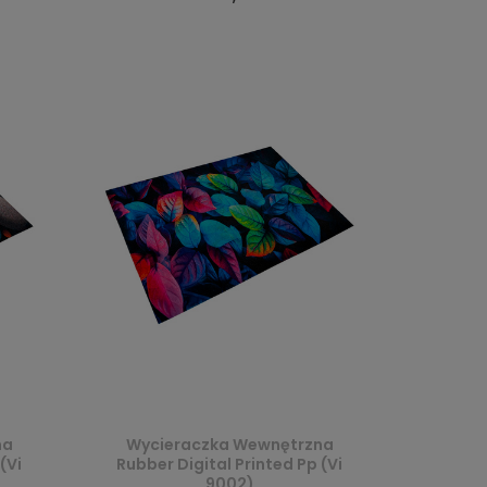
na
Wycieraczka Wewnętrzna
(Vi
Rubber Digital Printed Pp (Vi
9002)