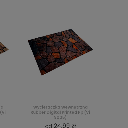
na
Wycieraczka Wewnętrzna
(Vi
Rubber Digital Printed Pp (Vi
9005)
24,99 zł
od