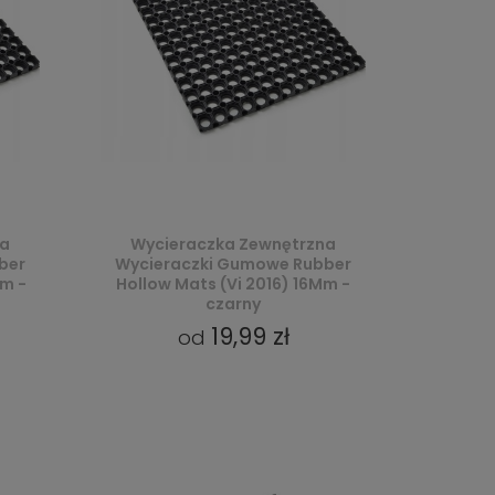
na
Wycieraczka Zewnętrzna
ber
Wycieraczki Gumowe Rubber
Mm -
Hollow Mats (Vi 2016) 16Mm -
czarny
19,99 zł
od