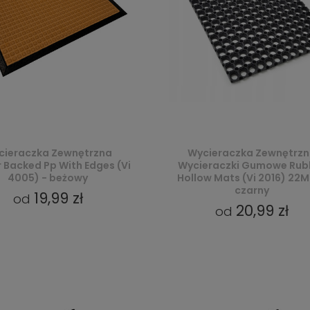
cieraczka Zewnętrzna
Wycieraczka Zewnętrz
 Backed Pp With Edges (Vi
Wycieraczki Gumowe Rub
4005) - beżowy
Hollow Mats (Vi 2016) 22
czarny
19,99 zł
od
20,99 zł
od