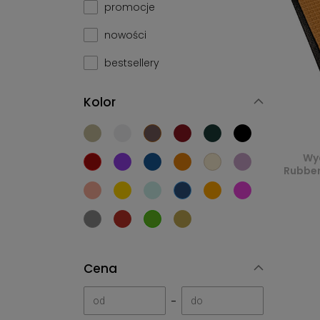
promocje
nowości
bestsellery
Kolor
Wy
Rubber
Cena
-