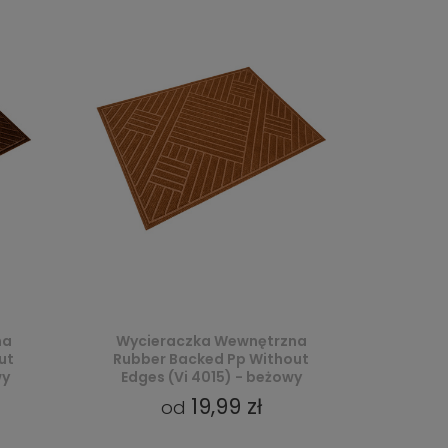
na
Wycieraczka Wewnętrzna
ut
Rubber Backed Pp Without
wy
Edges (Vi 4015) - beżowy
19,99 zł
od