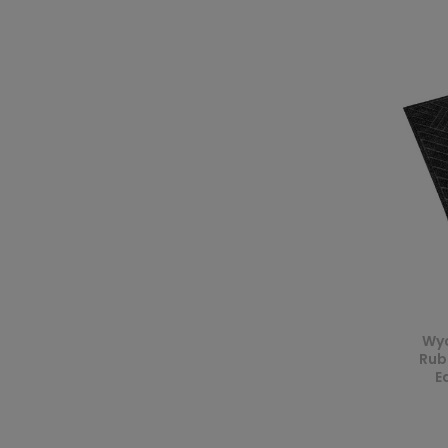
Wyc
Rub
E