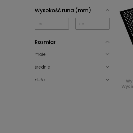
Wysokość runa (mm)
-
Rozmiar
małe
średnie
duże
Wy
Wyci