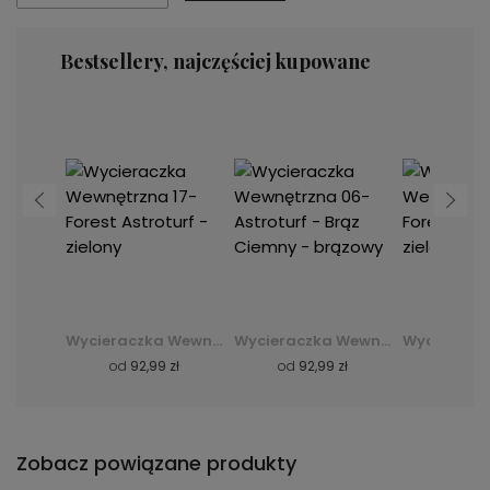
Bestsellery, najczęściej kupowane
Wycieraczka Wewnętrzna 06- Astroturf - Brąz Ciemny - brązowy
Wycieraczka Wewnętrzna 17-Forest Astroturf - zielony
Wycieraczka Wewnętrzna 06- Astroturf - Brąz Ciemny - brązowy
zł
od
92,99 zł
od
92,99 zł
od
92,
Zobacz powiązane produkty