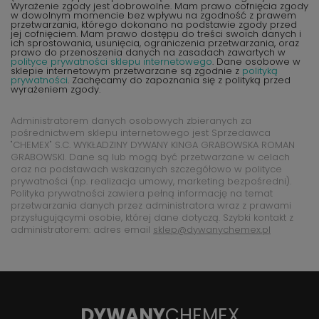
Wyrażenie zgody jest dobrowolne. Mam prawo cofnięcia zgody
w dowolnym momencie bez wpływu na zgodność z prawem
przetwarzania, którego dokonano na podstawie zgody przed
jej cofnięciem. Mam prawo dostępu do treści swoich danych i
ich sprostowania, usunięcia, ograniczenia przetwarzania, oraz
prawo do przenoszenia danych na zasadach zawartych w
polityce prywatności sklepu internetowego
. Dane osobowe w
sklepie internetowym przetwarzane są zgodnie z
polityką
prywatności
. Zachęcamy do zapoznania się z polityką przed
wyrażeniem zgody.
Administratorem danych osobowych zbieranych za
pośrednictwem sklepu internetowego jest Sprzedawca
"CHEMEX" S.C. WYKŁADZINY DYWANY KINGA GRABOWSKA ROMAN
GRABOWSKI. Dane są lub mogą być przetwarzane w celach
oraz na podstawach wskazanych szczegółowo w polityce
prywatności (np. realizacja umowy, marketing bezpośredni).
Polityka prywatności zawiera pełną informację na temat
przetwarzania danych przez administratora wraz z prawami
przysługującymi osobie, której dane dotyczą. Szybki kontakt z
administratorem: adres email
sklep@dywanychemex.pl
DYWANY
CHEMEX