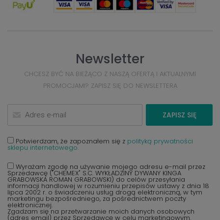
Newsletter
CHCESZ BYĆ NA BIEŻĄCO Z NASZĄ OFERTĄ I AKTUALNYMI
PROMOCJAMI? ZAPISZ SIĘ DO NEWSLETTERA
ZAPISZ SIĘ
Potwierdzam, że zapoznałem się z
polityką prywatności
sklepu internetowego.
Wyrażam zgodę na używanie mojego adresu e-mail przez
Sprzedawcę ("CHEMEX" S.C. WYKŁADZINY DYWANY KINGA
GRABOWSKA ROMAN GRABOWSKI) do celów przesyłania
informacji handlowej w rozumieniu przepisów ustawy z dnia 18
lipca 2002 r. o świadczeniu usług drogą elektroniczną, w tym
marketingu bezpośredniego, za pośrednictwem poczty
elektronicznej.
Zgadzam się na przetwarzanie moich danych osobowych
(adres email) przez Sprzedawcę w celu marketingowym.