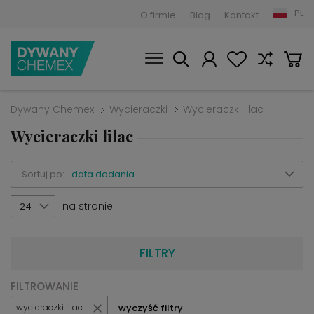
PL
O firmie
Blog
Kontakt
Dywany Chemex
Wycieraczki
Wycieraczki lilac
Wycieraczki lilac
Sortuj po:
data dodania
na stronie
24
FILTRY
FILTROWANIE
wyczyść filtry
wycieraczki lilac