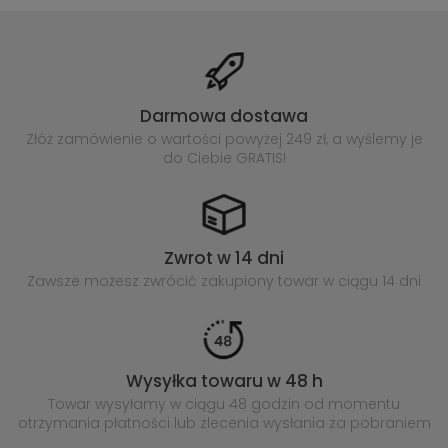
Darmowa dostawa
Złóż zamówienie o wartości powyżej
249 zł, a wyślemy je
do Ciebie GRATIS!
Zwrot w 14 dni
Zawsze możesz zwrócić zakupiony
towar w ciągu 14 dni
Wysyłka towaru w 48 h
Towar wysyłamy w ciągu 48 godzin
od momentu
otrzymania płatności lub
zlecenia wysłania za pobraniem