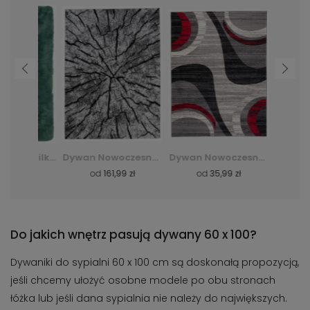
Dywan Shaggy Silk - zielony
Dywan Nowoczesny Q710A Luxury Pp Esm - biały
Dywan Nowoczesny F844B Cheap Pp Crm - szary
zł
od
161,99 zł
od
35,99 zł
od
36,
Do jakich wnętrz pasują dywany 60 x 100?
Dywaniki do sypialni 60 x 100 cm są doskonałą propozycją,
jeśli chcemy ułożyć osobne modele po obu stronach
łóżka lub jeśli dana sypialnia nie należy do największych.