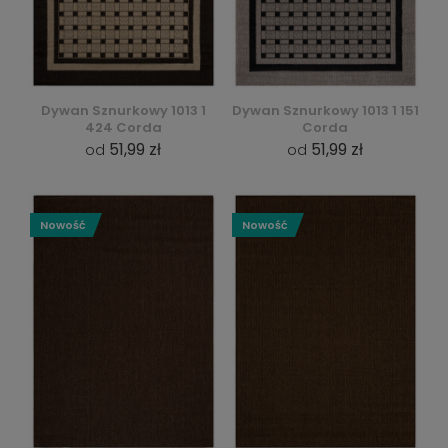
Dywan Sznurkowy 1013 1
Dywan Sznurkowy 1013 1 151
424 Corda
Corda
51,99 zł
51,99 zł
od
od
Nowość
Nowość