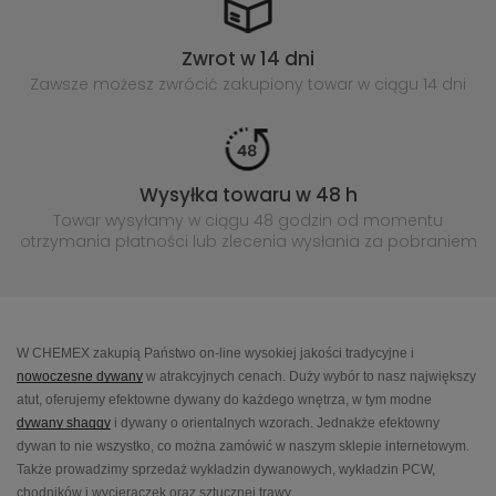
Zwrot w 14 dni
Zawsze możesz zwrócić zakupiony
towar w ciągu 14 dni
Wysyłka towaru w 48 h
Towar wysyłamy w ciągu 48 godzin
od momentu
otrzymania płatności lub
zlecenia wysłania za pobraniem
W CHEMEX zakupią Państwo on-line wysokiej jakości tradycyjne i
nowoczesne dywany
w atrakcyjnych cenach. Duży wybór to nasz największy
atut, oferujemy efektowne dywany do każdego wnętrza, w tym modne
dywany shaggy
i dywany o orientalnych wzorach. Jednakże efektowny
dywan to nie wszystko, co można zamówić w naszym sklepie internetowym.
Także prowadzimy sprzedaż wykładzin dywanowych, wykładzin PCW,
chodników i wycieraczek oraz sztucznej trawy.