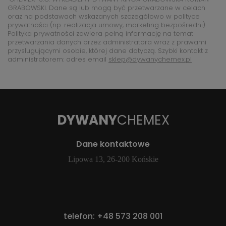
GRABOWSKI. Dane są lub mogą być przetwarzane w celach
oraz na podstawach wskazanych szczegółowo w polityce
prywatności (np. realizacja umowy, marketing bezpośredni).
Polityka prywatności zawiera pełną informację na temat
przetwarzania danych przez administratora wraz z prawami
przysługującymi osobie, której dane dotyczą. Szybki kontakt z
administratorem: adres email
sklep@dywanychemex.pl
DYWANY
CHEMEX
Dane kontaktowe
Lipowa 13, 26-200 Końskie
telefon:
+48 573 208 001