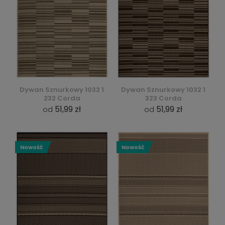
Dywan Sznurkowy 1032 1
Dywan Sznurkowy 1032 1
232 Corda
323 Corda
51,99 zł
51,99 zł
od
od
Nowość
Nowość