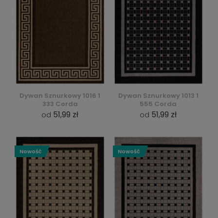
Dywan Sznurkowy 1016 1
Dywan Sznurkowy 1013 1
333 Corda
555 Corda
51,99 zł
51,99 zł
od
od
Nowość
Nowość