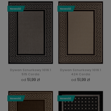
Nowość
Nowość
Dywan Sznurkowy 1016 1
Dywan Sznurkowy 1016 1
515 Corda
424 Corda
51,99 zł
51,99 zł
od
od
Nowość
Nowość