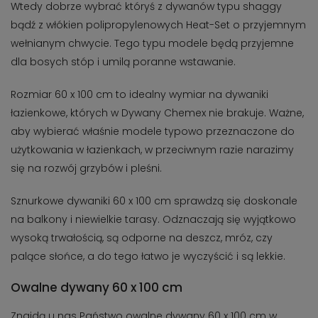
Wtedy dobrze wybrać któryś z dywanów typu shaggy
bądź z włókien polipropylenowych Heat-Set o przyjemnym
wełnianym chwycie. Tego typu modele będą przyjemne
dla bosych stóp i umilą poranne wstawanie.
Rozmiar 60 x 100 cm to idealny wymiar na dywaniki
łazienkowe, których w Dywany Chemex nie brakuje. Ważne,
aby wybierać właśnie modele typowo przeznaczone do
użytkowania w łazienkach, w przeciwnym razie narazimy
się na rozwój grzybów i pleśni.
Sznurkowe dywaniki 60 x 100 cm sprawdzą się doskonale
na balkony i niewielkie tarasy. Odznaczają się wyjątkowo
wysoką trwałością, są odporne na deszcz, mróz, czy
palące słońce, a do tego łatwo je wyczyścić i są lekkie.
Owalne dywany 60 x 100 cm
Znajdą u nas Państwo owalne dywany 60 x 100 cm w