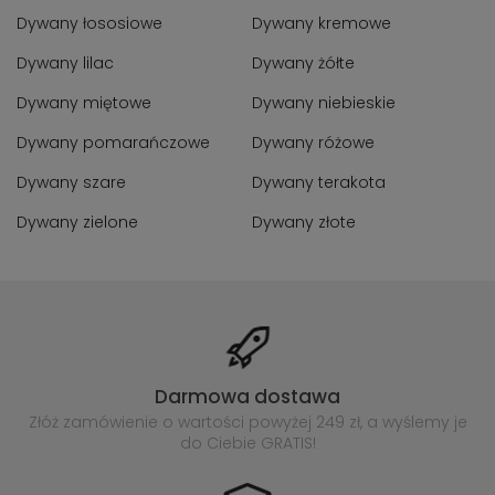
Dywany łososiowe
Dywany kremowe
Dywany lilac
Dywany żółte
Dywany miętowe
Dywany niebieskie
Dywany pomarańczowe
Dywany różowe
Dywany szare
Dywany terakota
Dywany zielone
Dywany złote
Darmowa dostawa
Złóż zamówienie o wartości powyżej
249 zł, a wyślemy je
do Ciebie GRATIS!