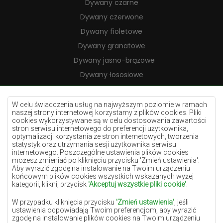
Dywany czarne
Dywany czerwone
Dywany fioletowe
Dywany granatowe
Dywany jasno-brązowe
Dywany łososiowe
Dywany kremowe
Dywany lilac
W celu świadczenia usług na najwyższym poziomie w ramach
naszej strony internetowej korzystamy z plików cookies. Pliki
Dywany żółte
cookies wykorzystywane są w celu dostosowania zawartości
stron serwisu internetowego do preferencji użytkownika,
Dywany miętowe
optymalizacji korzystania ze stron internetowych, tworzenia
statystyk oraz utrzymania sesji użytkownika serwisu
Dywany niebieskie
internetowego. Poszczególne ustawienia plików cookies
możesz zmieniać po kliknięciu przycisku 'Zmień ustawienia'.
Dywany pomarańczowe
Aby wyrazić zgodę na instalowanie na Twoim urządzeniu
Dywany różowe
końcowym plików cookies wszystkich wskazanych wyżej
kategorii, kliknij przycisk
'Akceptuj wszystkie pliki cookie'
.
Dywany szare
W przypadku kliknięcia przycisku
'Zmień ustawienia'
, jeśli
Dywany terakota
ustawienia odpowiadają Twoim preferencjom, aby wyrazić
zgodę na instalowanie plików cookies na Twoim urządzeniu
Dywany zielone