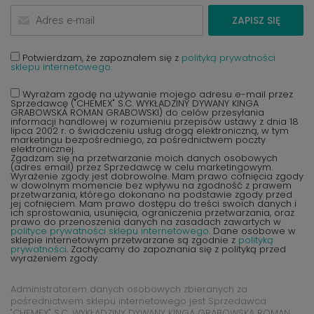
ZAPISZ SIĘ
Potwierdzam, że zapoznałem się z
polityką prywatności
sklepu internetowego.
Wyrażam zgodę na używanie mojego adresu e-mail przez
Sprzedawcę ("CHEMEX" S.C. WYKŁADZINY DYWANY KINGA
GRABOWSKA ROMAN GRABOWSKI) do celów przesyłania
informacji handlowej w rozumieniu przepisów ustawy z dnia 18
lipca 2002 r. o świadczeniu usług drogą elektroniczną, w tym
marketingu bezpośredniego, za pośrednictwem poczty
elektronicznej.
Zgadzam się na przetwarzanie moich danych osobowych
(adres email) przez Sprzedawcę w celu marketingowym.
Wyrażenie zgody jest dobrowolne. Mam prawo cofnięcia zgody
w dowolnym momencie bez wpływu na zgodność z prawem
przetwarzania, którego dokonano na podstawie zgody przed
jej cofnięciem. Mam prawo dostępu do treści swoich danych i
ich sprostowania, usunięcia, ograniczenia przetwarzania, oraz
prawo do przenoszenia danych na zasadach zawartych w
polityce prywatności sklepu internetowego
. Dane osobowe w
sklepie internetowym przetwarzane są zgodnie z
polityką
prywatności
. Zachęcamy do zapoznania się z polityką przed
wyrażeniem zgody.
Administratorem danych osobowych zbieranych za
pośrednictwem sklepu internetowego jest Sprzedawca
"CHEMEX" S.C. WYKŁADZINY DYWANY KINGA GRABOWSKA ROMAN