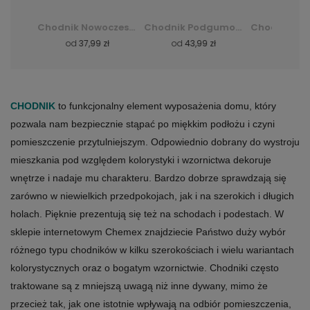
Chodnik Nowoczesny 4596A Cheap Crm Chodnik - szary
Chodnik Podgumowany 22 Cheops (Forest) -
Chodnik Podgumowany 11 Inca (Monarch) - Bordo - czerwony
zł
od
43,99 zł
od
43,99 zł
od
43,
CHODNIK
to funkcjonalny element wyposażenia domu, który
pozwala nam bezpiecznie stąpać po miękkim podłożu i czyni
pomieszczenie przytulniejszym. Odpowiednio dobrany do wystroju
mieszkania pod względem kolorystyki i wzornictwa dekoruje
wnętrze i nadaje mu charakteru. Bardzo dobrze sprawdzają się
zarówno w niewielkich przedpokojach, jak i na szerokich i długich
holach. Pięknie prezentują się też na schodach i podestach. W
sklepie internetowym Chemex znajdziecie Państwo duży wybór
różnego typu chodników w kilku szerokościach i wielu wariantach
kolorystycznych oraz o bogatym wzornictwie. Chodniki często
traktowane są z mniejszą uwagą niż inne dywany, mimo że
przecież tak, jak one istotnie wpływają na odbiór pomieszczenia,