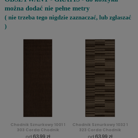
można dodać nie pełne metry
( nie trzeba tego nigdzie zaznaczać, lub zgłaszać
)
Chodnik Sznurkowy 1001 1
Chodnik Sznurkowy 1032 1
303 Corda Chodnik
323 Corda Chodnik
63,99 zł
63,99 zł
od
od