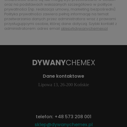
oraz na podstawach wskazanych szczegółowo w polityce
prywatności (np. realizacja umowy, marketing bezpośredni).
Polityka prywatności zawiera pełną informację na temat
przetwarzania danych przez administratora wraz z prawami
przysługującymi osobie, której dane dotyczą. Szybki kontakt z
administratorem: adres email
sklep@dywanychemex.pl
DYWANY
CHEMEX
Dane kontaktowe
Lipowa 13, 26-200 Końskie
telefon:
+48 573 208 001
sklep@dywanychemex.pl