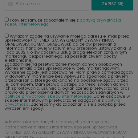
ZAPISZ SIĘ
Potwierdzam, że zapoznałem się z
polityką prywatności
sklepu internetowego.
Wyrażam zgodę na używanie mojego adresu e-mail przez
Sprzedawcę ("CHEMEX" S.C. WYKŁADZINY DYWANY KINGA
GRABOWSKA ROMAN GRABOWSKI) do celów przesyłania
informacji handlowej w rozumieniu przepisów ustawy z dnia 18
lipca 2002 r. o świadczeniu usług drogą elektroniczną, w tym
marketingu bezpośredniego, za pośrednictwem poczty
elektronicznej.
Zgadzam się na przetwarzanie moich danych osobowych
(adres email) przez Sprzedawcę w celu marketingowym.
Wyrażenie zgody jest dobrowolne. Mam prawo cofnięcia zgody
w dowolnym momencie bez wpływu na zgodność z prawem
przetwarzania, którego dokonano na podstawie zgody przed
jej cofnięciem. Mam prawo dostępu do treści swoich danych i
ich sprostowania, usunięcia, ograniczenia przetwarzania, oraz
prawo do przenoszenia danych na zasadach zawartych w
polityce prywatności sklepu internetowego
. Dane osobowe w
sklepie internetowym przetwarzane są zgodnie z
polityką
prywatności
. Zachęcamy do zapoznania się z polityką przed
wyrażeniem zgody.
Administratorem danych osobowych zbieranych za
pośrednictwem sklepu internetowego jest Sprzedawca
"CHEMEX" S.C. WYKŁADZINY DYWANY KINGA GRABOWSKA ROMAN
GRABOWSKI. Dane są lub mogą być przetwarzane w celach