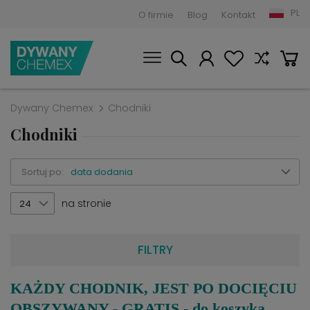
PL
O firmie
Blog
Kontakt
Dywany Chemex
Chodniki
Chodniki
Sortuj po:
data dodania
na stronie
24
FILTRY
KAŻDY CHODNIK, JEST PO DOCIĘCIU
OBSZYWANY - GRATIS - do koszyka