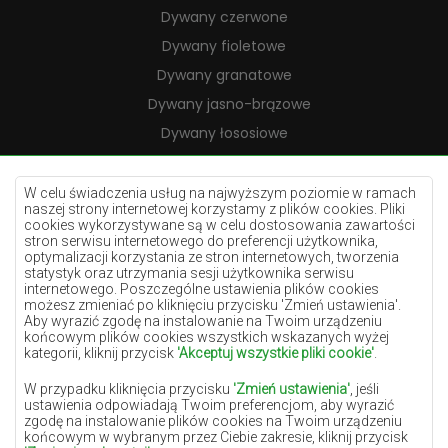
Dywany czerwone
Dywany fioletowe
Dywany granatowe
Dywany jasno-brązowe
Dywany łososiowe
Dywany kremowe
Dywany lilac
W celu świadczenia usług na najwyższym poziomie w ramach
naszej strony internetowej korzystamy z plików cookies. Pliki
Dywany żółte
cookies wykorzystywane są w celu dostosowania zawartości
stron serwisu internetowego do preferencji użytkownika,
Dywany miętowe
optymalizacji korzystania ze stron internetowych, tworzenia
statystyk oraz utrzymania sesji użytkownika serwisu
Dywany niebieskie
internetowego. Poszczególne ustawienia plików cookies
możesz zmieniać po kliknięciu przycisku 'Zmień ustawienia'.
Dywany pomarańczowe
Aby wyrazić zgodę na instalowanie na Twoim urządzeniu
Dywany różowe
końcowym plików cookies wszystkich wskazanych wyżej
kategorii, kliknij przycisk
'Akceptuj wszystkie pliki cookie'
.
Dywany szare
W przypadku kliknięcia przycisku
'Zmień ustawienia'
, jeśli
Dywany terakota
ustawienia odpowiadają Twoim preferencjom, aby wyrazić
zgodę na instalowanie plików cookies na Twoim urządzeniu
Dywany zielone
końcowym w wybranym przez Ciebie zakresie, kliknij przycisk