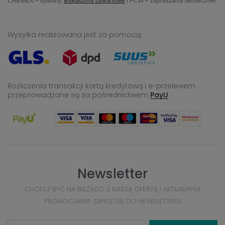
CHEMEX – dywany,
wykładziny dywanowe
i PCW – zapraszamy serdecznie!
Wysyłka realizowana jest za pomocą:
Rozliczenia transakcji kartą kredytową i e-przelewem
przeprowadzane
są za pośrednictwem
PayU
Newsletter
CHCESZ BYĆ NA BIEŻĄCO Z NASZĄ OFERTĄ I AKTUALNYMI
PROMOCJAMI? ZAPISZ SIĘ DO NEWSLETTERA