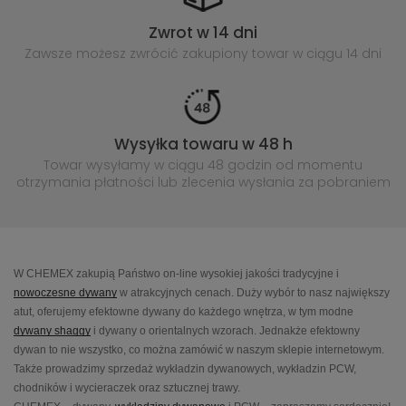
Zwrot w 14 dni
Zawsze możesz zwrócić zakupiony
towar w ciągu 14 dni
Wysyłka towaru w 48 h
Towar wysyłamy w ciągu 48 godzin
od momentu
otrzymania płatności lub
zlecenia wysłania za pobraniem
W CHEMEX zakupią Państwo on-line wysokiej jakości tradycyjne i
nowoczesne dywany
w atrakcyjnych cenach. Duży wybór to nasz największy
atut, oferujemy efektowne dywany do każdego wnętrza, w tym modne
dywany shaggy
i dywany o orientalnych wzorach. Jednakże efektowny
dywan to nie wszystko, co można zamówić w naszym sklepie internetowym.
Także prowadzimy sprzedaż wykładzin dywanowych, wykładzin PCW,
chodników i wycieraczek oraz sztucznej trawy.