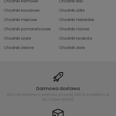
Chodniki kremowe
Chodniki lilac
Chodniki łososiowe
Chodniki żółte
Chodniki miętowe
Chodniki niebieskie
Chodniki pomarańczowe
Chodniki różowe
Chodniki szare
Chodniki terakota
Chodniki zielone
Chodniki złote
Darmowa dostawa
Złóż zamówienie o wartości powyżej
249 zł, a wyślemy je
do Ciebie GRATIS!