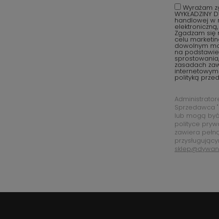
Wyrażam zg
WYKŁADZINY D
handlowej w r
elektroniczną
Zgadzam się 
celu marketi
dowolnym mom
na podstawie 
sprostowania,
zasadach za
internetowym
polityką prze
Administrato
Sprzedawca "
lub mogą być
polityce pryw
zawiera pełn
przysługujący
sklep@dywan