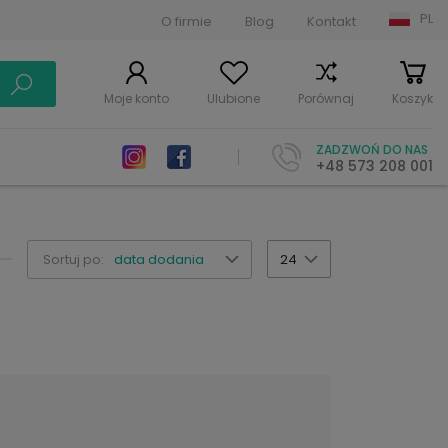
PL
O firmie
Blog
Kontakt
Moje konto
Ulubione
Porównaj
Koszyk
ZADZWOŃ DO NAS
+48 573 208 001
Sortuj po:
data dodania
24