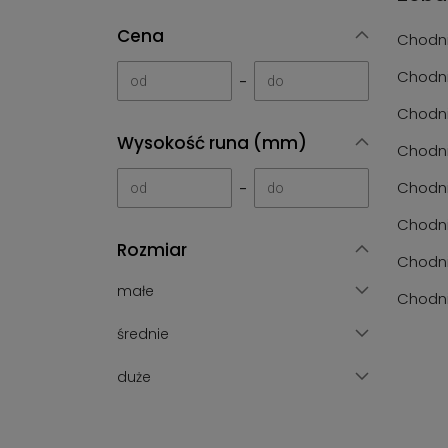
Cena
Chodni
Chodni
-
Chodni
Wysokość runa (mm)
Chodni
Chodni
-
Chodni
Rozmiar
Chodni
małe
Chodni
średnie
duże