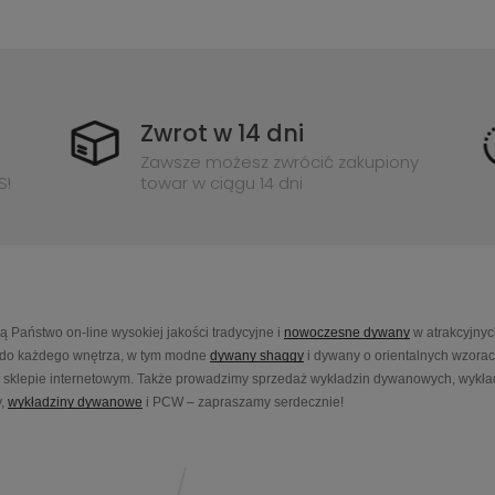
Zwrot w 14 dni
Zawsze możesz zwrócić zakupiony
S!
towar w ciągu 14 dni
Państwo on-line wysokiej jakości tradycyjne i
nowoczesne dywany
w atrakcyjnyc
do każdego wnętrza, w tym modne
dywany shaggy
i dywany o orientalnych wzora
sklepie internetowym. Także prowadzimy sprzedaż wykładzin dywanowych, wykładz
,
wykładziny dywanowe
i PCW – zapraszamy serdecznie!