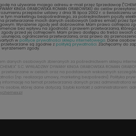
odę na używanie mojego adresu e-mail przez Sprzedawcę ("CHEMEX
YWANY KINGA GRABOWSKA ROMAN GRABOWSKI) do celów przesyłania 
ozumieniu przepisów ustawy z dnia 18 lipca 2002 r. o świadczeniu u
, w tym marketingu bezpośredniego, za pośrednictwem poczty elektr
na przetwarzanie moich danych osobowych (adres email) przez S
ngowym. Wyrażenie zgody jest dobrowolne. Mam prawo cofnięcia z
encie bez wpływu na zgodność z prawem przetwarzania, któreg
zgody przed jej cofnięciem. Mam prawo dostępu do treści swoich d
 usunięcia, ograniczenia przetwarzania, oraz prawo do przenoszen
wartych w
polityce prywatności sklepu internetowego
. Dane osobow
 przetwarzane są zgodnie z
polityką prywatności
. Zachęcamy do zap
d wyrażeniem zgody.
rem danych osobowych zbieranych za pośrednictwem sklepu intern
CHEMEX" S.C. WYKŁADZINY DYWANY KINGA GRABOWSKA ROMAN GRABOW
 przetwarzane w celach oraz na podstawach wskazanych szczegó
atności (np. realizacja umowy, marketing bezpośredni). Polityka pry
ą informację na temat przetwarzania danych przez administratora w
mi osobie, której dane dotyczą. Szybki kontakt z administratorem: ad
ychemex.pl