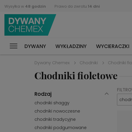
Wysyłka w
48 godzin
Prawo do zwrotu
14 dni
DYWANY
WYKŁADZINY
WYCIERACZKI
Dywany Chemex
Chodniki
Chodniki fi
Chodniki fioletowe
FILTR
Rodzaj
chodni
chodniki shaggy
chodniki nowoczesne
chodniki tradycyjne
chodniki podgumowane