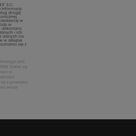
" S.C.
informacji
sług drogą
onicznej.
przedawcę w
gody w
o dokonano
anych i ich
ia danych na
e w sklepie
oznania się z
etowego jest
SKI. Dane są
łowo w
watności
raz z prawami
res email