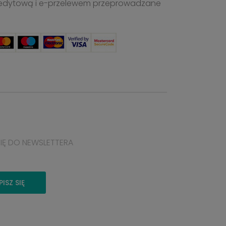
ą kredytową i e-przelewem przeprowadzane
SIĘ DO NEWSLETTERA
PISZ SIĘ