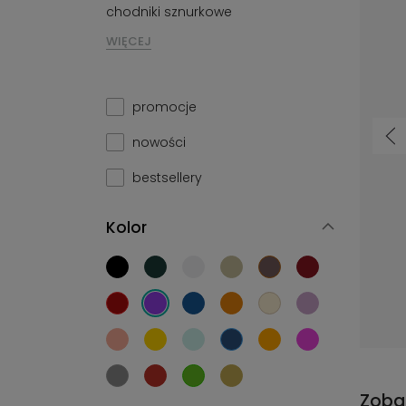
chodniki sznurkowe
WIĘCEJ
promocje
nowości
bestsellery
Kolor
Chodnik Podgumowany 10 Cheops ( ) - Bordo - czerwony
43,99 zł
od
Zoba