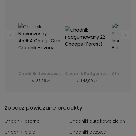
Chodnik Podgumowany 10 Cheops ( ) - Bordo - czerwony
Chodnik Nowoczesny 4596A Cheap Crm Chodnik - szary
Chodnik Podgumowany 22 Cheops (Forest) -
zł
od
37,99 zł
od
43,99 zł
od
43,
Zobacz powiązane produkty
Chodniki czarne
Chodniki butelkowa zieleń
Chodniki białe
Chodniki beżowe