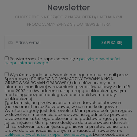
Newsletter
CHCESZ BYĆ NA BIEŻĄCO Z NASZĄ OFERTĄ I AKTUALNYMI
PROMOCJAMI? ZAPISZ SIĘ DO NEWSLETTERA
ZAPISZ SIĘ
Potwierdzam, że zapoznałem się z
polityką prywatności
sklepu internetowego.
Wyrażam zgodę na używanie mojego adresu e-mail przez
Sprzedawcę ("CHEMEX" S.C. WYKŁADZINY DYWANY KINGA
GRABOWSKA ROMAN GRABOWSKI) do celów przesyłania
informacji handlowej w rozumieniu przepisów ustawy z dnia 18
lipca 2002 r. o świadczeniu usług drogą elektroniczną, w tym
marketingu bezpośredniego, za pośrednictwem poczty
elektronicznej.
Zgadzam się na przetwarzanie moich danych osobowych
(adres email) przez Sprzedawcę w celu marketingowym.
Wyrażenie zgody jest dobrowolne. Mam prawo cofnięcia zgody
w dowolnym momencie bez wpływu na zgodność z prawem
przetwarzania, którego dokonano na podstawie zgody przed
jej cofnięciem. Mam prawo dostępu do treści swoich danych i
ich sprostowania, usunięcia, ograniczenia przetwarzania, oraz
prawo do przenoszenia danych na zasadach zawartych w
polityce prywatności sklepu internetowego
. Dane osobowe w