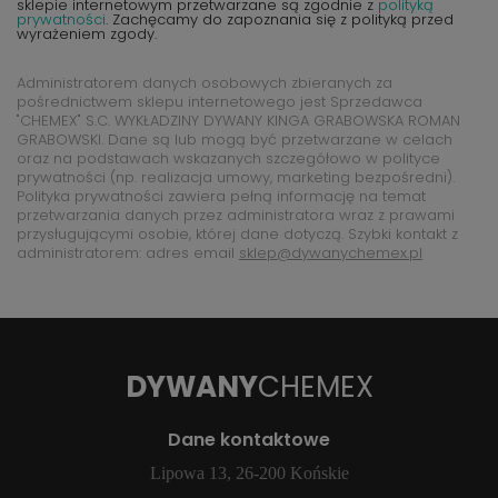
sklepie internetowym przetwarzane są zgodnie z
polityką
prywatności
. Zachęcamy do zapoznania się z polityką przed
wyrażeniem zgody.
Administratorem danych osobowych zbieranych za
pośrednictwem sklepu internetowego jest Sprzedawca
"CHEMEX" S.C. WYKŁADZINY DYWANY KINGA GRABOWSKA ROMAN
GRABOWSKI. Dane są lub mogą być przetwarzane w celach
oraz na podstawach wskazanych szczegółowo w polityce
prywatności (np. realizacja umowy, marketing bezpośredni).
Polityka prywatności zawiera pełną informację na temat
przetwarzania danych przez administratora wraz z prawami
przysługującymi osobie, której dane dotyczą. Szybki kontakt z
administratorem: adres email
sklep@dywanychemex.pl
DYWANY
CHEMEX
Dane kontaktowe
Lipowa 13, 26-200 Końskie