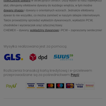
nowoczesne dywany
w atrakcyjnych cenach. Duży wybór to nasz największy
atut, oferujemy efektowne dywany do każdego wnętrza, w tym modne
dywany shaggy
i dywany o orientalnych wzorach. Jednakże efektowny
dywan to nie wszystko, co można zamówić w naszym sklepie internetowym.
Także prowadzimy sprzedaż wykładzin dywanowych, wykładzin PCW,
chodników i wycieraczek oraz sztucznej trawy.
CHEMEX – dywany,
wykładziny dywanowe
i PCW – zapraszamy serdecznie!
Wysyłka realizowana jest za pomocą:
Rozliczenia transakcji kartą kredytową i e-przelewem
przeprowadzane
są za pośrednictwem
PayU