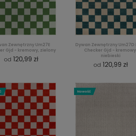
an Zewnętrzny Um27E
Dywan Zewnętrzny Um27D 
r Gjd - kremowy, zielony
Checker Gjd - kremowy
niebieski
120,99 zł
od
120,99 zł
od
ć
Nowość