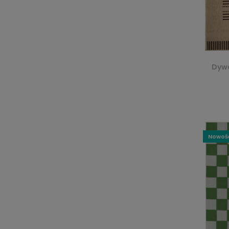
Dywa
Nowoś