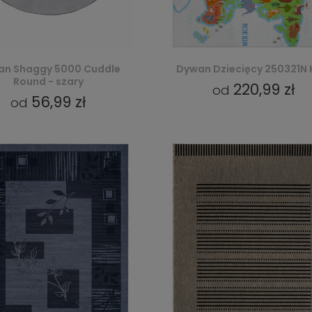
n Shaggy 5000 Cuddle
Dywan Dziecięcy 250321N 
Round - szary
220,99 zł
od
56,99 zł
od