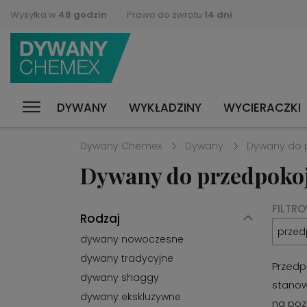
Wysyłka w
48 godzin
Prawo do zwrotu
14 dni
DYWANY
WYKŁADZINY
WYCIERACZKI
Dywany Chemex
Dywany
Dywany do 
Dywany do przedpoko
FILTR
Rodzaj
przed
dywany nowoczesne
dywany tradycyjne
Przedp
dywany shaggy
stanow
dywany ekskluzywne
na poz