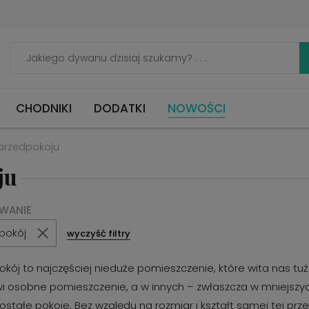
CHODNIKI
DODATKI
NOWOŚCI
przedpokoju
ju
OWANIE
pokój
wyczyść filtry
okój to najczęściej nieduże pomieszczenie, które wita nas t
i osobne pomieszczenie, a w innych – zwłaszcza w mniejszy
ostałe pokoje. Bez względu na rozmiar i kształt samej tej prz