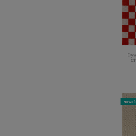
Dyw
Ch
Nowoś