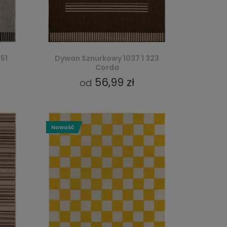
51
Dywan Sznurkowy 1037 1 323
Corda
56,99 zł
od
Nowość