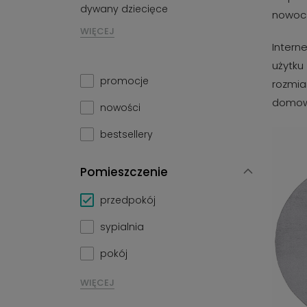
dywany dziecięce
nowocz
WIĘCEJ
Intern
użytku
promocje
rozmia
domowe
nowości
bestsellery
Pomieszczenie
przedpokój
sypialnia
pokój
WIĘCEJ