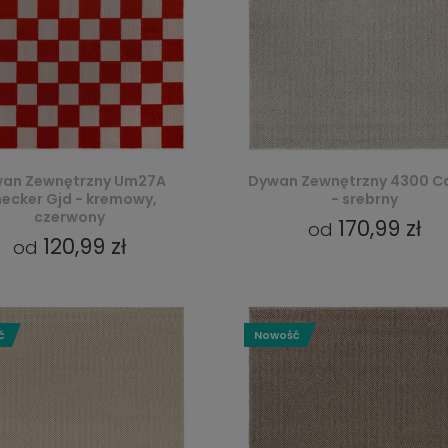
an Zewnętrzny Um27A
Dywan Zewnętrzny 4300 C
ecker Gjd - kremowy,
- srebrny
czerwony
170,99 zł
od
120,99 zł
od
ć
Nowość