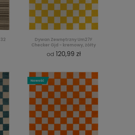
232
Dywan Zewnętrzny Um27F
Checker Gjd - kremowy, żółty
120,99 zł
od
Nowość