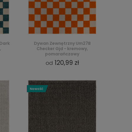
Dark
Dywan Zewnętrzny Um27B
,
Checker Gjd - kremowy,
pomarańczowy
120,99 zł
od
Nowość