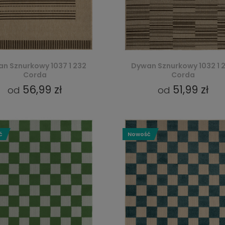
n Sznurkowy 1037 1 232
Dywan Sznurkowy 1032 1 
Corda
Corda
56,99 zł
51,99 zł
od
od
ć
Nowość