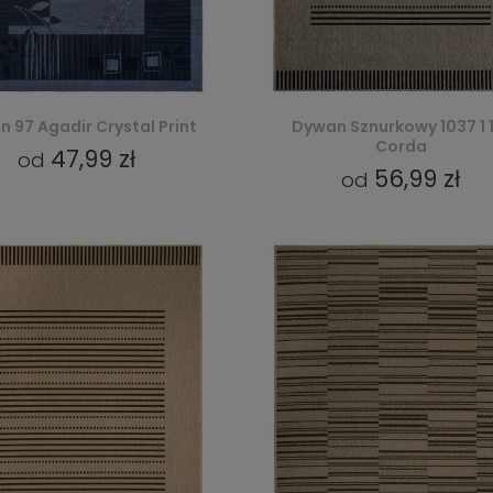
 97 Agadir Crystal Print
Dywan Sznurkowy 1037 1 1
Corda
47,99 zł
od
56,99 zł
od