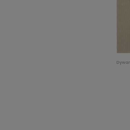
Dywan