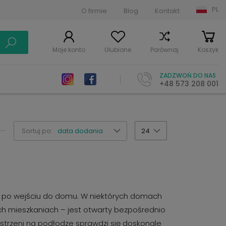
PL
O firmie
Blog
Kontakt
Moje konto
Ulubione
Porównaj
Koszyk
ZADZWOŃ DO NAS
+48 573 208 001
Sortuj po:
data dodania
24
uż po wejściu do domu. W niektórych domach
ch mieszkaniach – jest otwarty bezpośrednio
estrzeni na podłodze sprawdzi się doskonale