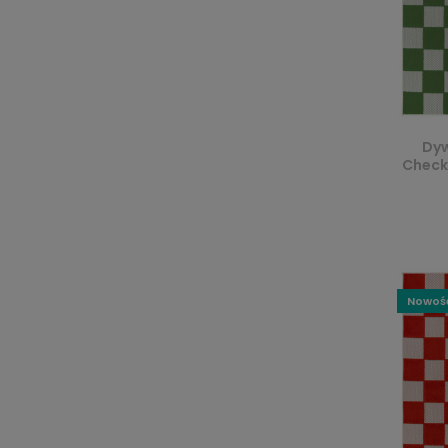
Dyw
Checke
Nowoś