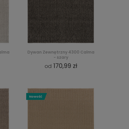
alma
Dywan Zewnętrzny 4300 Calma
- szary
170,99 zł
od
Nowość