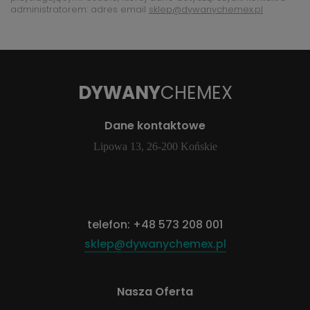
administratorem: adres email
sklep@dywanychemex.pl
DYWANY
CHEMEX
Dane kontaktowe
Lipowa 13, 26-200 Końskie
telefon:
+48 573 208 001
sklep@dywanychemex.pl
Nasza Oferta