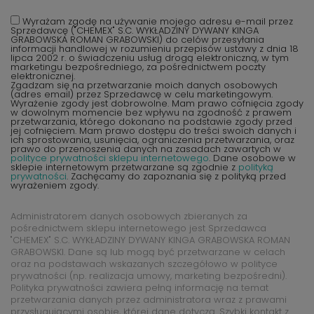
Wyrażam zgodę na używanie mojego adresu e-mail przez
Sprzedawcę ("CHEMEX" S.C. WYKŁADZINY DYWANY KINGA
GRABOWSKA ROMAN GRABOWSKI) do celów przesyłania
informacji handlowej w rozumieniu przepisów ustawy z dnia 18
lipca 2002 r. o świadczeniu usług drogą elektroniczną, w tym
marketingu bezpośredniego, za pośrednictwem poczty
elektronicznej.
Zgadzam się na przetwarzanie moich danych osobowych
(adres email) przez Sprzedawcę w celu marketingowym.
Wyrażenie zgody jest dobrowolne. Mam prawo cofnięcia zgody
w dowolnym momencie bez wpływu na zgodność z prawem
przetwarzania, którego dokonano na podstawie zgody przed
jej cofnięciem. Mam prawo dostępu do treści swoich danych i
ich sprostowania, usunięcia, ograniczenia przetwarzania, oraz
prawo do przenoszenia danych na zasadach zawartych w
polityce prywatności sklepu internetowego
. Dane osobowe w
sklepie internetowym przetwarzane są zgodnie z
polityką
prywatności
. Zachęcamy do zapoznania się z polityką przed
wyrażeniem zgody.
Administratorem danych osobowych zbieranych za
pośrednictwem sklepu internetowego jest Sprzedawca
"CHEMEX" S.C. WYKŁADZINY DYWANY KINGA GRABOWSKA ROMAN
GRABOWSKI. Dane są lub mogą być przetwarzane w celach
oraz na podstawach wskazanych szczegółowo w polityce
prywatności (np. realizacja umowy, marketing bezpośredni).
Polityka prywatności zawiera pełną informację na temat
przetwarzania danych przez administratora wraz z prawami
przysługującymi osobie, której dane dotyczą. Szybki kontakt z