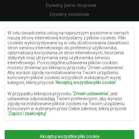
Dywany jasno-brązowe
Dywany łososiowe
Dywany kremowe
Dywany lilac
W celu świadczenia usług na najwyższym poziomie w ramach
naszej strony internetowej korzystamy z plików cookies. Pliki
Dywany żółte
cookies wykorzystywane są w celu dostosowania zawartości
stron serwisu internetowego do preferencji użytkownika,
Dywany miętowe
optymalizacji korzystania ze stron internetowych, tworzenia
statystyk oraz utrzymania sesji użytkownika serwisu
Dywany niebieskie
internetowego. Poszczególne ustawienia plików cookies
możesz zmieniać po kliknięciu przycisku 'Zmień ustawienia'.
Dywany pomarańczowe
Aby wyrazić zgodę na instalowanie na Twoim urządzeniu
Dywany różowe
końcowym plików cookies wszystkich wskazanych wyżej
kategorii, kliknij przycisk
'Akceptuj wszystkie pliki cookie'
.
Dywany szare
W przypadku kliknięcia przycisku
'Zmień ustawienia'
, jeśli
Dywany terakota
ustawienia odpowiadają Twoim preferencjom, aby wyrazić
zgodę na instalowanie plików cookies na Twoim urządzeniu
Dywany zielone
końcowym w wybranym przez Ciebie zakresie, kliknij przycisk
Dywany złote
'Zapisz i zaakceptuj'
.
W zakresie, w jakim pliki cookies będą zawierać Twoje dane
osobowe, podstawą ich przetwarzania jest uzasadniony interes
administratora danych osobowych (DYWANYCHEMEX) lub
Akceptuj wszystkie pliki cookie
Copyright 2022
Dywany Chemex.
Wszelkie prawa