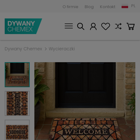
PL
O firmie
Blog
Kontakt
Dywany Chemex
Wycieraczki