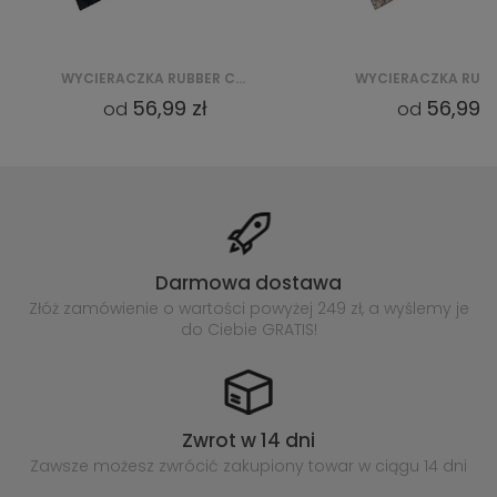
WYCIERACZKA RUBBER CRUMB CKGCRDM16
56,99 zł
56,99 z
od
od
Darmowa dostawa
Złóż zamówienie o wartości powyżej
249 zł, a wyślemy je
do Ciebie GRATIS!
Zwrot w 14 dni
Zawsze możesz zwrócić zakupiony
towar w ciągu 14 dni