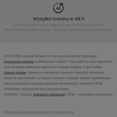
Wysyłka towaru w 48 h
Towar wysyłamy w ciągu 48 godzin
od momentu
otrzymania płatności lub
zlecenia wysłania za pobraniem
W CHEMEX zakupią Państwo on-line wysokiej jakości tradycyjne i
nowoczesne dywany
w atrakcyjnych cenach. Duży wybór to nasz największy
atut, oferujemy efektowne dywany do każdego wnętrza, w tym modne
dywany shaggy
i dywany o orientalnych wzorach. Jednakże efektowny
dywan to nie wszystko, co można zamówić w naszym sklepie internetowym.
Także prowadzimy sprzedaż wykładzin dywanowych, wykładzin PCW,
chodników i wycieraczek oraz sztucznej trawy.
CHEMEX – dywany,
wykładziny dywanowe
i PCW – zapraszamy serdecznie!
Wysyłka realizowana jest za pomocą: