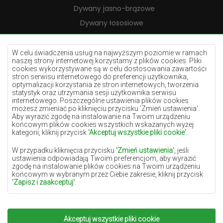
Dywany jasno-brązowe
Dywany łososiowe
Dywany kremowe
Dywany lilac
W celu świadczenia usług na najwyższym poziomie w ramach
naszej strony internetowej korzystamy z plików cookies. Pliki
Dywany żółte
cookies wykorzystywane są w celu dostosowania zawartości
stron serwisu internetowego do preferencji użytkownika,
Dywany miętowe
optymalizacji korzystania ze stron internetowych, tworzenia
statystyk oraz utrzymania sesji użytkownika serwisu
Dywany niebieskie
internetowego. Poszczególne ustawienia plików cookies
możesz zmieniać po kliknięciu przycisku 'Zmień ustawienia'.
Dywany pomarańczowe
Aby wyrazić zgodę na instalowanie na Twoim urządzeniu
Dywany różowe
końcowym plików cookies wszystkich wskazanych wyżej
kategorii, kliknij przycisk
'Akceptuj wszystkie pliki cookie'
.
Dywany szare
W przypadku kliknięcia przycisku
'Zmień ustawienia'
, jeśli
Dywany terakota
ustawienia odpowiadają Twoim preferencjom, aby wyrazić
zgodę na instalowanie plików cookies na Twoim urządzeniu
Dywany zielone
końcowym w wybranym przez Ciebie zakresie, kliknij przycisk
Dywany złote
'Zapisz i zaakceptuj'
.
W zakresie, w jakim pliki cookies będą zawierać Twoje dane
osobowe, podstawą ich przetwarzania jest uzasadniony interes
administratora danych osobowych (DYWANYCHEMEX) lub
Akceptuj wszystkie pliki cookie
Copyright 2022
Dywany Chemex.
Wszelkie prawa