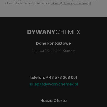
administratorem: adres email
sklep@dywanychemex.pl
DYWANY
CHEMEX
Dane kontaktowe
Lipowa 13, 26-200 Końskie
telefon:
+48 573 208 001
sklep@dywanychemex.pl
Nasza Oferta