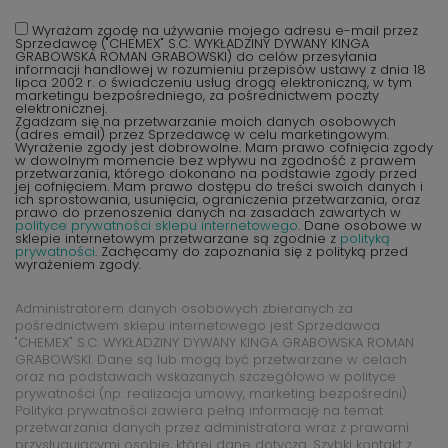
Wyrażam zgodę na używanie mojego adresu e-mail przez
Sprzedawcę ("CHEMEX" S.C. WYKŁADZINY DYWANY KINGA
GRABOWSKA ROMAN GRABOWSKI) do celów przesyłania
informacji handlowej w rozumieniu przepisów ustawy z dnia 18
lipca 2002 r. o świadczeniu usług drogą elektroniczną, w tym
marketingu bezpośredniego, za pośrednictwem poczty
elektronicznej.
Zgadzam się na przetwarzanie moich danych osobowych
(adres email) przez Sprzedawcę w celu marketingowym.
Wyrażenie zgody jest dobrowolne. Mam prawo cofnięcia zgody
w dowolnym momencie bez wpływu na zgodność z prawem
przetwarzania, którego dokonano na podstawie zgody przed
jej cofnięciem. Mam prawo dostępu do treści swoich danych i
ich sprostowania, usunięcia, ograniczenia przetwarzania, oraz
prawo do przenoszenia danych na zasadach zawartych w
polityce prywatności sklepu internetowego
. Dane osobowe w
sklepie internetowym przetwarzane są zgodnie z
polityką
prywatności
. Zachęcamy do zapoznania się z polityką przed
wyrażeniem zgody.
Administratorem danych osobowych zbieranych za
pośrednictwem sklepu internetowego jest Sprzedawca
"CHEMEX" S.C. WYKŁADZINY DYWANY KINGA GRABOWSKA ROMAN
GRABOWSKI. Dane są lub mogą być przetwarzane w celach
oraz na podstawach wskazanych szczegółowo w polityce
prywatności (np. realizacja umowy, marketing bezpośredni).
Polityka prywatności zawiera pełną informację na temat
przetwarzania danych przez administratora wraz z prawami
przysługującymi osobie, której dane dotyczą. Szybki kontakt z