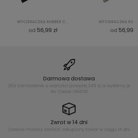
WYCIERACZKA RUBBER CRUMB CKGCRDM16
56,99 zł
56,99 z
od
od
Darmowa dostawa
Złóż zamówienie o wartości powyżej
249 zł, a wyślemy je
do Ciebie GRATIS!
Zwrot w 14 dni
Zawsze możesz zwrócić zakupiony
towar w ciągu 14 dni