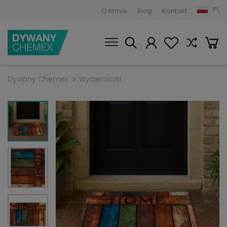
PL
O firmie
Blog
Kontakt
Dywany Chemex
Wycieraczki