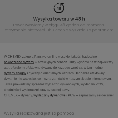
Wysyłka towaru w 48 h
Towar wysyłamy w ciągu 48 godzin
od momentu
otrzymania płatności lub
zlecenia wysłania za pobraniem
W CHEMEX zakupią Państwo on-line wysokiej jakości tradycyjne i
nowoczesne dywany
w atrakcyjnych cenach. Duży wybór to nasz największy
atut, oferujemy efektowne dywany do każdego wnętrza, w tym modne
dywany shaggy
i dywany o orientalnych wzorach. Jednakże efektowny
dywan to nie wszystko, co można zamówić w naszym sklepie internetowym.
Także prowadzimy sprzedaż wykładzin dywanowych, wykładzin PCW,
chodników i wycieraczek oraz sztucznej trawy.
CHEMEX – dywany,
wykładziny dywanowe
i PCW – zapraszamy serdecznie!
Wysyłka realizowana jest za pomocą: