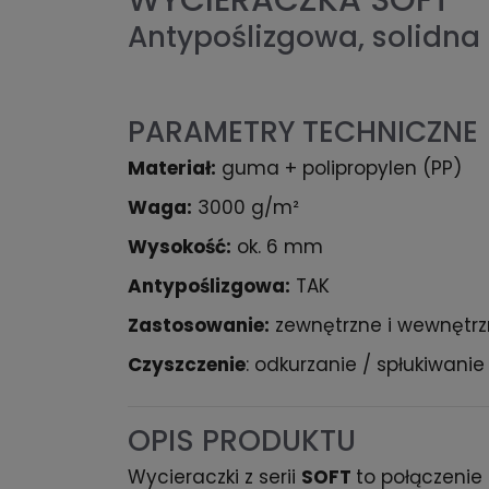
WYCIERACZKA SOFT 
Antypoślizgowa, solidna 
PARAMETRY TECHNICZNE
Materiał:
guma + polipropylen (PP)
Waga:
3000 g/m²
Wysokość:
ok. 6 mm
Antypoślizgowa:
TAK
Zastosowanie:
zewnętrzne i wewnętr
Czyszczenie
: odkurzanie / spłukiwani
OPIS PRODUKTU
Wycieraczki z serii
SOFT
to połączenie