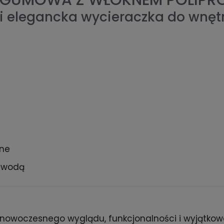
- GUMOWA Z WŁÓKNEM POLIP
i elegancka wycieraczka do wnętr
zne
e wodą
 nowoczesnego wyglądu, funkcjonalności i wyjątkowe