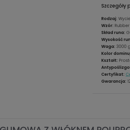
Szczegóły 
Rodzaj:
Wycie
Wzór:
Rubber 
Skład runa:
Gu
Wysokość run
Waga:
3000 
Kolor dominu
Kształt:
Prost
Antypoślizgo
Certyfikat:
Ce
Gwarancja:
1