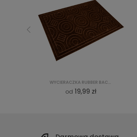
WYCIERACZKA RUBBER BACKED PP WITHOUT EDGES (VI 4017) - BRĄZOWY
WYCIERACZKA RUBBER BACKED PP WITHOUT EDGES (VI 4017) - BEŻOWY
19,99 zł
od
Darmowa dostawa