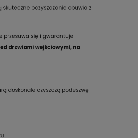
ą skuteczne oczyszczanie obuwia z
ie przesuwa się i gwarantuje
zed drzwiami wejściowymi, na
urą doskonale czyszczą podeszwę
ru