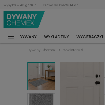
Wysyłka w
48 godzin
Prawo do zwrotu
14 dni
DYWANY
WYKŁADZINY
WYCIERACZKI
Dywany Chemex
Wycieraczki