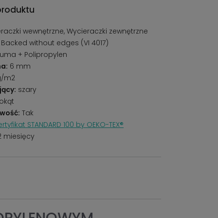
produktu
raczki wewnętrzne, Wycieraczki zewnętrzne
Backed without edges (VI 4017)
ma + Polipropylen
a:
6 mm
g/m2
jący:
szary
okąt
wość:
Tak
rtyfikat STANDARD 100 by OEKO-TEX®
2 miesięcy