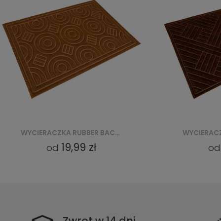
WYCIERACZKA RUBBER BACKED PP WITHOUT EDGES (VI 4015) - BRĄZOWY
19,99 zł
od
o
Zwrot w 14 dni