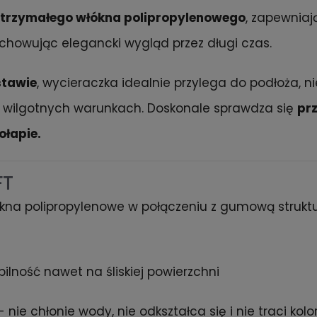
ytrzymałego włókna polipropylenowego
, zapewniaj
zachowując elegancki wygląd przez długi czas.
stawie
, wycieraczka idealnie przylega do podłoża, n
 wilgotnych warunkach. Doskonale sprawdza się
pr
ołapie.
FT
kna polipropylenowe w połączeniu z gumową strukt
ilność nawet na śliskiej powierzchni
- nie chłonie wody, nie odkształca się i nie traci kolo