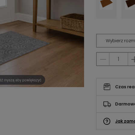
Wybierz rozm
dź myszą aby powiększyć
Czas rea
Darmowa
Jak zam