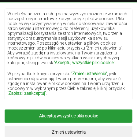
Dywany kremowe
Dywany lilac
W celu świadczenia usług na najwyższym poziomie w ramach
naszej strony internetowej korzystamy z plików cookies. Pliki
Dywany żółte
cookies wykorzystywane są w celu dostosowania zawartości
stron serwisu internetowego do preferencji użytkownika,
Dywany miętowe
optymalizacji korzystania ze stron internetowych, tworzenia
statystyk oraz utrzymania sesji użytkownika serwisu
Dywany niebieskie
internetowego. Poszczególne ustawienia plików cookies
możesz zmieniać po kliknięciu przycisku 'Zmień ustawienia'.
Dywany pomarańczowe
Aby wyrazić zgodę na instalowanie na Twoim urządzeniu
Dywany różowe
końcowym plików cookies wszystkich wskazanych wyżej
kategorii, kliknij przycisk
'Akceptuj wszystkie pliki cookie'
.
Dywany szare
W przypadku kliknięcia przycisku
'Zmień ustawienia'
, jeśli
Dywany terakota
ustawienia odpowiadają Twoim preferencjom, aby wyrazić
zgodę na instalowanie plików cookies na Twoim urządzeniu
Dywany zielone
końcowym w wybranym przez Ciebie zakresie, kliknij przycisk
Dywany złote
'Zapisz i zaakceptuj'
.
W zakresie, w jakim pliki cookies będą zawierać Twoje dane
osobowe, podstawą ich przetwarzania jest uzasadniony interes
administratora danych osobowych (DYWANYCHEMEX) lub
Akceptuj wszystkie pliki cookie
Copyright 2022
Dywany Chemex.
Wszelkie prawa
podmiotów trzecich w postaci zapewnienia wysokiej jakości
usług świadczonych w ramach naszej strony internetowej oraz
zastrzeżone.
działań marketingowych administratora danych osobowych
Realizacja:
www.dimax.pl
Zmień ustawienia
oraz jego Zaufanych Partnerów.