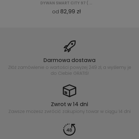
WYKŁADZINA TRAWA SZTUCZNA ZIELONA 30MM
35,99 zł
28,99 z
od
od
Darmowa dostawa
Złóż zamówienie o wartości powyżej
249 zł, a wyślemy je
do Ciebie GRATIS!
Zwrot w 14 dni
Zawsze możesz zwrócić zakupiony
towar w ciągu 14 dni