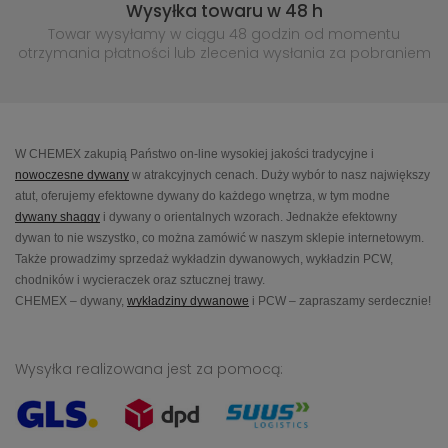
Wysyłka towaru w 48 h
Towar wysyłamy w ciągu 48 godzin
od momentu
otrzymania płatności lub
zlecenia wysłania za pobraniem
W CHEMEX zakupią Państwo on-line wysokiej jakości tradycyjne i
nowoczesne dywany
w atrakcyjnych cenach. Duży wybór to nasz największy
atut, oferujemy efektowne dywany do każdego wnętrza, w tym modne
dywany shaggy
i dywany o orientalnych wzorach. Jednakże efektowny
dywan to nie wszystko, co można zamówić w naszym sklepie internetowym.
Także prowadzimy sprzedaż wykładzin dywanowych, wykładzin PCW,
chodników i wycieraczek oraz sztucznej trawy.
CHEMEX – dywany,
wykładziny dywanowe
i PCW – zapraszamy serdecznie!
Wysyłka realizowana jest za pomocą: