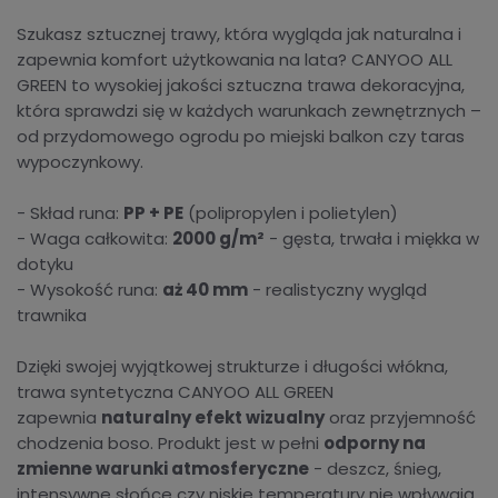
Szukasz sztucznej trawy, która wygląda jak naturalna i
zapewnia komfort użytkowania na lata? CANYOO ALL
GREEN to wysokiej jakości sztuczna trawa dekoracyjna,
która sprawdzi się w każdych warunkach zewnętrznych –
od przydomowego ogrodu po miejski balkon czy taras
wypoczynkowy.
- Skład runa:
PP + PE
(polipropylen i polietylen)
- Waga całkowita:
2000 g/m²
- gęsta, trwała i miękka w
dotyku
- Wysokość runa:
aż 40 mm
- realistyczny wygląd
trawnika
Dzięki swojej wyjątkowej strukturze i długości włókna,
trawa syntetyczna CANYOO ALL GREEN
zapewnia
naturalny efekt wizualny
oraz przyjemność
chodzenia boso. Produkt jest w pełni
odporny na
zmienne warunki atmosferyczne
- deszcz, śnieg,
intensywne słońce czy niskie temperatury nie wpływają