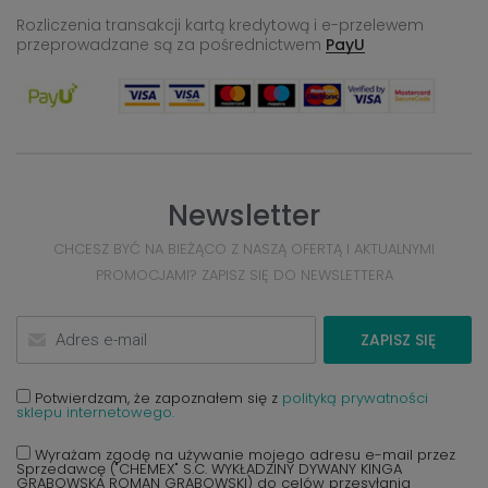
Rozliczenia transakcji kartą kredytową i e-przelewem
przeprowadzane
są za pośrednictwem
PayU
Newsletter
CHCESZ BYĆ NA BIEŻĄCO Z NASZĄ OFERTĄ I AKTUALNYMI
PROMOCJAMI? ZAPISZ SIĘ DO NEWSLETTERA
ZAPISZ SIĘ
Potwierdzam, że zapoznałem się z
polityką prywatności
sklepu internetowego.
Wyrażam zgodę na używanie mojego adresu e-mail przez
Sprzedawcę ("CHEMEX" S.C. WYKŁADZINY DYWANY KINGA
GRABOWSKA ROMAN GRABOWSKI) do celów przesyłania