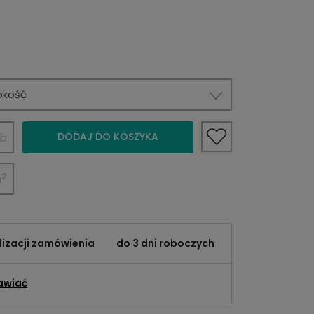
okość
DODAJ DO KOSZYKA
b
2
m
lizacji zamówienia
do 3 dni roboczych
awiać