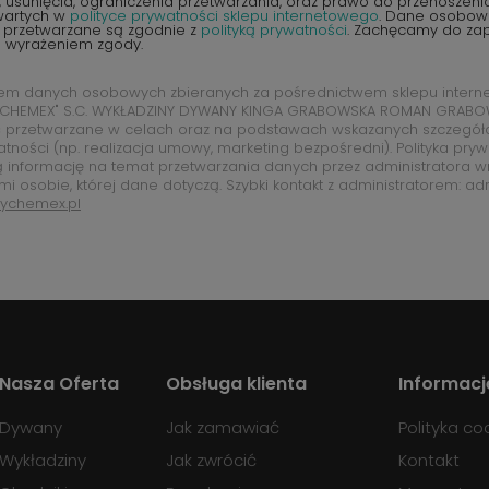
 usunięcia, ograniczenia przetwarzania, oraz prawo do przenoszen
wartych w
polityce prywatności sklepu internetowego
. Dane osobow
 przetwarzane są zgodnie z
polityką prywatności
. Zachęcamy do zap
d wyrażeniem zgody.
rem danych osobowych zbieranych za pośrednictwem sklepu intern
CHEMEX" S.C. WYKŁADZINY DYWANY KINGA GRABOWSKA ROMAN GRABOW
 przetwarzane w celach oraz na podstawach wskazanych szczegó
atności (np. realizacja umowy, marketing bezpośredni). Polityka pry
ą informację na temat przetwarzania danych przez administratora w
mi osobie, której dane dotyczą. Szybki kontakt z administratorem: ad
ychemex.pl
Nasza Oferta
Obsługa klienta
Informacj
Dywany
Jak zamawiać
Polityka co
Wykładziny
Jak zwrócić
Kontakt