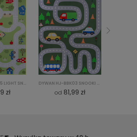
DYWAN HJ-BBK03 SNOOKI BBK - ZIELONY
DYWAN HJ-BBK02 DARK SNOOKI BBK - ZIELONY
81,99 zł
3
od
od