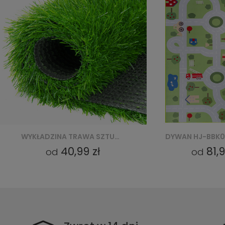
DYWAN HJ-BBK05 LIGHT SNOOKI BBK - ZIELONY
81,99 zł
81,99 zł
od
od