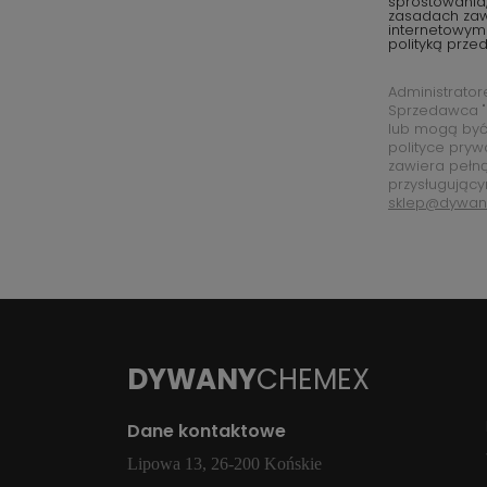
sprostowania,
zasadach za
internetowym
polityką prze
Administrato
Sprzedawca "
lub mogą być
polityce pryw
zawiera pełn
przysługujący
sklep@dywan
DYWANY
CHEMEX
Dane kontaktowe
Lipowa 13, 26-200 Końskie