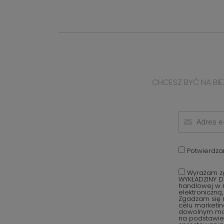
CHCESZ BYĆ NA BIE
Potwierdza
Wyrażam zg
WYKŁADZINY D
handlowej w r
elektroniczną
Zgadzam się 
celu marketi
dowolnym mom
na podstawie 