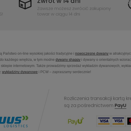
Zwrot w 14 dni
Zawsze możesz zwrócić zakupiony
S!
towar w ciągu 14 dni
Państwo on-line wysokiej jakości tradycyjne i
nowoczesne dywany
w atrakcyjnyc
do każdego wnętrza, w tym modne
dywany shaggy
i dywany o orientalnych wzora
sklepie internetowym. Także prowadzimy sprzedaż wykładzin dywanowych, wykładz
,
wykładziny dywanowe
i PCW – zapraszamy serdecznie!
Rozliczenia transakcji kart
są za pośrednictwem
PayU