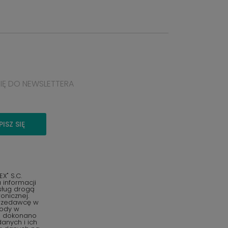
SIĘ DO NEWSLETTERA
PISZ SIĘ
" S.C.
informacji
sług drogą
onicznej.
przedawcę w
gody w
o dokonano
anych i ich