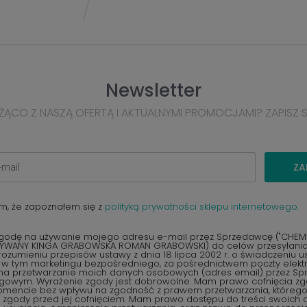
Newsletter
ŻĄCO Z NASZĄ OFERTĄ I AKTUALNYMI PROMOCJAMI? ZAPISZ 
ZA
m, że zapoznałem się z
polityką prywatności sklepu internetowego.
odę na używanie mojego adresu e-mail przez Sprzedawcę ("CHEMEX
YWANY KINGA GRABOWSKA ROMAN GRABOWSKI) do celów przesyłania 
ozumieniu przepisów ustawy z dnia 18 lipca 2002 r. o świadczeniu u
, w tym marketingu bezpośredniego, za pośrednictwem poczty elektr
na przetwarzanie moich danych osobowych (adres email) przez S
ngowym. Wyrażenie zgody jest dobrowolne. Mam prawo cofnięcia z
encie bez wpływu na zgodność z prawem przetwarzania, któreg
zgody przed jej cofnięciem. Mam prawo dostępu do treści swoich d