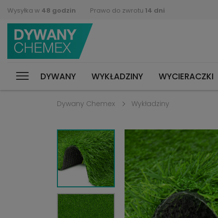
Wysyłka w
48 godzin
Prawo do zwrotu
14 dni
DYWANY
WYKŁADZINY
WYCIERACZKI
Dywany Chemex
Wykładziny