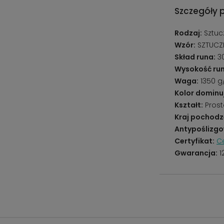
Szczegóły 
Rodzaj:
Sztuc
Wzór:
SZTUC
Skład runa:
30
Wysokość run
Waga:
1350 
Kolor dominu
Kształt:
Prost
Kraj pochodz
Antypoślizgo
Certyfikat:
Ce
Gwarancja:
1