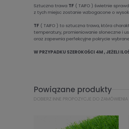
Sztuczna trawa
TF
( TAIFO ) świetnie spraw
z tych miejsc zostanie wzbogacone o wysokie
TF
( TAIFO ) to sztuczna trawa, która charak
temperatury, promieniowanie słoneczne i us
oraz zapewnia perfekcyjne pokrycie wybranej
W PRZYPADKU SZEROKOŚCI 4M , JEŻELI IL
Powiązane produkty
DOBIERZ INNE PROPOZYCJE DO ZAMÓWIENIA