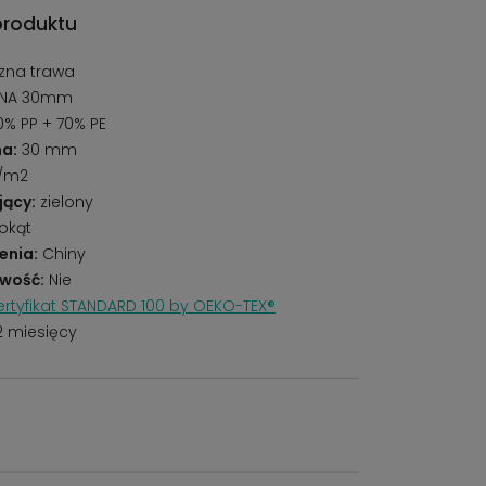
produktu
zna trawa
ZNA 30mm
% PP + 70% PE
a:
30 mm
g/m2
jący:
zielony
okąt
enia:
Chiny
wość:
Nie
rtyfikat STANDARD 100 by OEKO-TEX®
2 miesięcy