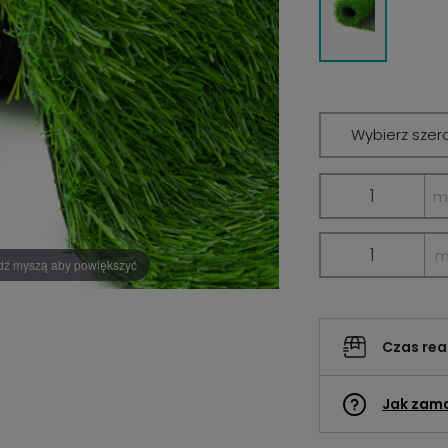
Wybierz szer
m
dź myszą aby powiększyć
Czas rea
Jak zam