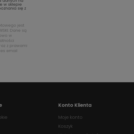
ia danych na
e w sklepie
oznania się z
etowego jest
SKI. Dane są
łowo w
watności
raz z prawami
res email
e
Konto Klienta
okie
Moje konto
Koszyk