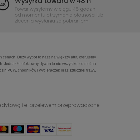
Wysyłka towaru w 48 h
Towar wysyłamy w ciągu 48 godzin
od momentu otrzymania płatności lub
zlecenia wysłania za pobraniem
h cenach. Duży wybór to nasz największy atut, oferujemy
ch. Jednakże efektowny dywan to nie wszystko, co można
in PCW, chodników i wycieraczek oraz sztucznej trawy.
ą kredytową i e-przelewem przeprowadzane