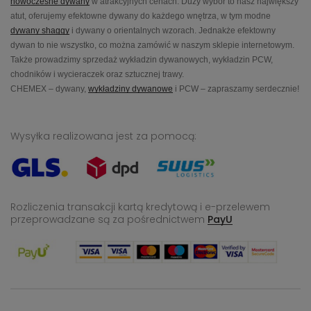
nowoczesne dywany
w atrakcyjnych cenach. Duży wybór to nasz największy
atut, oferujemy efektowne dywany do każdego wnętrza, w tym modne
dywany shaggy
i dywany o orientalnych wzorach. Jednakże efektowny
dywan to nie wszystko, co można zamówić w naszym sklepie internetowym.
Także prowadzimy sprzedaż wykładzin dywanowych, wykładzin PCW,
chodników i wycieraczek oraz sztucznej trawy.
CHEMEX – dywany,
wykładziny dywanowe
i PCW – zapraszamy serdecznie!
Wysyłka realizowana jest za pomocą:
Rozliczenia transakcji kartą kredytową i e-przelewem
przeprowadzane
są za pośrednictwem
PayU