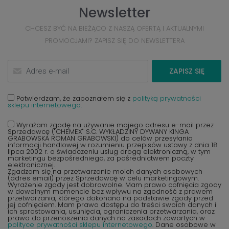
Newsletter
CHCESZ BYĆ NA BIEŻĄCO Z NASZĄ OFERTĄ I AKTUALNYMI
PROMOCJAMI? ZAPISZ SIĘ DO NEWSLETTERA
ZAPISZ SIĘ
Potwierdzam, że zapoznałem się z
polityką prywatności
sklepu internetowego.
Wyrażam zgodę na używanie mojego adresu e-mail przez
Sprzedawcę ("CHEMEX" S.C. WYKŁADZINY DYWANY KINGA
GRABOWSKA ROMAN GRABOWSKI) do celów przesyłania
informacji handlowej w rozumieniu przepisów ustawy z dnia 18
lipca 2002 r. o świadczeniu usług drogą elektroniczną, w tym
marketingu bezpośredniego, za pośrednictwem poczty
elektronicznej.
Zgadzam się na przetwarzanie moich danych osobowych
(adres email) przez Sprzedawcę w celu marketingowym.
Wyrażenie zgody jest dobrowolne. Mam prawo cofnięcia zgody
w dowolnym momencie bez wpływu na zgodność z prawem
przetwarzania, którego dokonano na podstawie zgody przed
jej cofnięciem. Mam prawo dostępu do treści swoich danych i
ich sprostowania, usunięcia, ograniczenia przetwarzania, oraz
prawo do przenoszenia danych na zasadach zawartych w
polityce prywatności sklepu internetowego
. Dane osobowe w