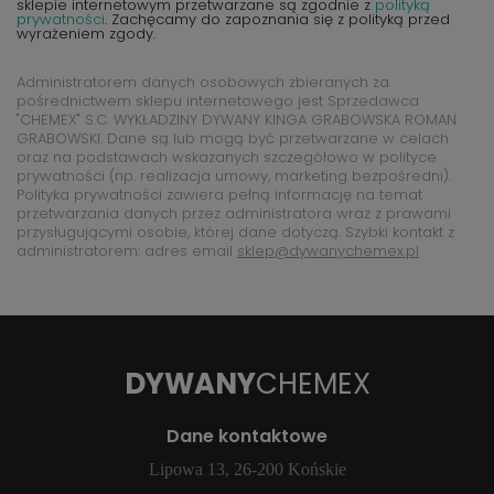
sklepie internetowym przetwarzane są zgodnie z
polityką
prywatności
. Zachęcamy do zapoznania się z polityką przed
wyrażeniem zgody.
Administratorem danych osobowych zbieranych za
pośrednictwem sklepu internetowego jest Sprzedawca
"CHEMEX" S.C. WYKŁADZINY DYWANY KINGA GRABOWSKA ROMAN
GRABOWSKI. Dane są lub mogą być przetwarzane w celach
oraz na podstawach wskazanych szczegółowo w polityce
prywatności (np. realizacja umowy, marketing bezpośredni).
Polityka prywatności zawiera pełną informację na temat
przetwarzania danych przez administratora wraz z prawami
przysługującymi osobie, której dane dotyczą. Szybki kontakt z
administratorem: adres email
sklep@dywanychemex.pl
DYWANY
CHEMEX
Dane kontaktowe
Lipowa 13, 26-200 Końskie