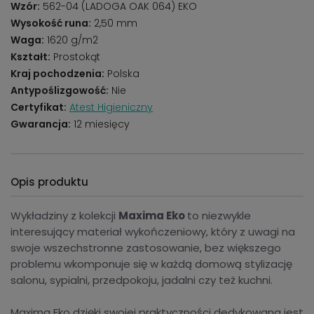
Wzór:
562-04 (LADOGA OAK 064) EKO
Wysokość runa:
2,50 mm
Waga:
1620 g/m2
Kształt:
Prostokąt
Kraj pochodzenia:
Polska
Antypoślizgowość:
Nie
Certyfikat:
Atest Higieniczny
Gwarancja:
12 miesięcy
Opis produktu
Wykładziny z kolekcji
Maxima Eko
to niezwykle
interesujący materiał wykończeniowy, który z uwagi na
swoje wszechstronne zastosowanie, bez większego
problemu wkomponuje się w każdą domową stylizację
salonu, sypialni, przedpokoju, jadalni czy też kuchni.
Maxima Eko dzięki swojej praktyczności dedykowana jest