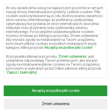
Dywany kremowe
Dywany lilac
W celu świadczenia usług na najwyższym poziomie w ramach
naszej strony internetowej korzystamy z plików cookies. Pliki
Dywany żółte
cookies wykorzystywane są w celu dostosowania zawartości
stron serwisu internetowego do preferencji użytkownika,
Dywany miętowe
optymalizacji korzystania ze stron internetowych, tworzenia
statystyk oraz utrzymania sesji użytkownika serwisu
Dywany niebieskie
internetowego. Poszczególne ustawienia plików cookies
możesz zmieniać po kliknięciu przycisku 'Zmień ustawienia'.
Dywany pomarańczowe
Aby wyrazić zgodę na instalowanie na Twoim urządzeniu
Dywany różowe
końcowym plików cookies wszystkich wskazanych wyżej
kategorii, kliknij przycisk
'Akceptuj wszystkie pliki cookie'
.
Dywany szare
W przypadku kliknięcia przycisku
'Zmień ustawienia'
, jeśli
Dywany terakota
ustawienia odpowiadają Twoim preferencjom, aby wyrazić
zgodę na instalowanie plików cookies na Twoim urządzeniu
Dywany zielone
końcowym w wybranym przez Ciebie zakresie, kliknij przycisk
Dywany złote
'Zapisz i zaakceptuj'
.
W zakresie, w jakim pliki cookies będą zawierać Twoje dane
osobowe, podstawą ich przetwarzania jest uzasadniony interes
administratora danych osobowych (DYWANYCHEMEX) lub
Akceptuj wszystkie pliki cookie
Copyright 2022
Dywany Chemex.
Wszelkie prawa
podmiotów trzecich w postaci zapewnienia wysokiej jakości
usług świadczonych w ramach naszej strony internetowej oraz
zastrzeżone.
działań marketingowych administratora danych osobowych
Realizacja:
www.dimax.pl
Zmień ustawienia
oraz jego Zaufanych Partnerów.