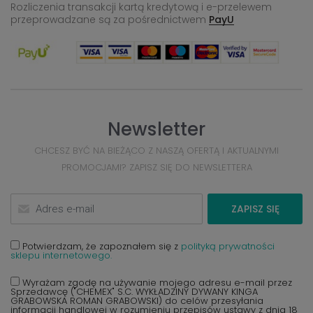
Rozliczenia transakcji kartą kredytową i e-przelewem
przeprowadzane
są za pośrednictwem
PayU
Newsletter
CHCESZ BYĆ NA BIEŻĄCO Z NASZĄ OFERTĄ I AKTUALNYMI
PROMOCJAMI? ZAPISZ SIĘ DO NEWSLETTERA
ZAPISZ SIĘ
Potwierdzam, że zapoznałem się z
polityką prywatności
sklepu internetowego.
Wyrażam zgodę na używanie mojego adresu e-mail przez
Sprzedawcę ("CHEMEX" S.C. WYKŁADZINY DYWANY KINGA
GRABOWSKA ROMAN GRABOWSKI) do celów przesyłania
informacji handlowej w rozumieniu przepisów ustawy z dnia 18