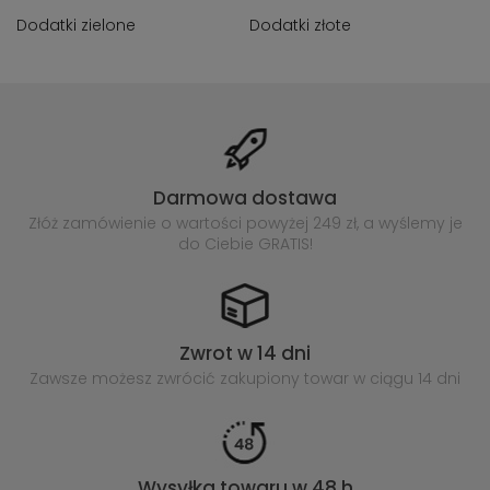
Dodatki zielone
Dodatki złote
Darmowa dostawa
Złóż zamówienie o wartości powyżej
249 zł, a wyślemy je
do Ciebie GRATIS!
Zwrot w 14 dni
Zawsze możesz zwrócić zakupiony
towar w ciągu 14 dni
Wysyłka towaru w 48 h