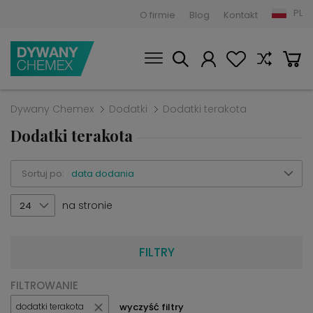
PL
O firmie
Blog
Kontakt
Dywany Chemex
Dodatki
Dodatki terakota
Dodatki terakota
Sortuj po:
data dodania
na stronie
24
FILTRY
FILTROWANIE
wyczyść filtry
dodatki terakota