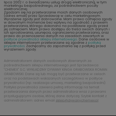
lipca 2002 r. o świadczeniu usług drogą elektroniczną, w tym
marketingu bezpośredniego, za pośrednictwem poczty
elektronicznej.
Zgadzam się na przetwarzanie moich danych osobowych
(adres email) przez Sprzedawcę w celu marketingowym.
Wyrażenie zgody jest dobrowolne. Mam prawo cofnięcia zgody
w dowolnym momencie bez wpływu na zgodność z prawem
przetwarzania, którego dokonano na podstawie zgody przed
jej cofnięciem. Mam prawo dostępu do treści swoich danych i
ich sprostowania, usunięcia, ograniczenia przetwarzania, oraz
prawo do przenoszenia danych na zasadach zawartych w
polityce prywatności sklepu internetowego
. Dane osobowe w
sklepie internetowym przetwarzane są zgodnie z
polityką
prywatności
. Zachęcamy do zapoznania się z polityką przed
wyrażeniem zgody.
Administratorem danych osobowych zbieranych za
pośrednictwem sklepu internetowego jest Sprzedawca
"CHEMEX" S.C. WYKŁADZINY DYWANY KINGA GRABOWSKA ROMAN
GRABOWSKI. Dane są lub mogą być przetwarzane w celach
oraz na podstawach wskazanych szczegółowo w polityce
prywatności (np. realizacja umowy, marketing bezpośredni).
Polityka prywatności zawiera pełną informację na temat
przetwarzania danych przez administratora wraz z prawami
przysługującymi osobie, której dane dotyczą. Szybki kontakt z
administratorem: adres email
sklep@dywanychemex.pl