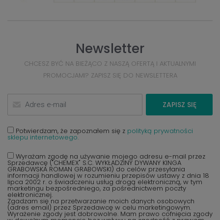
Newsletter
CHCESZ BYĆ NA BIEŻĄCO Z NASZĄ OFERTĄ I AKTUALNYMI
PROMOCJAMI? ZAPISZ SIĘ DO NEWSLETTERA
ZAPISZ SIĘ
Potwierdzam, że zapoznałem się z
polityką prywatności
sklepu internetowego.
Wyrażam zgodę na używanie mojego adresu e-mail przez
Sprzedawcę ("CHEMEX" S.C. WYKŁADZINY DYWANY KINGA
GRABOWSKA ROMAN GRABOWSKI) do celów przesyłania
informacji handlowej w rozumieniu przepisów ustawy z dnia 18
lipca 2002 r. o świadczeniu usług drogą elektroniczną, w tym
marketingu bezpośredniego, za pośrednictwem poczty
elektronicznej.
Zgadzam się na przetwarzanie moich danych osobowych
(adres email) przez Sprzedawcę w celu marketingowym.
Wyrażenie zgody jest dobrowolne. Mam prawo cofnięcia zgody