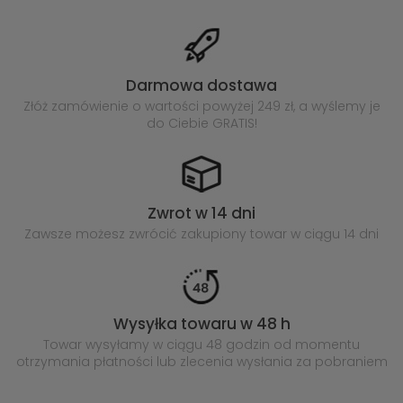
Darmowa dostawa
Złóż zamówienie o wartości powyżej
249 zł, a wyślemy je
do Ciebie GRATIS!
Zwrot w 14 dni
Zawsze możesz zwrócić zakupiony
towar w ciągu 14 dni
Wysyłka towaru w 48 h
Towar wysyłamy w ciągu 48 godzin
od momentu
otrzymania płatności lub
zlecenia wysłania za pobraniem