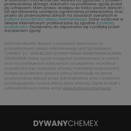
w dowolnym momencie bez wpływu na zgodność z prawem
przetwarzania, którego dokonano na podstawie zgody przed
jej cofnięciem. Mam prawo dostępu do treści swoich danych i
ich sprostowania, usunięcia, ograniczenia przetwarzania, oraz
prawo do przenoszenia danych na zasadach zawartych w
polityce prywatności sklepu internetowego
. Dane osobowe w
sklepie internetowym przetwarzane są zgodnie z
polityką
prywatności
. Zachęcamy do zapoznania się z polityką przed
wyrażeniem zgody.
Administratorem danych osobowych zbieranych za
pośrednictwem sklepu internetowego jest Sprzedawca
"CHEMEX" S.C. WYKŁADZINY DYWANY KINGA GRABOWSKA ROMAN
GRABOWSKI. Dane są lub mogą być przetwarzane w celach
oraz na podstawach wskazanych szczegółowo w polityce
prywatności (np. realizacja umowy, marketing bezpośredni).
Polityka prywatności zawiera pełną informację na temat
przetwarzania danych przez administratora wraz z prawami
przysługującymi osobie, której dane dotyczą. Szybki kontakt z
administratorem: adres email
sklep@dywanychemex.pl
DYWANY
CHEMEX