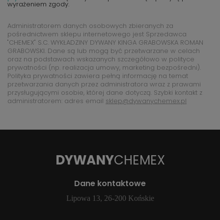
wyrażeniem zgody.
Administratorem danych osobowych zbieranych za
pośrednictwem sklepu internetowego jest Sprzedawca
"CHEMEX" S.C. WYKŁADZINY DYWANY KINGA GRABOWSKA ROMAN
GRABOWSKI. Dane są lub mogą być przetwarzane w celach
oraz na podstawach wskazanych szczegółowo w polityce
prywatności (np. realizacja umowy, marketing bezpośredni).
Polityka prywatności zawiera pełną informację na temat
przetwarzania danych przez administratora wraz z prawami
przysługującymi osobie, której dane dotyczą. Szybki kontakt z
administratorem: adres email
sklep@dywanychemex.pl
DYWANY
CHEMEX
Dane kontaktowe
Lipowa 13, 26-200 Końskie