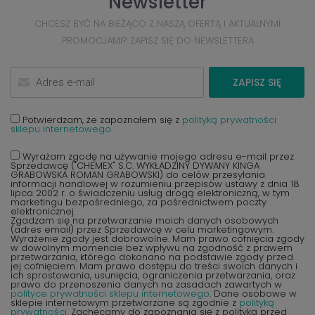
Newsletter
CHCESZ BYĆ NA BIEŻĄCO Z NASZĄ OFERTĄ I AKTUALNYMI
PROMOCJAMI? ZAPISZ SIĘ DO NEWSLETTERA
ZAPISZ SIĘ
Potwierdzam, że zapoznałem się z
polityką prywatności
sklepu internetowego.
Wyrażam zgodę na używanie mojego adresu e-mail przez
Sprzedawcę ("CHEMEX" S.C. WYKŁADZINY DYWANY KINGA
GRABOWSKA ROMAN GRABOWSKI) do celów przesyłania
informacji handlowej w rozumieniu przepisów ustawy z dnia 18
lipca 2002 r. o świadczeniu usług drogą elektroniczną, w tym
marketingu bezpośredniego, za pośrednictwem poczty
elektronicznej.
Zgadzam się na przetwarzanie moich danych osobowych
(adres email) przez Sprzedawcę w celu marketingowym.
Wyrażenie zgody jest dobrowolne. Mam prawo cofnięcia zgody
w dowolnym momencie bez wpływu na zgodność z prawem
przetwarzania, którego dokonano na podstawie zgody przed
jej cofnięciem. Mam prawo dostępu do treści swoich danych i
ich sprostowania, usunięcia, ograniczenia przetwarzania, oraz
prawo do przenoszenia danych na zasadach zawartych w
polityce prywatności sklepu internetowego
. Dane osobowe w
sklepie internetowym przetwarzane są zgodnie z
polityką
prywatności
. Zachęcamy do zapoznania się z polityką przed