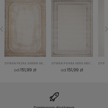
DYWAN PK24A SHRNIK HERA HBV - KREMOWY
DYWAN PG48A HERA HBV - BIAŁY
151,99 zł
151,99 zł
od
od
Darmowa dostawa