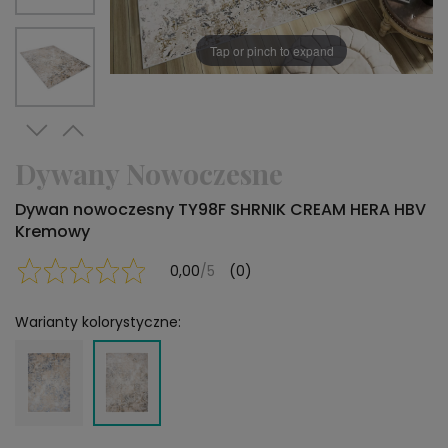
Tap or pinch to expand
Dywany Nowoczesne
Dywan nowoczesny TY98F SHRNIK CREAM HERA HBV
Kremowy
0,00
/5
(0)
Warianty kolorystyczne: