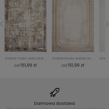
DYWAN PK24A SHRNIK HERA HBV - KREMOWY
DYWAN PC45A HERA GZU - BIAŁY
151,99 zł
151,99 zł
od
od
Darmowa dostawa