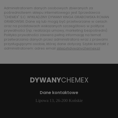
Administratorem danych osobowych zbieranych za
pośrednictwem sklepu internetowego jest Sprzedawca
"CHEMEX" S.C. WYKŁADZINY DYWANY KINGA GRABOWSKA ROMAN
GRABOWSKI. Dane są lub mogą być przetwarzane w celach
oraz na podstawach wskazanych szczegółowo w polityce
prywatności (np. realizacja umowy, marketing bezpośredni).
Polityka prywatności zawiera pełną informację na temat
przetwarzania danych przez administratora wraz z prawami
przysługującymi osobie, której dane dotyczą. Szybki kontakt z
administratorem: adres email
sklep@dywanychemex.pl
DYWANY
CHEMEX
Dane kontaktowe
Lipowa 13, 26-200 Końskie