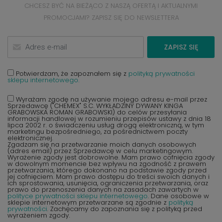
CHCESZ BYĆ NA BIEŻĄCO Z NASZĄ OFERTĄ I AKTUALNYMI
PROMOCJAMI? ZAPISZ SIĘ DO NEWSLETTERA
ZAPISZ SIĘ
Potwierdzam, że zapoznałem się z
polityką prywatności
sklepu internetowego.
Wyrażam zgodę na używanie mojego adresu e-mail przez
Sprzedawcę ("CHEMEX" S.C. WYKŁADZINY DYWANY KINGA
GRABOWSKA ROMAN GRABOWSKI) do celów przesyłania
informacji handlowej w rozumieniu przepisów ustawy z dnia 18
lipca 2002 r. o świadczeniu usług drogą elektroniczną, w tym
marketingu bezpośredniego, za pośrednictwem poczty
elektronicznej.
Zgadzam się na przetwarzanie moich danych osobowych
(adres email) przez Sprzedawcę w celu marketingowym.
Wyrażenie zgody jest dobrowolne. Mam prawo cofnięcia zgody
w dowolnym momencie bez wpływu na zgodność z prawem
przetwarzania, którego dokonano na podstawie zgody przed
jej cofnięciem. Mam prawo dostępu do treści swoich danych i
ich sprostowania, usunięcia, ograniczenia przetwarzania, oraz
prawo do przenoszenia danych na zasadach zawartych w
polityce prywatności sklepu internetowego
. Dane osobowe w
sklepie internetowym przetwarzane są zgodnie z
polityką
prywatności
. Zachęcamy do zapoznania się z polityką przed
wyrażeniem zgody.