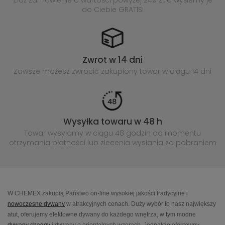
Złóż zamówienie o wartości powyżej
249 zł, a wyślemy je
do Ciebie GRATIS!
Zwrot w 14 dni
Zawsze możesz zwrócić zakupiony
towar w ciągu 14 dni
Wysyłka towaru w 48 h
Towar wysyłamy w ciągu 48 godzin
od momentu
otrzymania płatności lub
zlecenia wysłania za pobraniem
W CHEMEX zakupią Państwo on-line wysokiej jakości tradycyjne i
nowoczesne dywany
w atrakcyjnych cenach. Duży wybór to nasz największy
atut, oferujemy efektowne dywany do każdego wnętrza, w tym modne