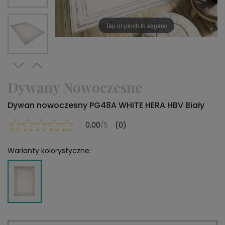
Tap or pinch to expand
Dywany Nowoczesne
Dywan nowoczesny PG48A WHITE HERA HBV Biały
0,00
/5
(0)
Warianty kolorystyczne: