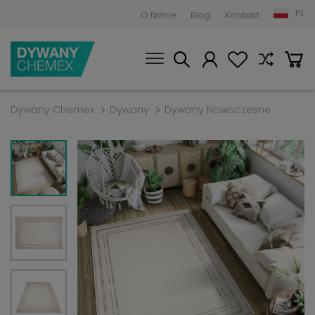
PL
O firmie
Blog
Kontakt
Dywany Chemex
Dywany
Dywany Nowoczesne