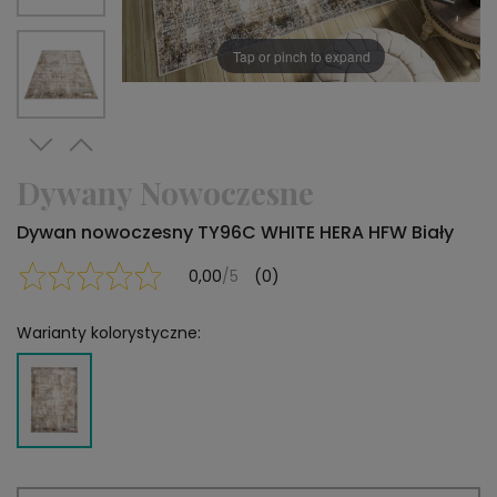
Tap or pinch to expand
Dywany Nowoczesne
Dywan nowoczesny TY96C WHITE HERA HFW Biały
0,00
/5
(0)
Warianty kolorystyczne: