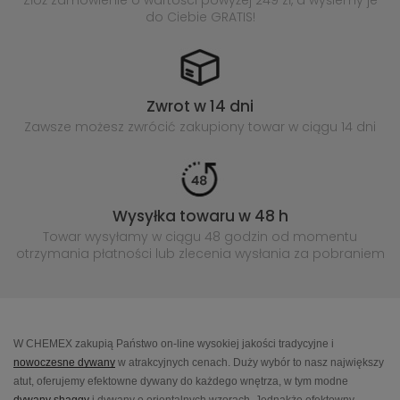
Złóż zamówienie o wartości powyżej
249 zł, a wyślemy je
do Ciebie GRATIS!
Zwrot w 14 dni
Zawsze możesz zwrócić zakupiony
towar w ciągu 14 dni
Wysyłka towaru w 48 h
Towar wysyłamy w ciągu 48 godzin
od momentu
otrzymania płatności lub
zlecenia wysłania za pobraniem
W CHEMEX zakupią Państwo on-line wysokiej jakości tradycyjne i
nowoczesne dywany
w atrakcyjnych cenach. Duży wybór to nasz największy
atut, oferujemy efektowne dywany do każdego wnętrza, w tym modne