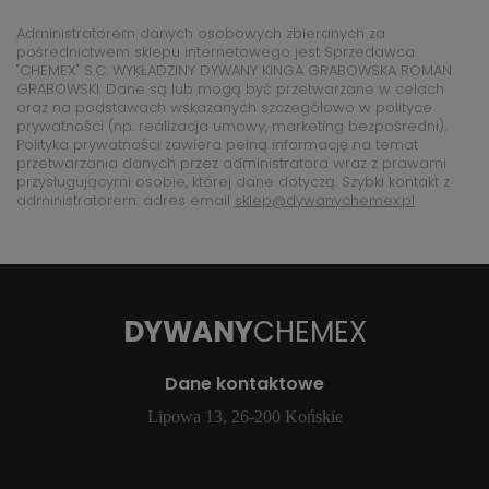
Administratorem danych osobowych zbieranych za
pośrednictwem sklepu internetowego jest Sprzedawca
"CHEMEX" S.C. WYKŁADZINY DYWANY KINGA GRABOWSKA ROMAN
GRABOWSKI. Dane są lub mogą być przetwarzane w celach
oraz na podstawach wskazanych szczegółowo w polityce
prywatności (np. realizacja umowy, marketing bezpośredni).
Polityka prywatności zawiera pełną informację na temat
przetwarzania danych przez administratora wraz z prawami
przysługującymi osobie, której dane dotyczą. Szybki kontakt z
administratorem: adres email
sklep@dywanychemex.pl
DYWANY
CHEMEX
Dane kontaktowe
Lipowa 13, 26-200 Końskie