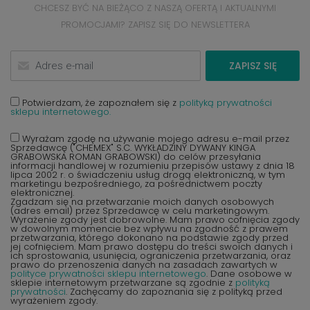
CHCESZ BYĆ NA BIEŻĄCO Z NASZĄ OFERTĄ I AKTUALNYMI
PROMOCJAMI? ZAPISZ SIĘ DO NEWSLETTERA
ZAPISZ SIĘ
Potwierdzam, że zapoznałem się z
polityką prywatności
sklepu internetowego.
Wyrażam zgodę na używanie mojego adresu e-mail przez
Sprzedawcę ("CHEMEX" S.C. WYKŁADZINY DYWANY KINGA
GRABOWSKA ROMAN GRABOWSKI) do celów przesyłania
informacji handlowej w rozumieniu przepisów ustawy z dnia 18
lipca 2002 r. o świadczeniu usług drogą elektroniczną, w tym
marketingu bezpośredniego, za pośrednictwem poczty
elektronicznej.
Zgadzam się na przetwarzanie moich danych osobowych
(adres email) przez Sprzedawcę w celu marketingowym.
Wyrażenie zgody jest dobrowolne. Mam prawo cofnięcia zgody
w dowolnym momencie bez wpływu na zgodność z prawem
przetwarzania, którego dokonano na podstawie zgody przed
jej cofnięciem. Mam prawo dostępu do treści swoich danych i
ich sprostowania, usunięcia, ograniczenia przetwarzania, oraz
prawo do przenoszenia danych na zasadach zawartych w
polityce prywatności sklepu internetowego
. Dane osobowe w
sklepie internetowym przetwarzane są zgodnie z
polityką
prywatności
. Zachęcamy do zapoznania się z polityką przed
wyrażeniem zgody.