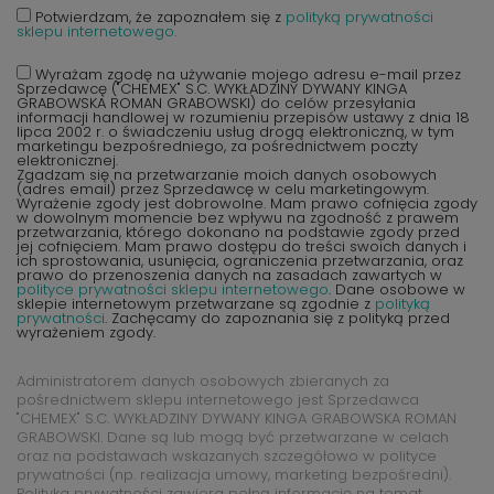
Potwierdzam, że zapoznałem się z
polityką prywatności
sklepu internetowego.
Wyrażam zgodę na używanie mojego adresu e-mail przez
Sprzedawcę ("CHEMEX" S.C. WYKŁADZINY DYWANY KINGA
GRABOWSKA ROMAN GRABOWSKI) do celów przesyłania
informacji handlowej w rozumieniu przepisów ustawy z dnia 18
lipca 2002 r. o świadczeniu usług drogą elektroniczną, w tym
marketingu bezpośredniego, za pośrednictwem poczty
elektronicznej.
Zgadzam się na przetwarzanie moich danych osobowych
(adres email) przez Sprzedawcę w celu marketingowym.
Wyrażenie zgody jest dobrowolne. Mam prawo cofnięcia zgody
w dowolnym momencie bez wpływu na zgodność z prawem
przetwarzania, którego dokonano na podstawie zgody przed
jej cofnięciem. Mam prawo dostępu do treści swoich danych i
ich sprostowania, usunięcia, ograniczenia przetwarzania, oraz
prawo do przenoszenia danych na zasadach zawartych w
polityce prywatności sklepu internetowego
. Dane osobowe w
sklepie internetowym przetwarzane są zgodnie z
polityką
prywatności
. Zachęcamy do zapoznania się z polityką przed
wyrażeniem zgody.
Administratorem danych osobowych zbieranych za
pośrednictwem sklepu internetowego jest Sprzedawca
"CHEMEX" S.C. WYKŁADZINY DYWANY KINGA GRABOWSKA ROMAN
GRABOWSKI. Dane są lub mogą być przetwarzane w celach
oraz na podstawach wskazanych szczegółowo w polityce
prywatności (np. realizacja umowy, marketing bezpośredni).
Polityka prywatności zawiera pełną informację na temat