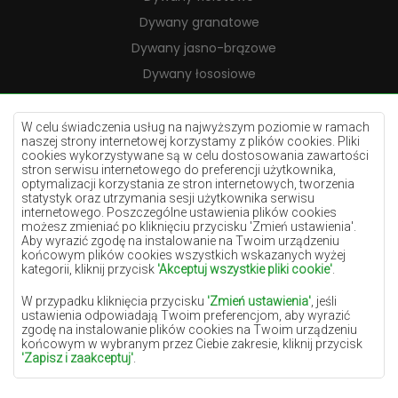
Dywany granatowe
Dywany jasno-brązowe
Dywany łososiowe
Dywany kremowe
Dywany lilac
W celu świadczenia usług na najwyższym poziomie w ramach
naszej strony internetowej korzystamy z plików cookies. Pliki
Dywany żółte
cookies wykorzystywane są w celu dostosowania zawartości
stron serwisu internetowego do preferencji użytkownika,
Dywany miętowe
optymalizacji korzystania ze stron internetowych, tworzenia
statystyk oraz utrzymania sesji użytkownika serwisu
Dywany niebieskie
internetowego. Poszczególne ustawienia plików cookies
możesz zmieniać po kliknięciu przycisku 'Zmień ustawienia'.
Dywany pomarańczowe
Aby wyrazić zgodę na instalowanie na Twoim urządzeniu
Dywany różowe
końcowym plików cookies wszystkich wskazanych wyżej
kategorii, kliknij przycisk
'Akceptuj wszystkie pliki cookie'
.
Dywany szare
W przypadku kliknięcia przycisku
'Zmień ustawienia'
, jeśli
Dywany terakota
ustawienia odpowiadają Twoim preferencjom, aby wyrazić
zgodę na instalowanie plików cookies na Twoim urządzeniu
Dywany zielone
końcowym w wybranym przez Ciebie zakresie, kliknij przycisk
Dywany złote
'Zapisz i zaakceptuj'
.
W zakresie, w jakim pliki cookies będą zawierać Twoje dane