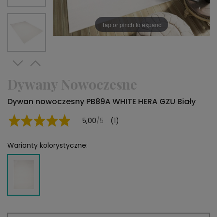
Tap or pinch to expand
Dywany Nowoczesne
Dywan nowoczesny PB89A WHITE HERA GZU Biały
5,00
/5
(1)
Warianty kolorystyczne: