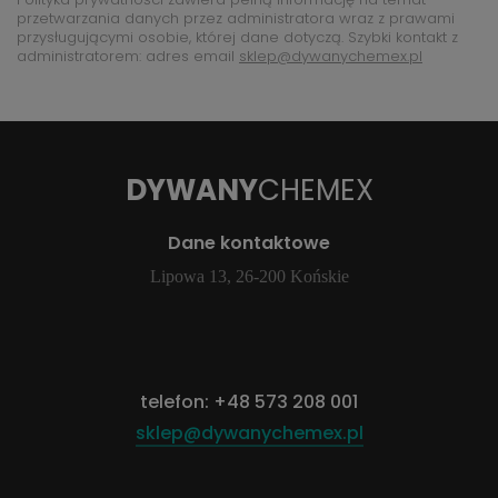
przetwarzania danych przez administratora wraz z prawami
przysługującymi osobie, której dane dotyczą. Szybki kontakt z
administratorem: adres email
sklep@dywanychemex.pl
DYWANY
CHEMEX
Dane kontaktowe
Lipowa 13, 26-200 Końskie
telefon:
+48 573 208 001
sklep@dywanychemex.pl