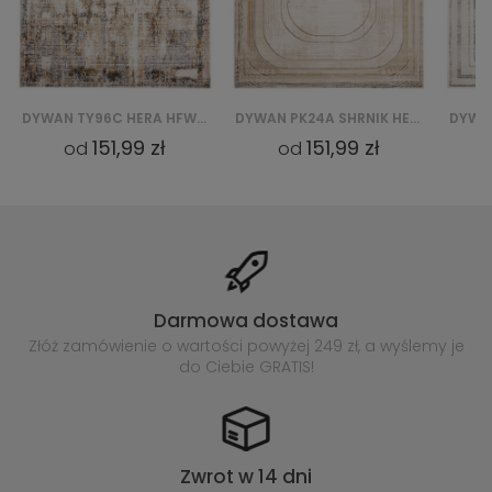
DYWAN TY96C HERA HFW - BIAŁY
DYWAN PK24A SHRNIK HERA HBV - KREMOWY
DYWAN PG48A HERA HBV - BIAŁY
151,99 zł
151,99 zł
od
od
Darmowa dostawa
Złóż zamówienie o wartości powyżej
249 zł, a wyślemy je
do Ciebie GRATIS!
Zwrot w 14 dni