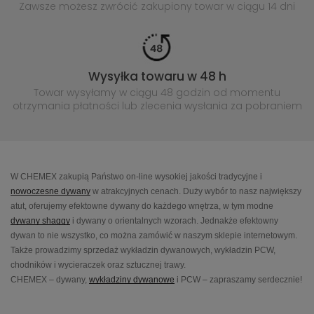
Zawsze możesz zwrócić zakupiony
towar w ciągu 14 dni
Wysyłka towaru w 48 h
Towar wysyłamy w ciągu 48 godzin
od momentu
otrzymania płatności lub
zlecenia wysłania za pobraniem
W CHEMEX zakupią Państwo on-line wysokiej jakości tradycyjne i
nowoczesne dywany
w atrakcyjnych cenach. Duży wybór to nasz największy
atut, oferujemy efektowne dywany do każdego wnętrza, w tym modne
dywany shaggy
i dywany o orientalnych wzorach. Jednakże efektowny
dywan to nie wszystko, co można zamówić w naszym sklepie internetowym.
Także prowadzimy sprzedaż wykładzin dywanowych, wykładzin PCW,
chodników i wycieraczek oraz sztucznej trawy.
CHEMEX – dywany,
wykładziny dywanowe
i PCW – zapraszamy serdecznie!