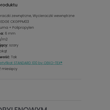
produktu
raczki zewnętrzne, Wycieraczki wewnętrzne
 EDGE CKGPPM03
ma + Polipropylen
a:
6 mm
g/m2
jący:
szary
okąt
wość:
Tak
rtyfikat STANDARD 100 by OEKO-TEX®
2 miesięcy