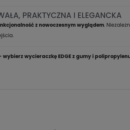
WAŁA, PRAKTYCZNA I ELEGANCKA
unkcjonalność z nowoczesnym wyglądem
. Niezależ
jścia.
u - wybierz wycieraczkę EDGE z gumy i polipropylen