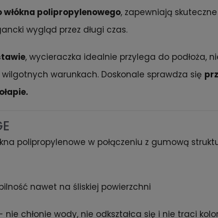
o włókna polipropylenowego
, zapewniają skuteczne 
ancki wygląd przez długi czas.
stawie
, wycieraczka idealnie przylega do podłoża, n
 wilgotnych warunkach. Doskonale sprawdza się
pr
ołapie.
GE
kna polipropylenowe w połączeniu z gumową strukt
ilność nawet na śliskiej powierzchni
- nie chłonie wody, nie odkształca się i nie traci kolo