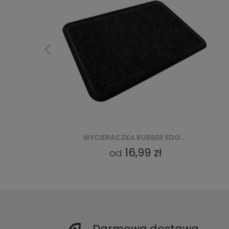
WYCIERACZKA RUBBER EDGE CKGPPM75 (OV) GREY
WYCIERACZKA RUBBER EDGE CKGPPM03 - BRĄZOWY
16,99 zł
od
Darmowa dostawa