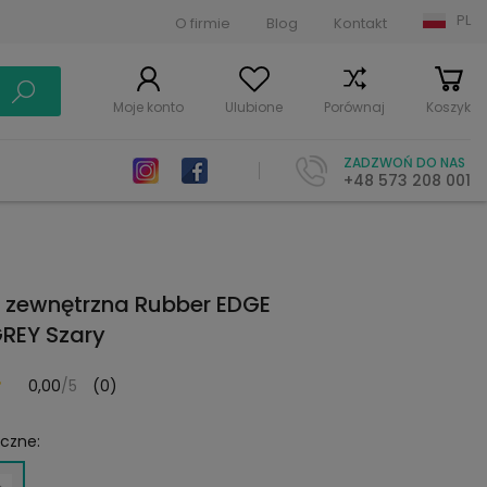
PL
O firmie
Blog
Kontakt
Moje konto
Ulubione
Porównaj
Koszyk
ZADZWOŃ DO NAS
+48 573 208 001
 zewnętrzna Rubber EDGE
REY Szary
0,00
/5
(0)
yczne: