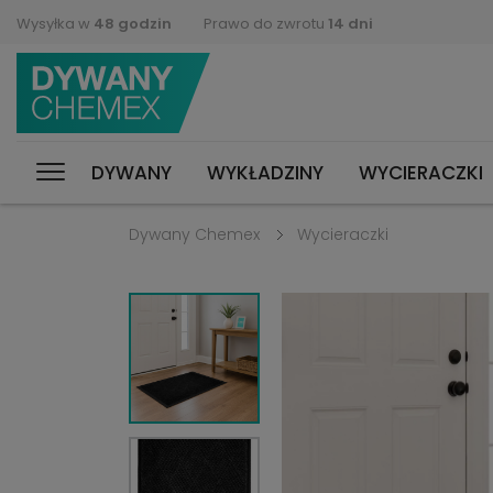
Wysyłka w
48 godzin
Prawo do zwrotu
14 dni
DYWANY
WYKŁADZINY
WYCIERACZKI
Dywany Chemex
Wycieraczki