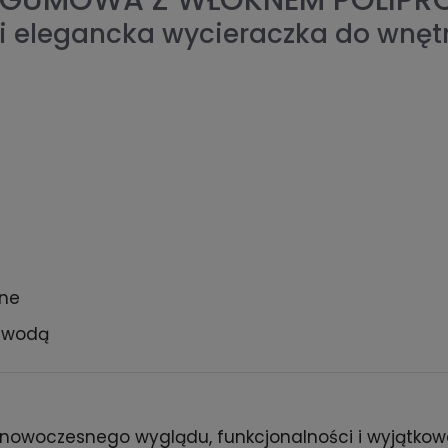
- GUMOWA Z WŁÓKNEM POLIP
i elegancka wycieraczka do wnętr
zne
e wodą
 nowoczesnego wyglądu, funkcjonalności i wyjątkowe