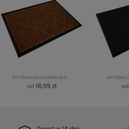
WYCIERACZKA RUBBER EDGE CKGPPM06 - CZARNY
16,99 zł
od
o
Zwrot w 14 dni