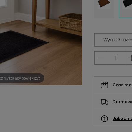
Wybierz rozm
dź myszą aby powiększyć
Czas rea
Darmowa
Jak zam