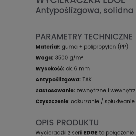
WYCIERACZKA EDGE 
Antypoślizgowa, solidna 
PARAMETRY TECHNICZNE
Materiał:
guma + polipropylen (PP)
Waga:
3500 g/m²
Wysokość:
ok. 6 mm
Antypoślizgowa:
TAK
Zastosowanie:
zewnętrzne i wewnętr
Czyszczenie
: odkurzanie / spłukiwani
OPIS PRODUKTU
Wycieraczki z serii
EDGE
to połączenie