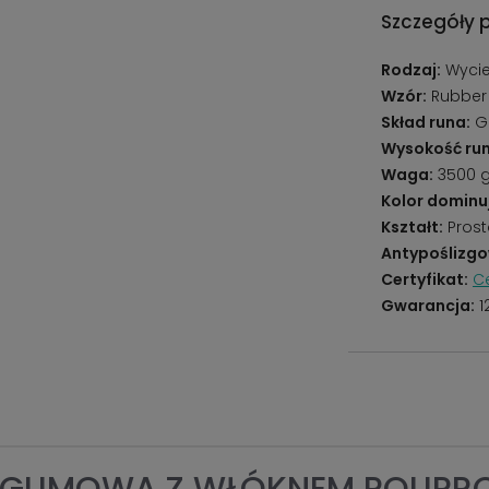
Szczegóły 
Rodzaj:
Wycie
Wzór:
Rubber
Skład runa:
Gu
Wysokość run
Waga:
3500 
Kolor dominu
Kształt:
Prost
Antypoślizgo
Certyfikat:
Ce
Gwarancja:
1