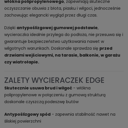
włókna polipropylenowego
, zapewniają skuteczne
oczyszczanie obuwia z błota, piasku i wilgoci, jednocześnie
zachowując elegancki wygląd przez długi czas.
Dzięki
antypoślizgowej gumowej podstawie
,
wycieraczka idealnie przylega do podłoża, nie przesuwa się i
gwarantuje bezpieczeństwo użytkowania nawet w
wilgotnych warunkach. Doskonale sprawdza się
przed
drzwiami wejściowymi, na tarasie, balkonie, w garażu
czy wiatrołapie.
ZALETY WYCIERACZEK EDGE
Skutecznie usuwa brud i wilgoć
- włókna
polipropylenowe w połączeniu z gumową strukturą
doskonale czyszczą podeszwę butów
Antypoślizgowy spód
- zapewnia stabilność nawet na
śliskiej powierzchni