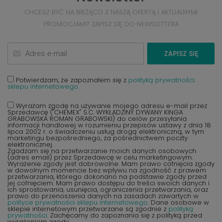
CHCESZ BYĆ NA BIEŻĄCO Z NASZĄ OFERTĄ I AKTUALNYMI
PROMOCJAMI? ZAPISZ SIĘ DO NEWSLETTERA
ZAPISZ SIĘ
Potwierdzam, że zapoznałem się z
polityką prywatności
sklepu internetowego.
Wyrażam zgodę na używanie mojego adresu e-mail przez
Sprzedawcę ("CHEMEX" S.C. WYKŁADZINY DYWANY KINGA
GRABOWSKA ROMAN GRABOWSKI) do celów przesyłania
informacji handlowej w rozumieniu przepisów ustawy z dnia 18
lipca 2002 r. o świadczeniu usług drogą elektroniczną, w tym
marketingu bezpośredniego, za pośrednictwem poczty
elektronicznej.
Zgadzam się na przetwarzanie moich danych osobowych
(adres email) przez Sprzedawcę w celu marketingowym.
Wyrażenie zgody jest dobrowolne. Mam prawo cofnięcia zgody
w dowolnym momencie bez wpływu na zgodność z prawem
przetwarzania, którego dokonano na podstawie zgody przed
jej cofnięciem. Mam prawo dostępu do treści swoich danych i
ich sprostowania, usunięcia, ograniczenia przetwarzania, oraz
prawo do przenoszenia danych na zasadach zawartych w
polityce prywatności sklepu internetowego
. Dane osobowe w
sklepie internetowym przetwarzane są zgodnie z
polityką
prywatności
. Zachęcamy do zapoznania się z polityką przed
wyrażeniem zgody.