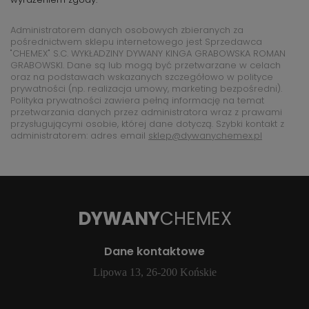
Administratorem danych osobowych zbieranych za
pośrednictwem sklepu internetowego jest Sprzedawca
"CHEMEX" S.C. WYKŁADZINY DYWANY KINGA GRABOWSKA ROMAN
GRABOWSKI. Dane są lub mogą być przetwarzane w celach
oraz na podstawach wskazanych szczegółowo w polityce
prywatności (np. realizacja umowy, marketing bezpośredni).
Polityka prywatności zawiera pełną informację na temat
przetwarzania danych przez administratora wraz z prawami
przysługującymi osobie, której dane dotyczą. Szybki kontakt z
administratorem: adres email
sklep@dywanychemex.pl
DYWANY
CHEMEX
Dane kontaktowe
Lipowa 13, 26-200 Końskie