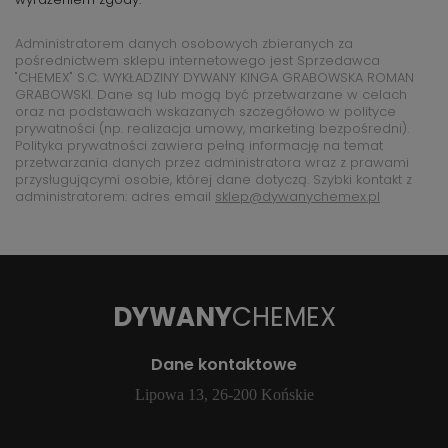
Administratorem danych osobowych zbieranych za
pośrednictwem sklepu internetowego jest Sprzedawca
"CHEMEX" S.C. WYKŁADZINY DYWANY KINGA GRABOWSKA ROMAN
GRABOWSKI. Dane są lub mogą być przetwarzane w celach
oraz na podstawach wskazanych szczegółowo w polityce
prywatności (np. realizacja umowy, marketing bezpośredni).
Polityka prywatności zawiera pełną informację na temat
przetwarzania danych przez administratora wraz z prawami
przysługującymi osobie, której dane dotyczą. Szybki kontakt z
administratorem: adres email
sklep@dywanychemex.pl
DYWANY
CHEMEX
Dane kontaktowe
Lipowa 13, 26-200 Końskie