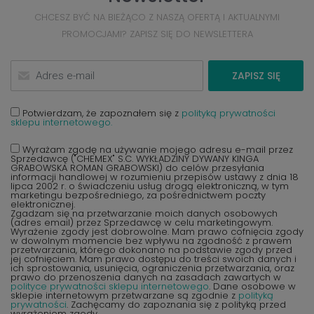
CHCESZ BYĆ NA BIEŻĄCO Z NASZĄ OFERTĄ I AKTUALNYMI
PROMOCJAMI? ZAPISZ SIĘ DO NEWSLETTERA
ZAPISZ SIĘ
Potwierdzam, że zapoznałem się z
polityką prywatności
sklepu internetowego.
Wyrażam zgodę na używanie mojego adresu e-mail przez
Sprzedawcę ("CHEMEX" S.C. WYKŁADZINY DYWANY KINGA
GRABOWSKA ROMAN GRABOWSKI) do celów przesyłania
informacji handlowej w rozumieniu przepisów ustawy z dnia 18
lipca 2002 r. o świadczeniu usług drogą elektroniczną, w tym
marketingu bezpośredniego, za pośrednictwem poczty
elektronicznej.
Zgadzam się na przetwarzanie moich danych osobowych
(adres email) przez Sprzedawcę w celu marketingowym.
Wyrażenie zgody jest dobrowolne. Mam prawo cofnięcia zgody
w dowolnym momencie bez wpływu na zgodność z prawem
przetwarzania, którego dokonano na podstawie zgody przed
jej cofnięciem. Mam prawo dostępu do treści swoich danych i
ich sprostowania, usunięcia, ograniczenia przetwarzania, oraz
prawo do przenoszenia danych na zasadach zawartych w
polityce prywatności sklepu internetowego
. Dane osobowe w
sklepie internetowym przetwarzane są zgodnie z
polityką
prywatności
. Zachęcamy do zapoznania się z polityką przed
wyrażeniem zgody.