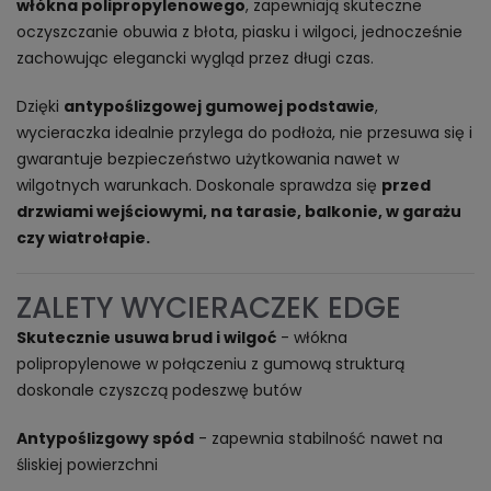
włókna polipropylenowego
, zapewniają skuteczne
oczyszczanie obuwia z błota, piasku i wilgoci, jednocześnie
zachowując elegancki wygląd przez długi czas.
Dzięki
antypoślizgowej gumowej podstawie
,
wycieraczka idealnie przylega do podłoża, nie przesuwa się i
gwarantuje bezpieczeństwo użytkowania nawet w
wilgotnych warunkach. Doskonale sprawdza się
przed
drzwiami wejściowymi, na tarasie, balkonie, w garażu
czy wiatrołapie.
ZALETY WYCIERACZEK EDGE
Skutecznie usuwa brud i wilgoć
- włókna
polipropylenowe w połączeniu z gumową strukturą
doskonale czyszczą podeszwę butów
Antypoślizgowy spód
- zapewnia stabilność nawet na
śliskiej powierzchni