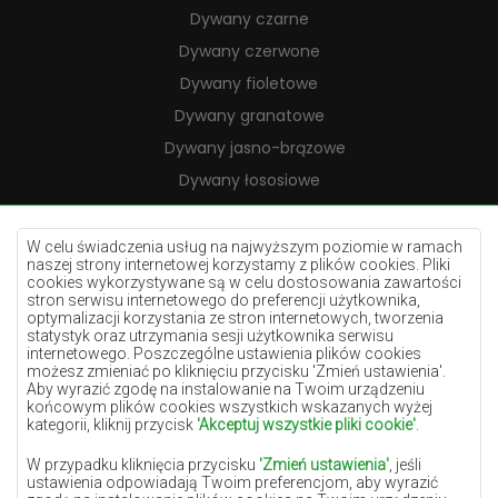
Dywany czarne
Dywany czerwone
Dywany fioletowe
Dywany granatowe
Dywany jasno-brązowe
Dywany łososiowe
Dywany kremowe
Dywany lilac
W celu świadczenia usług na najwyższym poziomie w ramach
naszej strony internetowej korzystamy z plików cookies. Pliki
Dywany żółte
cookies wykorzystywane są w celu dostosowania zawartości
stron serwisu internetowego do preferencji użytkownika,
Dywany miętowe
optymalizacji korzystania ze stron internetowych, tworzenia
statystyk oraz utrzymania sesji użytkownika serwisu
Dywany niebieskie
internetowego. Poszczególne ustawienia plików cookies
możesz zmieniać po kliknięciu przycisku 'Zmień ustawienia'.
Dywany pomarańczowe
Aby wyrazić zgodę na instalowanie na Twoim urządzeniu
Dywany różowe
końcowym plików cookies wszystkich wskazanych wyżej
kategorii, kliknij przycisk
'Akceptuj wszystkie pliki cookie'
.
Dywany szare
W przypadku kliknięcia przycisku
'Zmień ustawienia'
, jeśli
Dywany terakota
ustawienia odpowiadają Twoim preferencjom, aby wyrazić