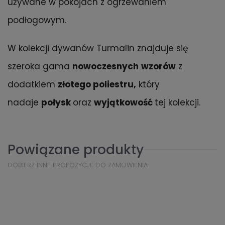
używane w pokojach z ogrzewaniem
podłogowym.
W kolekcji dywanów Turmalin znajduje się
szeroka gama
nowoczesnych
wzorów
z
dodatkiem
złotego poliestru,
który
nadaje
połysk
oraz
wyjątkowość
tej kolekcji.
Powiązane produkty
DOBIERZ INNE PROPOZYCJE DO ZAMÓWIENIA