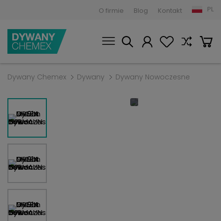
PL
O firmie
Blog
Kontakt
Dywany Chemex
Dywany
Dywany Nowoczesne