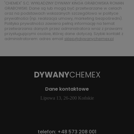
"CHEMEX" S.C. WYKŁADZINY DYWANY KINGA GRABOWSKA ROMAN
GRABOWSKI. Dane są lub mogą być przetwarzane w celach
oraz na podstawach wskazanych szczegółowo w polityce
prywatności (np. realizacja umowy, marketing bezpośredni).
Polityka prywatności zawiera pełną informację na temat
przetwarzania danych przez administratora wraz z prawami
przysługującymi osobie, której dane dotyczą. Szybki kontakt z
administratorem: adres email
sklep@dywanychemex.pl
DYWANY
CHEMEX
Dane kontaktowe
Lipowa 13, 26-200 Końskie
telefon:
+48 573 208 001