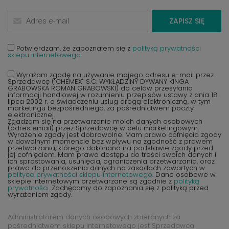
ZAPISZ SIĘ
Potwierdzam, że zapoznałem się z
polityką prywatności
sklepu internetowego.
Wyrażam zgodę na używanie mojego adresu e-mail przez
Sprzedawcę ("CHEMEX" S.C. WYKŁADZINY DYWANY KINGA
GRABOWSKA ROMAN GRABOWSKI) do celów przesyłania
informacji handlowej w rozumieniu przepisów ustawy z dnia 18
lipca 2002 r. o świadczeniu usług drogą elektroniczną, w tym
marketingu bezpośredniego, za pośrednictwem poczty
elektronicznej.
Zgadzam się na przetwarzanie moich danych osobowych
(adres email) przez Sprzedawcę w celu marketingowym.
Wyrażenie zgody jest dobrowolne. Mam prawo cofnięcia zgody
w dowolnym momencie bez wpływu na zgodność z prawem
przetwarzania, którego dokonano na podstawie zgody przed
jej cofnięciem. Mam prawo dostępu do treści swoich danych i
ich sprostowania, usunięcia, ograniczenia przetwarzania, oraz
prawo do przenoszenia danych na zasadach zawartych w
polityce prywatności sklepu internetowego
. Dane osobowe w
sklepie internetowym przetwarzane są zgodnie z
polityką
prywatności
. Zachęcamy do zapoznania się z polityką przed
wyrażeniem zgody.
Administratorem danych osobowych zbieranych za
pośrednictwem sklepu internetowego jest Sprzedawca