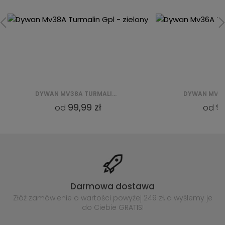
DYWAN MV38A TURMALIN GPL - ZIELONY
99,99 zł
99,99 
od
od
Darmowa dostawa
Złóż zamówienie o wartości powyżej
249 zł, a wyślemy je
do Ciebie GRATIS!