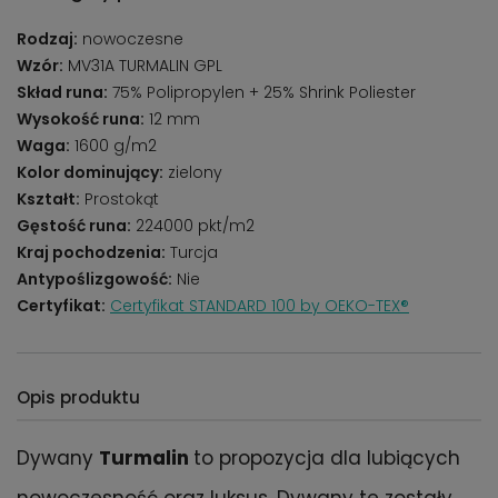
Rodzaj:
nowoczesne
Wzór:
MV31A TURMALIN GPL
Skład runa:
75% Polipropylen + 25% Shrink Poliester
Wysokość runa:
12 mm
Waga:
1600 g/m2
Kolor dominujący:
zielony
Kształt:
Prostokąt
Gęstość runa:
224000 pkt/m2
Kraj pochodzenia:
Turcja
Antypoślizgowość:
Nie
Certyfikat:
Certyfikat STANDARD 100 by OEKO-TEX®
Opis produktu
Dywany
Turmalin
to propozycja dla lubiących