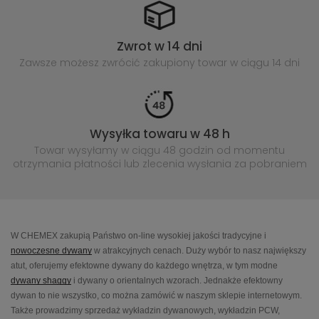
Zwrot w 14 dni
Zawsze możesz zwrócić zakupiony
towar w ciągu 14 dni
Wysyłka towaru w 48 h
Towar wysyłamy w ciągu 48 godzin
od momentu
otrzymania płatności lub
zlecenia wysłania za pobraniem
W CHEMEX zakupią Państwo on-line wysokiej jakości tradycyjne i
nowoczesne dywany
w atrakcyjnych cenach. Duży wybór to nasz największy
atut, oferujemy efektowne dywany do każdego wnętrza, w tym modne
dywany shaggy
i dywany o orientalnych wzorach. Jednakże efektowny
dywan to nie wszystko, co można zamówić w naszym sklepie internetowym.
Także prowadzimy sprzedaż wykładzin dywanowych, wykładzin PCW,