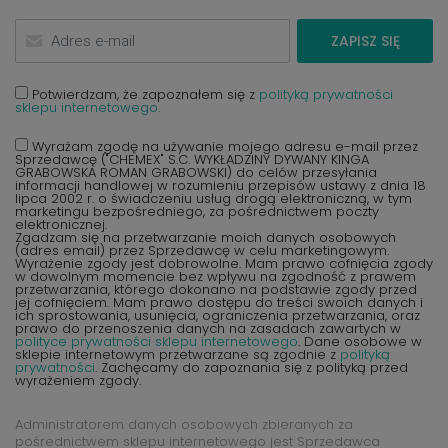
ZAPISZ SIĘ
Potwierdzam, że zapoznałem się z
polityką prywatności
sklepu internetowego.
Wyrażam zgodę na używanie mojego adresu e-mail przez
Sprzedawcę ("CHEMEX" S.C. WYKŁADZINY DYWANY KINGA
GRABOWSKA ROMAN GRABOWSKI) do celów przesyłania
informacji handlowej w rozumieniu przepisów ustawy z dnia 18
lipca 2002 r. o świadczeniu usług drogą elektroniczną, w tym
marketingu bezpośredniego, za pośrednictwem poczty
elektronicznej.
Zgadzam się na przetwarzanie moich danych osobowych
(adres email) przez Sprzedawcę w celu marketingowym.
Wyrażenie zgody jest dobrowolne. Mam prawo cofnięcia zgody
w dowolnym momencie bez wpływu na zgodność z prawem
przetwarzania, którego dokonano na podstawie zgody przed
jej cofnięciem. Mam prawo dostępu do treści swoich danych i
ich sprostowania, usunięcia, ograniczenia przetwarzania, oraz
prawo do przenoszenia danych na zasadach zawartych w
polityce prywatności sklepu internetowego
. Dane osobowe w
sklepie internetowym przetwarzane są zgodnie z
polityką
prywatności
. Zachęcamy do zapoznania się z polityką przed
wyrażeniem zgody.
Administratorem danych osobowych zbieranych za
pośrednictwem sklepu internetowego jest Sprzedawca