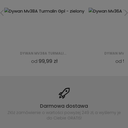
DYWAN MV36A TURMALIN GPL - ZIELONY
99,99 zł
od
Darmowa dostawa
Złóż zamówienie o wartości powyżej
249 zł, a wyślemy je
do Ciebie GRATIS!