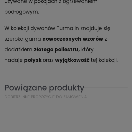
używane w pokojach z ogrzewaniem
podłogowym.
W kolekcji dywanów Turmalin znajduje się
szeroka gama
nowoczesnych
wzorów
z
dodatkiem
złotego poliestru,
który
nadaje
połysk
oraz
wyjątkowość
tej kolekcji.
Powiązane produkty
DOBIERZ INNE PROPOZYCJE DO ZAMÓWIENIA