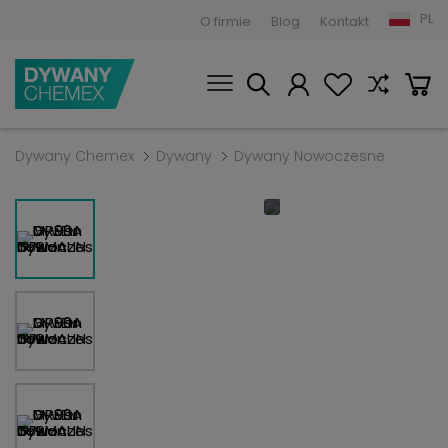
PL
O firmie
Blog
Kontakt
Dywany Chemex
Dywany
Dywany Nowoczesne