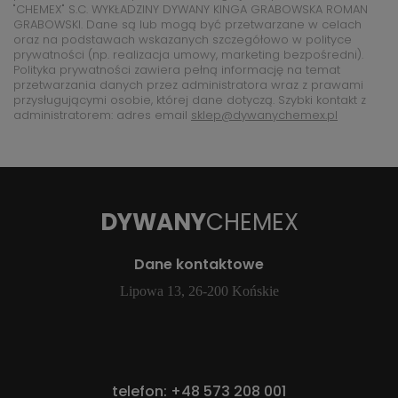
"CHEMEX" S.C. WYKŁADZINY DYWANY KINGA GRABOWSKA ROMAN
GRABOWSKI. Dane są lub mogą być przetwarzane w celach
oraz na podstawach wskazanych szczegółowo w polityce
prywatności (np. realizacja umowy, marketing bezpośredni).
Polityka prywatności zawiera pełną informację na temat
przetwarzania danych przez administratora wraz z prawami
przysługującymi osobie, której dane dotyczą. Szybki kontakt z
administratorem: adres email
sklep@dywanychemex.pl
DYWANY
CHEMEX
Dane kontaktowe
Lipowa 13, 26-200 Końskie
telefon:
+48 573 208 001