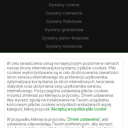
Dywany czarne
Dywany czerwone
Dywany fioletowe
Dywany granatowe
Dywany jasno-brązowe
Dywany łososiowe
Dywany kremowe
Dywany lilac
W celu świadczenia usług na najwyższym poziomie w ramach
naszej strony internetowej korzystamy z plików cookies. Pliki
Dywany żółte
cookies wykorzystywane są w celu dostosowania zawartości
stron serwisu internetowego do preferencji użytkownika,
Dywany miętowe
optymalizacji korzystania ze stron internetowych, tworzenia
statystyk oraz utrzymania sesji użytkownika serwisu
Dywany niebieskie
internetowego. Poszczególne ustawienia plików cookies
możesz zmieniać po kliknięciu przycisku 'Zmień ustawienia'.
Dywany pomarańczowe
Aby wyrazić zgodę na instalowanie na Twoim urządzeniu
Dywany różowe
końcowym plików cookies wszystkich wskazanych wyżej
kategorii, kliknij przycisk
'Akceptuj wszystkie pliki cookie'
.
Dywany szare
W przypadku kliknięcia przycisku
'Zmień ustawienia'
, jeśli
Dywany terakota
ustawienia odpowiadają Twoim preferencjom, aby wyrazić