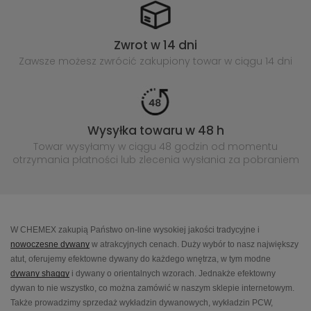
Zwrot w 14 dni
Zawsze możesz zwrócić zakupiony
towar w ciągu 14 dni
Wysyłka towaru w 48 h
Towar wysyłamy w ciągu 48 godzin
od momentu
otrzymania płatności lub
zlecenia wysłania za pobraniem
W CHEMEX zakupią Państwo on-line wysokiej jakości tradycyjne i
nowoczesne dywany
w atrakcyjnych cenach. Duży wybór to nasz największy
atut, oferujemy efektowne dywany do każdego wnętrza, w tym modne
dywany shaggy
i dywany o orientalnych wzorach. Jednakże efektowny
dywan to nie wszystko, co można zamówić w naszym sklepie internetowym.
Także prowadzimy sprzedaż wykładzin dywanowych, wykładzin PCW,