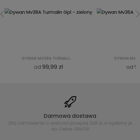
DYWAN MV36A TURMALIN GPL - ZIELONY
99,99 zł
99
od
od
Darmowa dostawa
Złóż zamówienie o wartości powyżej
249 zł, a wyślemy je
do Ciebie GRATIS!