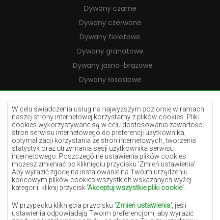
Dywany czarne
Dywany czerwone
Dywany fioletowe
Dywany granatowe
Dywany jasno-brązowe
Dywany łososiowe
Dywany kremowe
Dywany lilac
W celu świadczenia usług na najwyższym poziomie w ramach
naszej strony internetowej korzystamy z plików cookies. Pliki
Dywany żółte
cookies wykorzystywane są w celu dostosowania zawartości
stron serwisu internetowego do preferencji użytkownika,
Dywany miętowe
optymalizacji korzystania ze stron internetowych, tworzenia
statystyk oraz utrzymania sesji użytkownika serwisu
Dywany niebieskie
internetowego. Poszczególne ustawienia plików cookies
możesz zmieniać po kliknięciu przycisku 'Zmień ustawienia'.
Dywany pomarańczowe
Aby wyrazić zgodę na instalowanie na Twoim urządzeniu
Dywany różowe
końcowym plików cookies wszystkich wskazanych wyżej
kategorii, kliknij przycisk
'Akceptuj wszystkie pliki cookie'
.
Dywany szare
W przypadku kliknięcia przycisku
'Zmień ustawienia'
, jeśli
Dywany terakota
ustawienia odpowiadają Twoim preferencjom, aby wyrazić