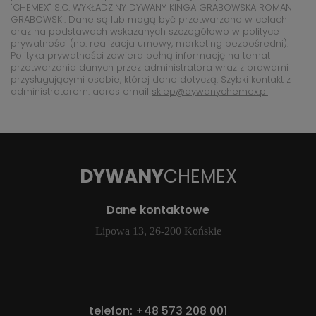
"CHEMEX" S.C. WYKŁADZINY DYWANY KINGA GRABOWSKA ROMAN
GRABOWSKI. Dane są lub mogą być przetwarzane w celach
oraz na podstawach wskazanych szczegółowo w polityce
prywatności (np. realizacja umowy, marketing bezpośredni).
Polityka prywatności zawiera pełną informację na temat
przetwarzania danych przez administratora wraz z prawami
przysługującymi osobie, której dane dotyczą. Szybki kontakt z
administratorem: adres email
sklep@dywanychemex.pl
DYWANY
CHEMEX
Dane kontaktowe
Lipowa 13, 26-200 Końskie
telefon:
+48 573 208 001