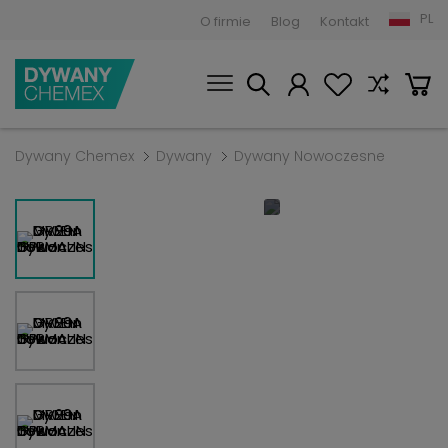
PL
O firmie
Blog
Kontakt
Dywany Chemex
Dywany
Dywany Nowoczesne