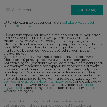
ZAPISZ SIĘ
Potwierdzam, że zapoznałem się z
polityką prywatności
sklepu internetowego.
Wyrażam zgodę na używanie mojego adresu e-mail przez
Sprzedawcę ("CHEMEX" S.C. WYKŁADZINY DYWANY KINGA
GRABOWSKA ROMAN GRABOWSKI) do celów przesyłania
informacji handlowej w rozumieniu przepisów ustawy z dnia 18
lipca 2002 r. o świadczeniu usług drogą elektroniczną, w tym
marketingu bezpośredniego, za pośrednictwem poczty
elektronicznej.
Zgadzam się na przetwarzanie moich danych osobowych
(adres email) przez Sprzedawcę w celu marketingowym.
Wyrażenie zgody jest dobrowolne. Mam prawo cofnięcia zgody
w dowolnym momencie bez wpływu na zgodność z prawem
przetwarzania, którego dokonano na podstawie zgody przed
jej cofnięciem. Mam prawo dostępu do treści swoich danych i
ich sprostowania, usunięcia, ograniczenia przetwarzania, oraz
prawo do przenoszenia danych na zasadach zawartych w
polityce prywatności sklepu internetowego
. Dane osobowe w
sklepie internetowym przetwarzane są zgodnie z
polityką
prywatności
. Zachęcamy do zapoznania się z polityką przed
wyrażeniem zgody.
Administratorem danych osobowych zbieranych za
pośrednictwem sklepu internetowego jest Sprzedawca