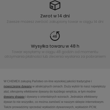
Zwrot w 14 dni
Zawsze możesz zwrócić zakupiony
towar w ciągu 14 dni
Wysyłka towaru w 48 h
Towar wysyłamy w ciągu 48 godzin
od momentu
otrzymania płatności lub
zlecenia wysłania za pobraniem
W CHEMEX zakupią Państwo on-line wysokiej jakości tradycyjne i
nowoczesne dywany
w atrakcyjnych cenach. Duży wybór to nasz największy
atut, oferujemy efektowne dywany do każdego wnętrza, w tym modne
dywany shaggy
i dywany o orientalnych wzorach. Jednakże efektowny
dywan to nie wszystko, co można zamówić w naszym sklepie internetowym.
Także prowadzimy sprzedaż wykładzin dywanowych, wykładzin PCW,