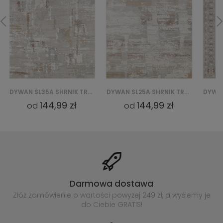
DYWAN SL35A SHRNIK TREND QBS - KREMOWY
DYWAN SL25A SHRNIK TREND QBS - KREMOWY
144,99 zł
144,99 zł
od
od
Darmowa dostawa
Złóż zamówienie o wartości powyżej
249 zł, a wyślemy je
do Ciebie GRATIS!