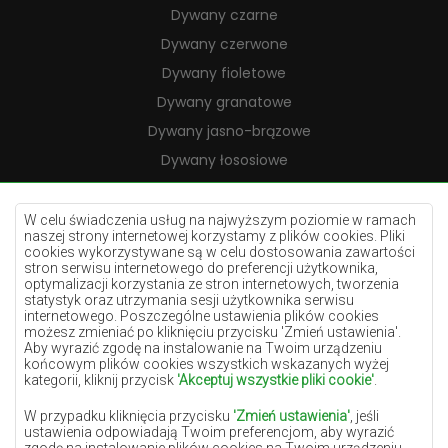
Dywany czarne
Dywany czerwone
Dywany fioletowe
Dywany granatowe
Dywany jasno-brązowe
Dywany łososiowe
Dywany kremowe
Dywany lilac
W celu świadczenia usług na najwyższym poziomie w ramach
naszej strony internetowej korzystamy z plików cookies. Pliki
Dywany żółte
cookies wykorzystywane są w celu dostosowania zawartości
stron serwisu internetowego do preferencji użytkownika,
Dywany miętowe
optymalizacji korzystania ze stron internetowych, tworzenia
statystyk oraz utrzymania sesji użytkownika serwisu
Dywany niebieskie
internetowego. Poszczególne ustawienia plików cookies
możesz zmieniać po kliknięciu przycisku 'Zmień ustawienia'.
Dywany pomarańczowe
Aby wyrazić zgodę na instalowanie na Twoim urządzeniu
Dywany różowe
końcowym plików cookies wszystkich wskazanych wyżej
kategorii, kliknij przycisk
'Akceptuj wszystkie pliki cookie'
.
Dywany szare
W przypadku kliknięcia przycisku
'Zmień ustawienia'
, jeśli
Dywany terakota
ustawienia odpowiadają Twoim preferencjom, aby wyrazić