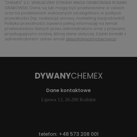
"CHEMEX" S.C. WYKŁADZINY DYWANY KINGA GRABOWSKA ROMAN
GRABOWSKI. Dane są lub mogą być przetwarzane w celach
oraz na podstawach wskazanych szczegółowo w polityce
prywatności (np. realizacja umowy, marketing bezpośredni).
Polityka prywatności zawiera pełną informację na temat
przetwarzania danych przez administratora wraz z prawami
przysługującymi osobie, której dane dotyczą. Szybki kontakt z
administratorem: adres email
sklep@dywanychemex.pl
DYWANY
CHEMEX
Dane kontaktowe
Lipowa 13, 26-200 Końskie
telefon:
+48 573 208 001