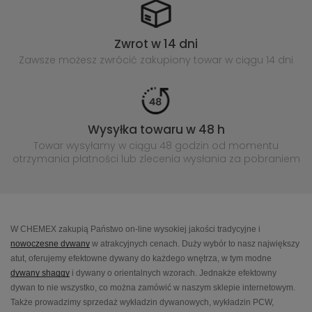
Zwrot w 14 dni
Zawsze możesz zwrócić zakupiony
towar w ciągu 14 dni
Wysyłka towaru w 48 h
Towar wysyłamy w ciągu 48 godzin
od momentu
otrzymania płatności lub
zlecenia wysłania za pobraniem
W CHEMEX zakupią Państwo on-line wysokiej jakości tradycyjne i
nowoczesne dywany
w atrakcyjnych cenach. Duży wybór to nasz największy
atut, oferujemy efektowne dywany do każdego wnętrza, w tym modne
dywany shaggy
i dywany o orientalnych wzorach. Jednakże efektowny
dywan to nie wszystko, co można zamówić w naszym sklepie internetowym.
Także prowadzimy sprzedaż wykładzin dywanowych, wykładzin PCW,