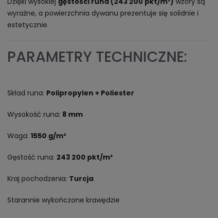
Dzięki wysokiej
gęstości runa (243 200 pkt/m²)
wzory są
wyraźne, a powierzchnia dywanu prezentuje się solidnie i
estetycznie.
PARAMETRY TECHNICZNE:
Skład runa:
Polipropylen + Poliester
Wysokość runa:
8 mm
Waga:
1550 g/m²
Gęstość runa:
243 200 pkt/m²
Kraj pochodzenia:
Turcja
Starannie wykończone krawędzie