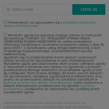
ZAPISZ SIĘ
Potwierdzam, że zapoznałem się z
polityką prywatności
sklepu internetowego.
Wyrażam zgodę na używanie mojego adresu e-mail przez
Sprzedawcę ("CHEMEX" S.C. WYKŁADZINY DYWANY KINGA
GRABOWSKA ROMAN GRABOWSKI) do celów przesyłania
informacji handlowej w rozumieniu przepisów ustawy z dnia 18
lipca 2002 r. o świadczeniu usług drogą elektroniczną, w tym
marketingu bezpośredniego, za pośrednictwem poczty
elektronicznej.
Zgadzam się na przetwarzanie moich danych osobowych
(adres email) przez Sprzedawcę w celu marketingowym.
Wyrażenie zgody jest dobrowolne. Mam prawo cofnięcia zgody
w dowolnym momencie bez wpływu na zgodność z prawem
przetwarzania, którego dokonano na podstawie zgody przed
jej cofnięciem. Mam prawo dostępu do treści swoich danych i
ich sprostowania, usunięcia, ograniczenia przetwarzania, oraz
prawo do przenoszenia danych na zasadach zawartych w
polityce prywatności sklepu internetowego
. Dane osobowe w
sklepie internetowym przetwarzane są zgodnie z
polityką
prywatności
. Zachęcamy do zapoznania się z polityką przed
wyrażeniem zgody.
Administratorem danych osobowych zbieranych za
pośrednictwem sklepu internetowego jest Sprzedawca