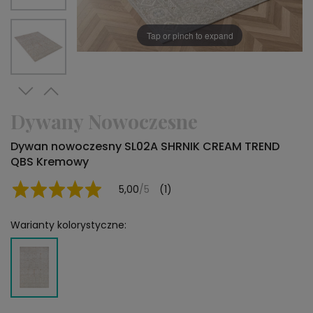
Tap or pinch to expand
Dywany Nowoczesne
Dywan nowoczesny SL02A SHRNIK CREAM TREND
QBS Kremowy
5,00
/5
(1)
Warianty kolorystyczne: