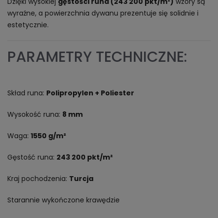
Dzięki wysokiej
gęstości runa (243 200 pkt/m²)
wzory są
wyraźne, a powierzchnia dywanu prezentuje się solidnie i
estetycznie.
PARAMETRY TECHNICZNE:
Skład runa:
Polipropylen + Poliester
Wysokość runa:
8 mm
Waga:
1550 g/m²
Gęstość runa:
243 200 pkt/m²
Kraj pochodzenia:
Turcja
Starannie wykończone krawędzie