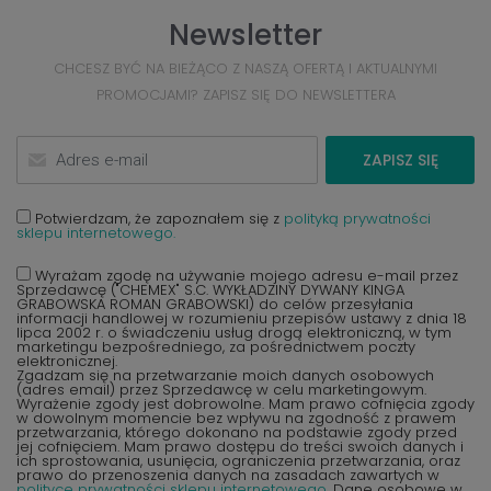
Newsletter
CHCESZ BYĆ NA BIEŻĄCO Z NASZĄ OFERTĄ I AKTUALNYMI
PROMOCJAMI? ZAPISZ SIĘ DO NEWSLETTERA
ZAPISZ SIĘ
Potwierdzam, że zapoznałem się z
polityką prywatności
sklepu internetowego.
Wyrażam zgodę na używanie mojego adresu e-mail przez
Sprzedawcę ("CHEMEX" S.C. WYKŁADZINY DYWANY KINGA
GRABOWSKA ROMAN GRABOWSKI) do celów przesyłania
informacji handlowej w rozumieniu przepisów ustawy z dnia 18
lipca 2002 r. o świadczeniu usług drogą elektroniczną, w tym
marketingu bezpośredniego, za pośrednictwem poczty
elektronicznej.
Zgadzam się na przetwarzanie moich danych osobowych
(adres email) przez Sprzedawcę w celu marketingowym.
Wyrażenie zgody jest dobrowolne. Mam prawo cofnięcia zgody
w dowolnym momencie bez wpływu na zgodność z prawem
przetwarzania, którego dokonano na podstawie zgody przed
jej cofnięciem. Mam prawo dostępu do treści swoich danych i
ich sprostowania, usunięcia, ograniczenia przetwarzania, oraz
prawo do przenoszenia danych na zasadach zawartych w
polityce prywatności sklepu internetowego
. Dane osobowe w