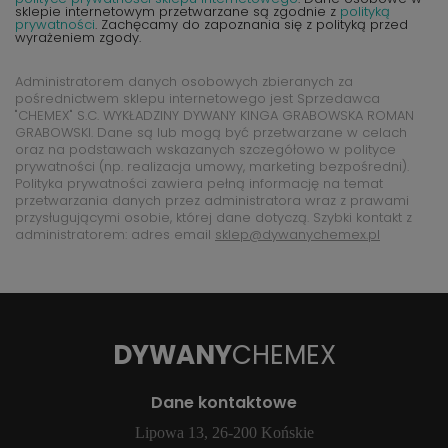
sklepie internetowym przetwarzane są zgodnie z
polityką
prywatności
. Zachęcamy do zapoznania się z polityką przed
wyrażeniem zgody.
Administratorem danych osobowych zbieranych za
pośrednictwem sklepu internetowego jest Sprzedawca
"CHEMEX" S.C. WYKŁADZINY DYWANY KINGA GRABOWSKA ROMAN
GRABOWSKI. Dane są lub mogą być przetwarzane w celach
oraz na podstawach wskazanych szczegółowo w polityce
prywatności (np. realizacja umowy, marketing bezpośredni).
Polityka prywatności zawiera pełną informację na temat
przetwarzania danych przez administratora wraz z prawami
przysługującymi osobie, której dane dotyczą. Szybki kontakt z
administratorem: adres email
sklep@dywanychemex.pl
DYWANY
CHEMEX
Dane kontaktowe
Lipowa 13, 26-200 Końskie