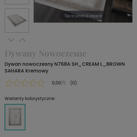
Tap or pinch to expand
Dywany Nowoczesne
Dywan nowoczesny N768A SH_CREAM L_BROWN
SAHARA Kremowy
0,00
/5
(0)
Warianty kolorystyczne: