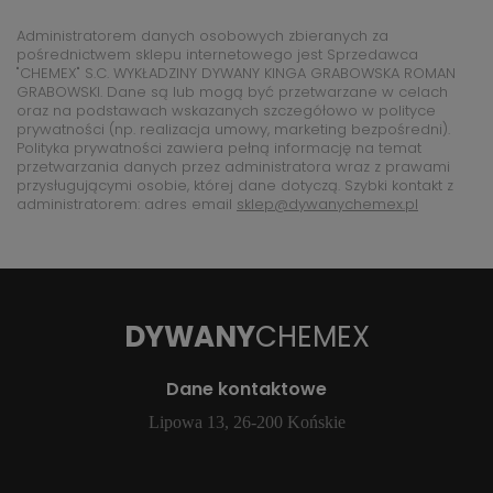
Administratorem danych osobowych zbieranych za
pośrednictwem sklepu internetowego jest Sprzedawca
"CHEMEX" S.C. WYKŁADZINY DYWANY KINGA GRABOWSKA ROMAN
GRABOWSKI. Dane są lub mogą być przetwarzane w celach
oraz na podstawach wskazanych szczegółowo w polityce
prywatności (np. realizacja umowy, marketing bezpośredni).
Polityka prywatności zawiera pełną informację na temat
przetwarzania danych przez administratora wraz z prawami
przysługującymi osobie, której dane dotyczą. Szybki kontakt z
administratorem: adres email
sklep@dywanychemex.pl
DYWANY
CHEMEX
Dane kontaktowe
Lipowa 13, 26-200 Końskie