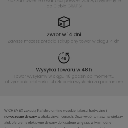
Złóż zamówienie o wartości powyżej
249 zł, a wyślemy je
do Ciebie GRATIS!
Zwrot w 14 dni
Zawsze możesz zwrócić zakupiony
towar w ciągu 14 dni
Wysyłka towaru w 48 h
Towar wysyłamy w ciągu 48 godzin
od momentu
otrzymania płatności lub
zlecenia wysłania za pobraniem
W CHEMEX zakupią Państwo on-line wysokiej jakości tradycyjne i
nowoczesne dywany
w atrakcyjnych cenach. Duży wybór to nasz największy
atut, oferujemy efektowne dywany do każdego wnętrza, w tym modne