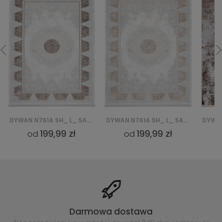
DYWAN N761A SH_ L_ SAHARA - KREMOWY, BEŻOWY
DYWAN K946D SH_L_ SAHARA - BEŻOWY, SZARY
199,99 zł
199,99 zł
od
od
Darmowa dostawa