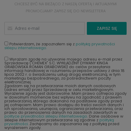
CHCESZ BYĆ NA BIEŻĄCO Z NASZĄ OFERTĄ I AKTUALNYMI
PROMOCJAMI? ZAPISZ SIĘ DO NEWSLETTERA
ZAPISZ SIĘ
Potwierdzam, że zapoznałem się z
polityką prywatności
sklepu internetowego.
Wyrażam zgodę na używanie mojego adresu e-mail przez
Sprzedawcę ("CHEMEX" S.C. WYKŁADZINY DYWANY KINGA
GRABOWSKA ROMAN GRABOWSKI) do celów przesyłania
informacji handlowej w rozumieniu przepisów ustawy z dnia 18
lipca 2002 r. o świadczeniu usług drogą elektroniczną, w tym
marketingu bezpośredniego, za pośrednictwem poczty
elektronicznej.
Zgadzam się na przetwarzanie moich danych osobowych
(adres email) przez Sprzedawcę w celu marketingowym.
Wyrażenie zgody jest dobrowolne. Mam prawo cofnięcia zgody
w dowolnym momencie bez wpływu na zgodność z prawem
przetwarzania, którego dokonano na podstawie zgody przed
jej cofnięciem. Mam prawo dostępu do treści swoich danych i
ich sprostowania, usunięcia, ograniczenia przetwarzania, oraz
prawo do przenoszenia danych na zasadach zawartych w
polityce prywatności sklepu internetowego
. Dane osobowe w
sklepie internetowym przetwarzane są zgodnie z
polityką
prywatności
. Zachęcamy do zapoznania się z polityką przed
wyrażeniem zgody.