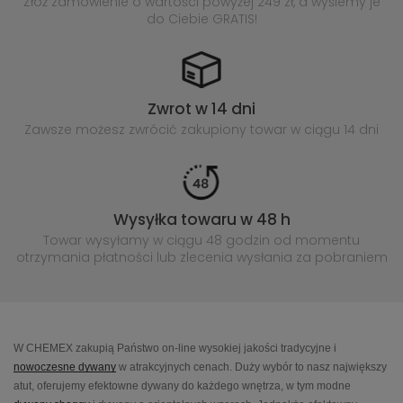
Złóż zamówienie o wartości powyżej
249 zł, a wyślemy je
do Ciebie GRATIS!
Zwrot w 14 dni
Zawsze możesz zwrócić zakupiony
towar w ciągu 14 dni
Wysyłka towaru w 48 h
Towar wysyłamy w ciągu 48 godzin
od momentu
otrzymania płatności lub
zlecenia wysłania za pobraniem
W CHEMEX zakupią Państwo on-line wysokiej jakości tradycyjne i
nowoczesne dywany
w atrakcyjnych cenach. Duży wybór to nasz największy
atut, oferujemy efektowne dywany do każdego wnętrza, w tym modne