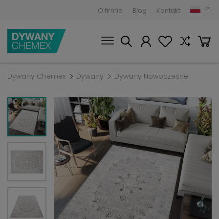
PL
O firmie
Blog
Kontakt
Dywany Chemex
Dywany
Dywany Nowoczesne