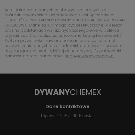
Administratorem danych osobowych zbieranych za
pośrednictwem sklepu internetowego jest Sprzedawca
"CHEMEX" S.C. WYKŁADZINY DYWANY KINGA GRABOWSKA ROMAN
GRABOWSKI. Dane są lub mogą być przetwarzane w celach
oraz na podstawach wskazanych szczegółowo w polityce
prywatności (np. realizacja umowy, marketing bezpośredni).
Polityka prywatności zawiera pełną informację na temat
przetwarzania danych przez administratora wraz z prawami
przysługującymi osobie, której dane dotyczą. Szybki kontakt z
administratorem: adres email
sklep@dywanychemex.pl
DYWANY
CHEMEX
Dane kontaktowe
Lipowa 13, 26-200 Końskie