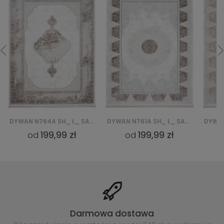
DYWAN N761A SH_ L_ SAHARA - KREMOWY, BRĄZOWY
DYWAN N761A SH_ L_ SAHARA - KREMOWY, BEŻOWY
199,99 zł
199,99 zł
od
od
Darmowa dostawa