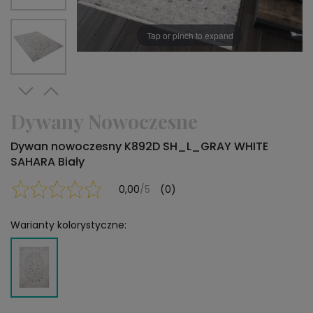
Tap or pinch to expand
Dywany Nowoczesne
Dywan nowoczesny K892D SH_L_GRAY WHITE
SAHARA Biały
0,00
/5
(0)
Warianty kolorystyczne: