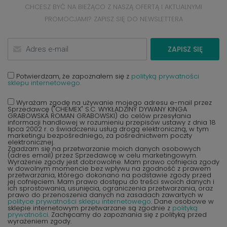
CHCESZ BYĆ NA BIEŻĄCO Z NASZĄ OFERTĄ I AKTUALNYMI
PROMOCJAMI? ZAPISZ SIĘ DO NEWSLETTERA
ZAPISZ SIĘ
Potwierdzam, że zapoznałem się z
polityką prywatności
sklepu internetowego.
Wyrażam zgodę na używanie mojego adresu e-mail przez
Sprzedawcę ("CHEMEX" S.C. WYKŁADZINY DYWANY KINGA
GRABOWSKA ROMAN GRABOWSKI) do celów przesyłania
informacji handlowej w rozumieniu przepisów ustawy z dnia 18
lipca 2002 r. o świadczeniu usług drogą elektroniczną, w tym
marketingu bezpośredniego, za pośrednictwem poczty
elektronicznej.
Zgadzam się na przetwarzanie moich danych osobowych
(adres email) przez Sprzedawcę w celu marketingowym.
Wyrażenie zgody jest dobrowolne. Mam prawo cofnięcia zgody
w dowolnym momencie bez wpływu na zgodność z prawem
przetwarzania, którego dokonano na podstawie zgody przed
jej cofnięciem. Mam prawo dostępu do treści swoich danych i
ich sprostowania, usunięcia, ograniczenia przetwarzania, oraz
prawo do przenoszenia danych na zasadach zawartych w
polityce prywatności sklepu internetowego
. Dane osobowe w
sklepie internetowym przetwarzane są zgodnie z
polityką
prywatności
. Zachęcamy do zapoznania się z polityką przed
wyrażeniem zgody.