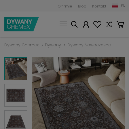
PL
O firmie
Blog
Kontakt
Dywany Chemex
Dywany
Dywany Nowoczesne