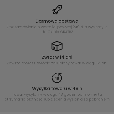
Darmowa dostawa
Złóż zamówienie o wartości powyżej
249 zł, a wyślemy je
do Ciebie GRATIS!
Zwrot w 14 dni
Zawsze możesz zwrócić zakupiony
towar w ciągu 14 dni
Wysyłka towaru w 48 h
Towar wysyłamy w ciągu 48 godzin
od momentu
otrzymania płatności lub
zlecenia wysłania za pobraniem