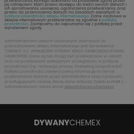
przetwarzania, którego dokonano na podstawie zgody przed
jej cofnięciem. Mam prawo dostępu do treści swoich danych i
ich sprostowania, usunięcia, ograniczenia przetwarzania, oraz
prawo do przenoszenia danych na zasadach zawartych w
polityce prywatności sklepu internetowego
. Dane osobowe w
sklepie internetowym przetwarzane są zgodnie z
polityką
prywatności
. Zachęcamy do zapoznania się z polityką przed
wyrażeniem zgody.
Administratorem danych osobowych zbieranych za
pośrednictwem sklepu internetowego jest Sprzedawca
"CHEMEX" S.C. WYKŁADZINY DYWANY KINGA GRABOWSKA ROMAN
GRABOWSKI. Dane są lub mogą być przetwarzane w celach
oraz na podstawach wskazanych szczegółowo w polityce
prywatności (np. realizacja umowy, marketing bezpośredni).
Polityka prywatności zawiera pełną informację na temat
przetwarzania danych przez administratora wraz z prawami
przysługującymi osobie, której dane dotyczą. Szybki kontakt z
administratorem: adres email
sklep@dywanychemex.pl
DYWANY
CHEMEX