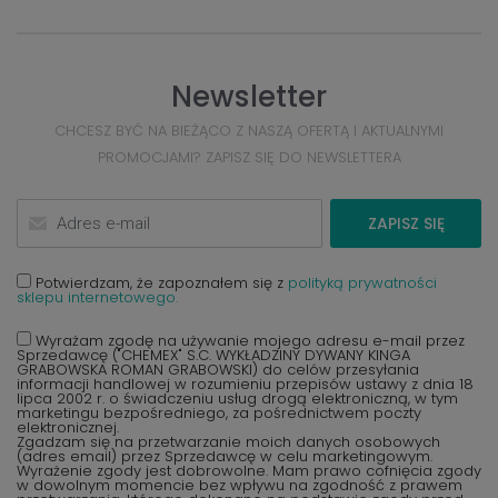
Newsletter
CHCESZ BYĆ NA BIEŻĄCO Z NASZĄ OFERTĄ I AKTUALNYMI
PROMOCJAMI? ZAPISZ SIĘ DO NEWSLETTERA
ZAPISZ SIĘ
Potwierdzam, że zapoznałem się z
polityką prywatności
sklepu internetowego.
Wyrażam zgodę na używanie mojego adresu e-mail przez
Sprzedawcę ("CHEMEX" S.C. WYKŁADZINY DYWANY KINGA
GRABOWSKA ROMAN GRABOWSKI) do celów przesyłania
informacji handlowej w rozumieniu przepisów ustawy z dnia 18
lipca 2002 r. o świadczeniu usług drogą elektroniczną, w tym
marketingu bezpośredniego, za pośrednictwem poczty
elektronicznej.
Zgadzam się na przetwarzanie moich danych osobowych
(adres email) przez Sprzedawcę w celu marketingowym.
Wyrażenie zgody jest dobrowolne. Mam prawo cofnięcia zgody
w dowolnym momencie bez wpływu na zgodność z prawem