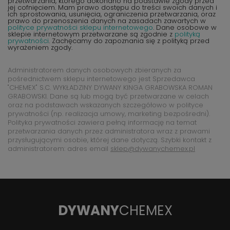
przetwarzania, którego dokonano na podstawie zgody przed
jej cofnięciem. Mam prawo dostępu do treści swoich danych i
ich sprostowania, usunięcia, ograniczenia przetwarzania, oraz
prawo do przenoszenia danych na zasadach zawartych w
polityce prywatności sklepu internetowego
. Dane osobowe w
sklepie internetowym przetwarzane są zgodnie z
polityką
prywatności
. Zachęcamy do zapoznania się z polityką przed
wyrażeniem zgody.
Administratorem danych osobowych zbieranych za
pośrednictwem sklepu internetowego jest Sprzedawca
"CHEMEX" S.C. WYKŁADZINY DYWANY KINGA GRABOWSKA ROMAN
GRABOWSKI. Dane są lub mogą być przetwarzane w celach
oraz na podstawach wskazanych szczegółowo w polityce
prywatności (np. realizacja umowy, marketing bezpośredni).
Polityka prywatności zawiera pełną informację na temat
przetwarzania danych przez administratora wraz z prawami
przysługującymi osobie, której dane dotyczą. Szybki kontakt z
administratorem: adres email
sklep@dywanychemex.pl
DYWANY
CHEMEX