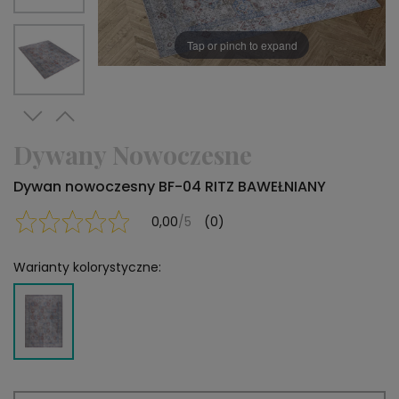
Tap or pinch to expand
Dywany Nowoczesne
Dywan nowoczesny BF-04 RITZ BAWEŁNIANY
0,00
/5
(0)
Warianty kolorystyczne: