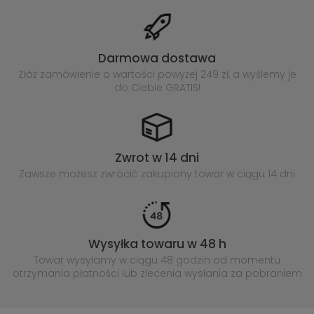
Darmowa dostawa
Złóż zamówienie o wartości powyżej
249 zł, a wyślemy je
do Ciebie GRATIS!
Zwrot w 14 dni
Zawsze możesz zwrócić zakupiony
towar w ciągu 14 dni
Wysyłka towaru w 48 h
Towar wysyłamy w ciągu 48 godzin
od momentu
otrzymania płatności lub
zlecenia wysłania za pobraniem