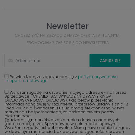
Newsletter
CHCESZ BYĆ NA BIEŻĄCO Z NASZĄ OFERTĄ I AKTUALNYMI
PROMOCJAMI? ZAPISZ SIĘ DO NEWSLETTERA
ZAPISZ SIĘ
Potwierdzam, że zapoznałem się z
polityką prywatności
sklepu internetowego.
Wyrażam zgodę na używanie mojego adresu e-mail przez
Sprzedawcę ("CHEMEX" S.C. WYKŁADZINY DYWANY KINGA
GRABOWSKA ROMAN GRABOWSKI) do celów przesyłania
informacji handlowej w rozumieniu przepisów ustawy z dnia 18
lipca 2002 r. o świadczeniu usług drogą elektroniczną, w tym
marketingu bezpośredniego, za pośrednictwem poczty
elektronicznej.
Zgadzam się na przetwarzanie moich danych osobowych
(adres email) przez Sprzedawcę w celu marketingowym.
Wyrażenie zgody jest dobrowolne. Mam prawo cofnięcia zgody
w dowolnym momencie bez wpływu na zgodność z prawem