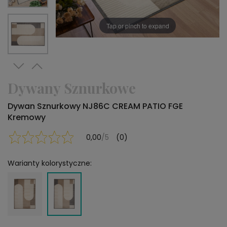
Tap or pinch to expand
Dywany Sznurkowe
Dywan Sznurkowy NJ86C CREAM PATIO FGE
Kremowy
0,00
/5
(0)
Warianty kolorystyczne: