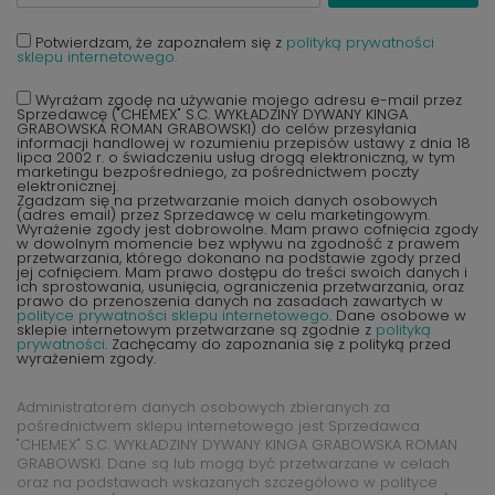
Potwierdzam, że zapoznałem się z
polityką prywatności
sklepu internetowego.
Wyrażam zgodę na używanie mojego adresu e-mail przez
Sprzedawcę ("CHEMEX" S.C. WYKŁADZINY DYWANY KINGA
GRABOWSKA ROMAN GRABOWSKI) do celów przesyłania
informacji handlowej w rozumieniu przepisów ustawy z dnia 18
lipca 2002 r. o świadczeniu usług drogą elektroniczną, w tym
marketingu bezpośredniego, za pośrednictwem poczty
elektronicznej.
Zgadzam się na przetwarzanie moich danych osobowych
(adres email) przez Sprzedawcę w celu marketingowym.
Wyrażenie zgody jest dobrowolne. Mam prawo cofnięcia zgody
w dowolnym momencie bez wpływu na zgodność z prawem
przetwarzania, którego dokonano na podstawie zgody przed
jej cofnięciem. Mam prawo dostępu do treści swoich danych i
ich sprostowania, usunięcia, ograniczenia przetwarzania, oraz
prawo do przenoszenia danych na zasadach zawartych w
polityce prywatności sklepu internetowego
. Dane osobowe w
sklepie internetowym przetwarzane są zgodnie z
polityką
prywatności
. Zachęcamy do zapoznania się z polityką przed
wyrażeniem zgody.
Administratorem danych osobowych zbieranych za
pośrednictwem sklepu internetowego jest Sprzedawca
"CHEMEX" S.C. WYKŁADZINY DYWANY KINGA GRABOWSKA ROMAN
GRABOWSKI. Dane są lub mogą być przetwarzane w celach
oraz na podstawach wskazanych szczegółowo w polityce