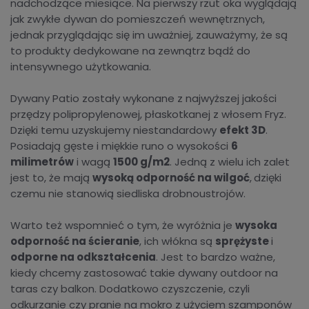
nadchodzące miesiące. Na pierwszy rzut oka wyglądają
jak zwykłe dywan do pomieszczeń wewnętrznych,
jednak przyglądając się im uważniej, zauważymy, że są
to produkty dedykowane na zewnątrz bądź do
intensywnego użytkowania.
Dywany Patio zostały wykonane z najwyższej jakości
przędzy polipropylenowej, płaskotkanej z włosem Fryz.
Dzięki temu uzyskujemy niestandardowy
efekt 3D
.
Posiadają gęste i miękkie runo o wysokości
6
milimetrów
i wagą
1500 g/m2
. Jedną z wielu ich zalet
jest to, że mają
wysoką odporność na wilgoć
,
dzięki
czemu nie stanowią siedliska drobnoustrojów.
Warto też wspomnieć o tym, że wyróżnia je
wysoka
odporność na ścieranie
, ich włókna są
sprężyste
i
odporne na odkształcenia
. Jest to bardzo ważne,
kiedy chcemy zastosować takie dywany outdoor na
taras czy balkon. Dodatkowo czyszczenie, czyli
odkurzanie czy pranie na mokro z użyciem szamponów