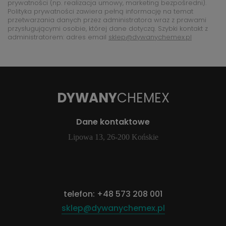
prywatności (np. realizacja umowy, marketing bezpośredni).
Polityka prywatności zawiera pełną informację na temat
przetwarzania danych przez administratora wraz z prawami
przysługującymi osobie, której dane dotyczą. Szybki kontakt z
administratorem: adres email
sklep@dywanychemex.pl
DYWANY
CHEMEX
Dane kontaktowe
Lipowa 13, 26-200 Końskie
telefon:
+48 573 208 001
sklep@dywanychemex.pl