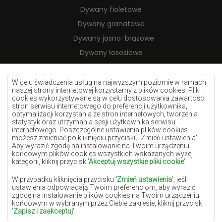
Dywany fioletowe
Dywany granatowe
Dywany jasno-brązowe
Dywany łososiowe
Dywany kremowe
Dywany lilac
W celu świadczenia usług na najwyższym poziomie w ramach
naszej strony internetowej korzystamy z plików cookies. Pliki
Dywany żółte
cookies wykorzystywane są w celu dostosowania zawartości
stron serwisu internetowego do preferencji użytkownika,
Dywany miętowe
optymalizacji korzystania ze stron internetowych, tworzenia
statystyk oraz utrzymania sesji użytkownika serwisu
Dywany niebieskie
internetowego. Poszczególne ustawienia plików cookies
możesz zmieniać po kliknięciu przycisku 'Zmień ustawienia'.
Dywany pomarańczowe
Aby wyrazić zgodę na instalowanie na Twoim urządzeniu
Dywany różowe
końcowym plików cookies wszystkich wskazanych wyżej
kategorii, kliknij przycisk
'Akceptuj wszystkie pliki cookie'
.
Dywany szare
W przypadku kliknięcia przycisku
'Zmień ustawienia'
, jeśli
Dywany terakota
ustawienia odpowiadają Twoim preferencjom, aby wyrazić
zgodę na instalowanie plików cookies na Twoim urządzeniu
Dywany zielone
końcowym w wybranym przez Ciebie zakresie, kliknij przycisk
Dywany złote
'Zapisz i zaakceptuj'
.