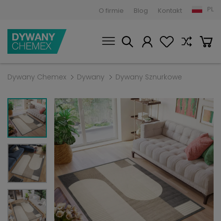
PL
O firmie
Blog
Kontakt
Dywany Chemex
Dywany
Dywany Sznurkowe