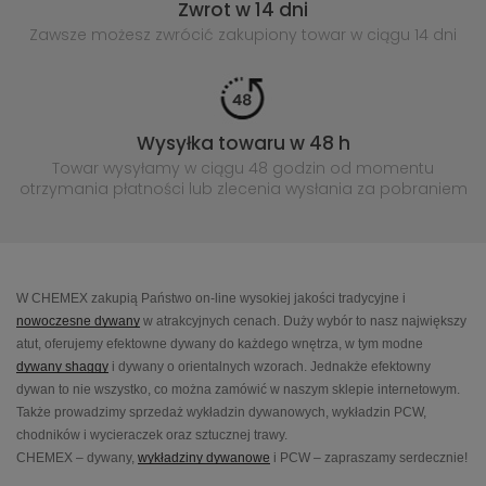
Zwrot w 14 dni
Zawsze możesz zwrócić zakupiony
towar w ciągu 14 dni
Wysyłka towaru w 48 h
Towar wysyłamy w ciągu 48 godzin
od momentu
otrzymania płatności lub
zlecenia wysłania za pobraniem
W CHEMEX zakupią Państwo on-line wysokiej jakości tradycyjne i
nowoczesne dywany
w atrakcyjnych cenach. Duży wybór to nasz największy
atut, oferujemy efektowne dywany do każdego wnętrza, w tym modne
dywany shaggy
i dywany o orientalnych wzorach. Jednakże efektowny
dywan to nie wszystko, co można zamówić w naszym sklepie internetowym.
Także prowadzimy sprzedaż wykładzin dywanowych, wykładzin PCW,
chodników i wycieraczek oraz sztucznej trawy.
CHEMEX – dywany,
wykładziny dywanowe
i PCW – zapraszamy serdecznie!