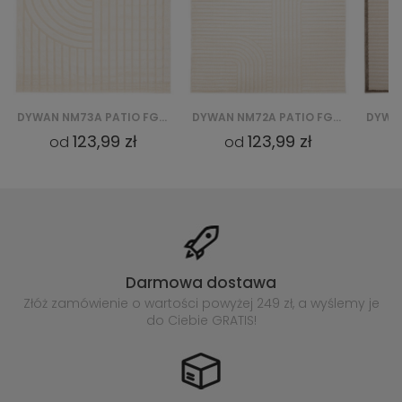
KREMOWY
DYWAN NM72A PATIO FGE - KREMOWY
DYWAN NJ86B PATIO FGE - KREMOWY
123,99 zł
123,99 zł
od
od
Darmowa dostawa
Złóż zamówienie o wartości powyżej
249 zł, a wyślemy je
do Ciebie GRATIS!