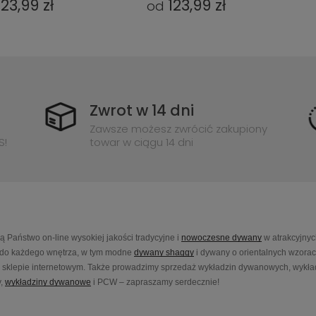
123,99 zł
123,99 zł
od
Zwrot w 14 dni
Zawsze możesz zwrócić zakupiony
S!
towar w ciągu 14 dni
Państwo on-line wysokiej jakości tradycyjne i
nowoczesne dywany
w atrakcyjnyc
do każdego wnętrza, w tym modne
dywany shaggy
i dywany o orientalnych wzora
sklepie internetowym. Także prowadzimy sprzedaż wykładzin dywanowych, wykładz
,
wykładziny dywanowe
i PCW – zapraszamy serdecznie!