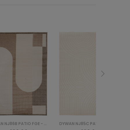
DYWAN NJ85C PATIO FGE - KREMOWY
DYWAN FP39A PATIO FFL - KREMOWY