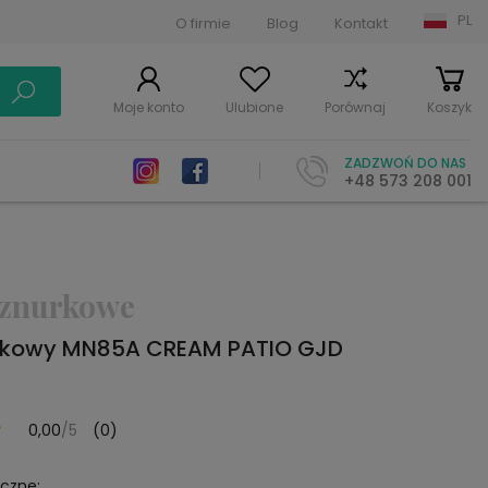
PL
O firmie
Blog
Kontakt
Moje konto
Ulubione
Porównaj
Koszyk
ZADZWOŃ DO NAS
+48 573 208 001
znurkowe
rkowy MN85A CREAM PATIO GJD
0,00
/5
(0)
yczne: