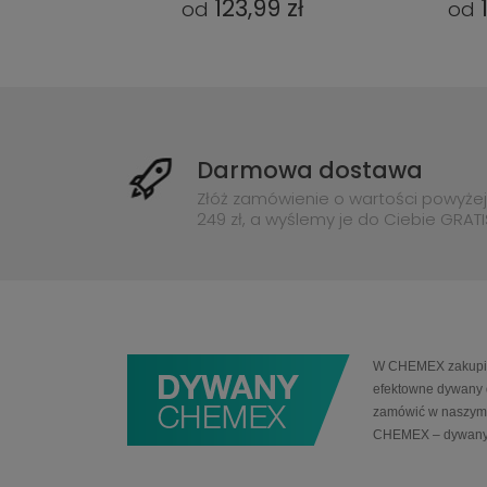
9 zł
123,99 zł
od
od
Darmowa dostawa
Złóż zamówienie o wartości powyżej
249 zł, a wyślemy je do Ciebie GRATI
W CHEMEX zakupią 
efektowne dywany 
zamówić w naszym 
CHEMEX – dywany