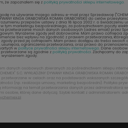
m, że zapoznałem się z
polityką prywatności sklepu internetowego.
odę na używanie mojego adresu e-mail przez Sprzedawcę ("CHEMEX
YWANY KINGA GRABOWSKA ROMAN GRABOWSKI) do celów przesyłania 
ozumieniu przepisów ustawy z dnia 18 lipca 2002 r. o świadczeniu u
, w tym marketingu bezpośredniego, za pośrednictwem poczty elektr
na przetwarzanie moich danych osobowych (adres email) przez S
ngowym. Wyrażenie zgody jest dobrowolne. Mam prawo cofnięcia z
encie bez wpływu na zgodność z prawem przetwarzania, któreg
zgody przed jej cofnięciem. Mam prawo dostępu do treści swoich d
 usunięcia, ograniczenia przetwarzania, oraz prawo do przenoszen
wartych w
polityce prywatności sklepu internetowego
. Dane osobow
 przetwarzane są zgodnie z
polityką prywatności
. Zachęcamy do zap
d wyrażeniem zgody.
rem danych osobowych zbieranych za pośrednictwem sklepu intern
CHEMEX" S.C. WYKŁADZINY DYWANY KINGA GRABOWSKA ROMAN GRABOW
 przetwarzane w celach oraz na podstawach wskazanych szczegó
atności (np. realizacja umowy, marketing bezpośredni). Polityka pry
ą informację na temat przetwarzania danych przez administratora w
mi osobie, której dane dotyczą. Szybki kontakt z administratorem: ad
ychemex.pl