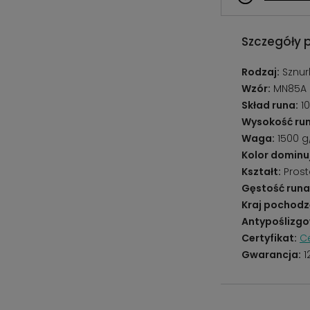
Szczegóły 
Rodzaj:
Sznur
Wzór:
MN85A 
Skład runa:
10
Wysokość run
Waga:
1500 
Kolor dominu
Kształt:
Prost
Gęstość runa
Kraj pochodz
Antypoślizgo
Certyfikat:
Ce
Gwarancja:
1