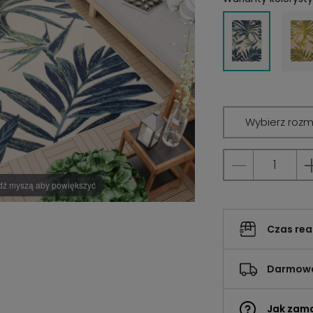
Wybierz rozm
dź myszą aby powiększyć
Czas rea
Darmowa
Jak zam