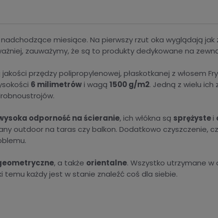
a nadchodzące miesiące. Na pierwszy rzut oka wyglądają ja
uważniej, zauważymy, że są to produkty dedykowane na zewn
jakości przędzy polipropylenowej, płaskotkanej z włosem Fr
wysokości
6 milimetrów
i wagą
1500 g/m2
. Jedną z wielu ich
drobnoustrojów.
wysoka odporność na ścieranie
, ich włókna są
sprężyste
i
y outdoor na taras czy balkon. Dodatkowo czyszczenie, czy
oblemu.
geometryczne
, a także
orientalne
. Wszystko utrzymane w o
ki temu każdy jest w stanie znaleźć coś dla siebie.