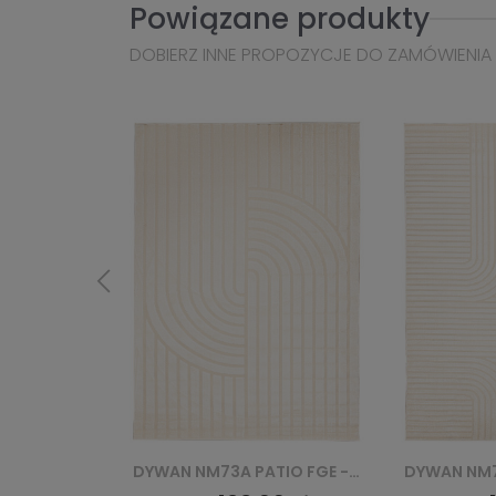
Powiązane produkty
DOBIERZ INNE PROPOZYCJE DO ZAMÓWIENIA
DYWAN NM73A PATIO FGE - KREMOWY
DYWAN NM72A PATIO FGE - KREMOWY