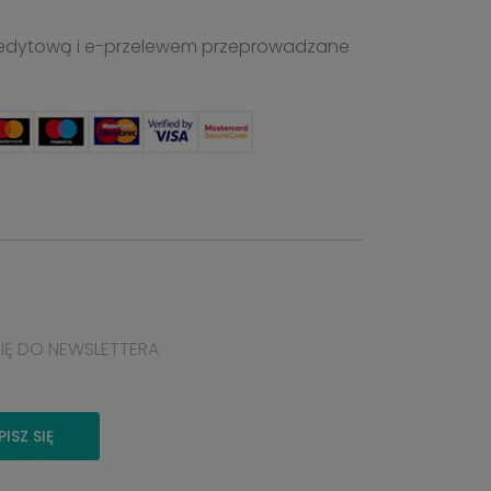
ą kredytową i e-przelewem przeprowadzane
SIĘ DO NEWSLETTERA
PISZ SIĘ