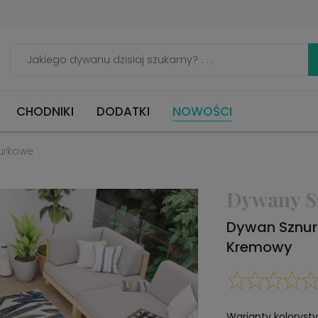
CHODNIKI
DODATKI
NOWOŚCI
urkowe
Dywany S
Dywan Sznu
Kremowy
Warianty koloryst