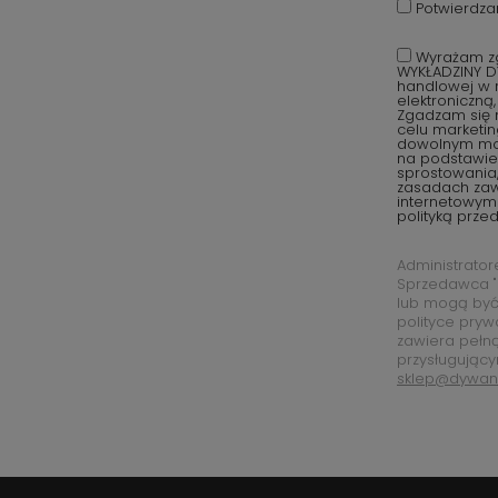
Potwierdza
Wyrażam zg
WYKŁADZINY D
handlowej w r
elektroniczną
Zgadzam się 
celu marketi
dowolnym mom
na podstawie 
sprostowania,
zasadach za
internetowym
polityką prze
Administrato
Sprzedawca "
lub mogą być
polityce pryw
zawiera pełn
przysługujący
sklep@dywan