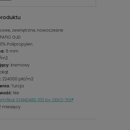
produktu
kowe, zewnętrzne, nowoczesne
PATIO GJD
0% Polipropylen
a:
6 mm
g/m2
jący:
kremowy
okąt
:
224000 pkt/m2
enia:
Turcja
wość:
Nie
rtyfikat STANDARD 100 by OEKO-TEX®
2 miesięcy