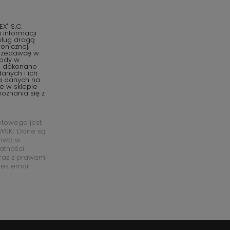
" S.C.
informacji
sług drogą
onicznej.
przedawcę w
gody w
o dokonano
anych i ich
ia danych na
e w sklepie
oznania się z
etowego jest
SKI. Dane są
łowo w
watności
raz z prawami
res email