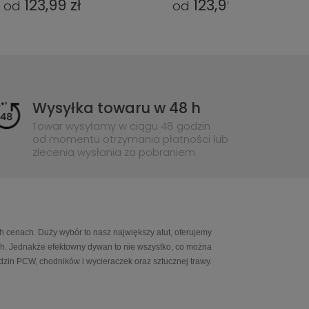
123,99 zł
123,99 zł
od
od
Wysyłka towaru w 48 h
Towar wysyłamy w ciągu 48 godzin
od momentu otrzymania płatności lub
zlecenia wysłania za pobraniem
h cenach. Duży wybór to nasz największy atut, oferujemy
ch. Jednakże efektowny dywan to nie wszystko, co można
in PCW, chodników i wycieraczek oraz sztucznej trawy.