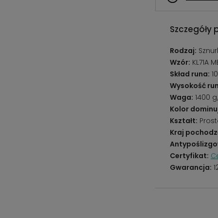
Szczegóły 
Rodzaj:
Sznur
Wzór:
KL71A M
Skład runa:
10
Wysokość run
Waga:
1400 
Kolor dominu
Kształt:
Prost
Kraj pochodz
Antypoślizgo
Certyfikat:
Ce
Gwarancja:
1