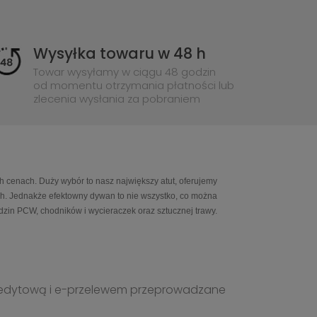
Wysyłka towaru w 48 h
Towar wysyłamy w ciągu 48 godzin
od momentu otrzymania płatności lub
zlecenia wysłania za pobraniem
h cenach. Duży wybór to nasz największy atut, oferujemy
ch. Jednakże efektowny dywan to nie wszystko, co można
in PCW, chodników i wycieraczek oraz sztucznej trawy.
ą kredytową i e-przelewem przeprowadzane