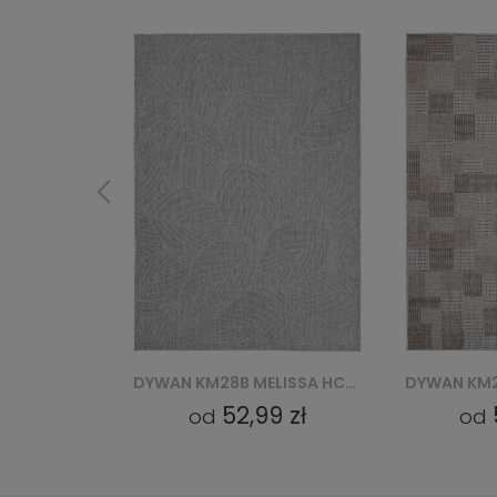
DYWAN KM28B MELISSA HCV - SZARY
DYWAN KM27A MELISSA MAA - SZARY
9 zł
52,99 zł
od
od