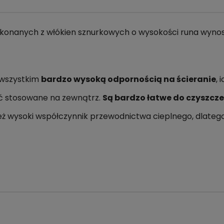
konanych z włókien sznurkowych o wysokości runa wyno
 wszystkim
bardzo wysoką odpornością na ścieranie
, 
yć stosowane na zewnątrz.
Są bardzo łatwe do czyszcz
eż wysoki współczynnik przewodnictwa cieplnego, dlate