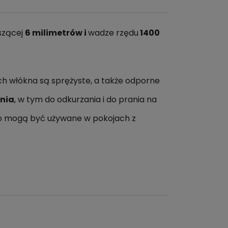
szącej
6 milimetrów i
wadze rzędu
1400
ich włókna są sprężyste, a także odporne
enia
, w tym do odkurzania i do prania na
go mogą być używane w pokojach z