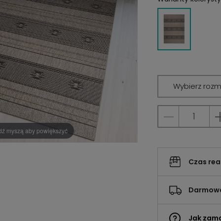
Wybierz rozm
dź myszą aby powiększyć
Czas rea
Darmowa
Jak zam