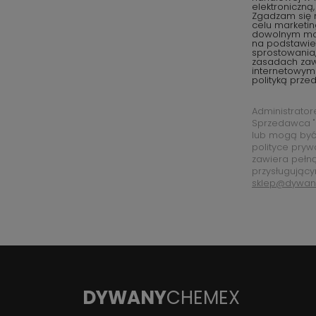
elektroniczną
Zgadzam się 
celu marketi
dowolnym mom
na podstawie 
sprostowania,
zasadach za
internetowym
polityką prze
Administrato
Sprzedawca "
lub mogą być
polityce pryw
zawiera pełn
przysługujący
sklep@dywan
DYWANY
CHEMEX