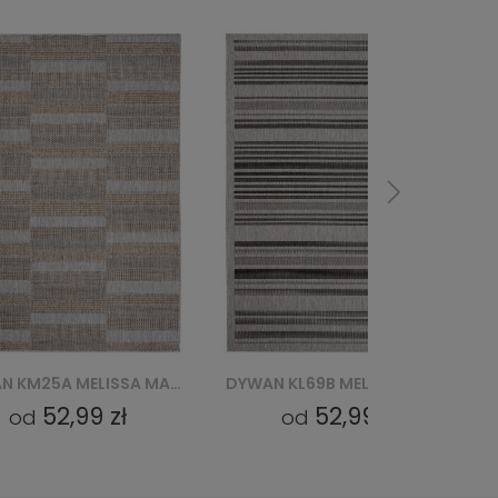
DYWAN KL69B MELISSA MAA - SZARY
DYWAN KL69A MELISSA MAA - BRĄZOWY
52,99 zł
52,99 zł
od
od