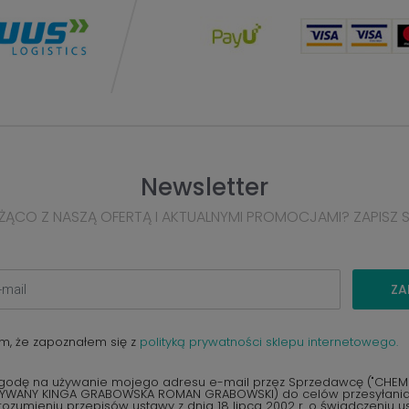
Newsletter
ŻĄCO Z NASZĄ OFERTĄ I AKTUALNYMI PROMOCJAMI? ZAPISZ 
ZA
m, że zapoznałem się z
polityką prywatności sklepu internetowego.
odę na używanie mojego adresu e-mail przez Sprzedawcę ("CHEMEX
YWANY KINGA GRABOWSKA ROMAN GRABOWSKI) do celów przesyłania 
ozumieniu przepisów ustawy z dnia 18 lipca 2002 r. o świadczeniu u