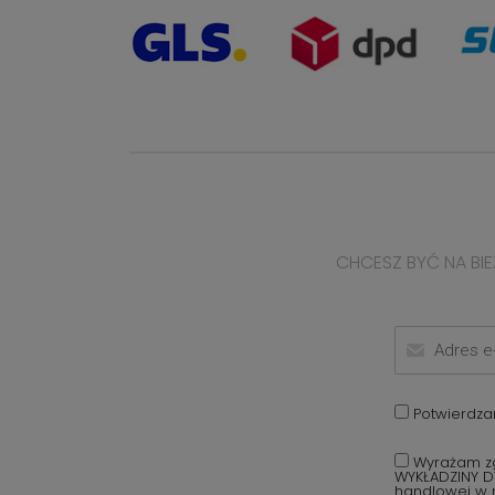
CHCESZ BYĆ NA BIE
Potwierdza
Wyrażam zg
WYKŁADZINY D
handlowej w r