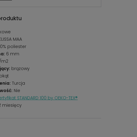
produktu
kowe
ELISSA MAA
0% poliester
a:
6 mm
g/m2
jący:
brązowy
okąt
enia:
Turcja
wość:
Nie
rtyfikat STANDARD 100 by OEKO-TEX®
2 miesięcy