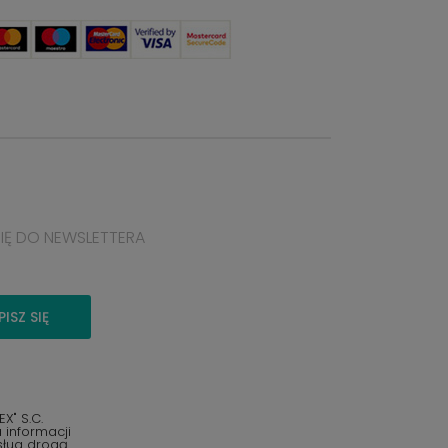
SIĘ DO NEWSLETTERA
PISZ SIĘ
" S.C.
informacji
sług drogą