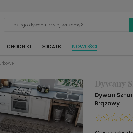
CHODNIKI
DODATKI
NOWOŚCI
urkowe
Dywany S
Dywan Sznur
Brązowy
Warianty koloryst