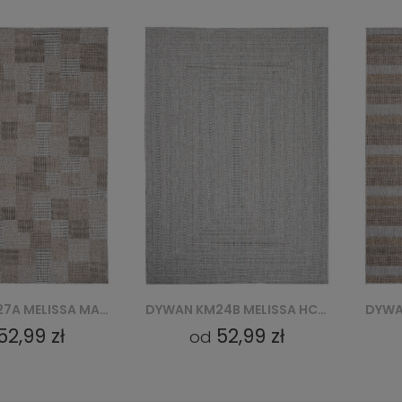
DYWAN KM24B MELISSA HCV - SZARY
DYWAN KM25A MELISSA MAA - SZARY
52,99 zł
52,99 zł
od