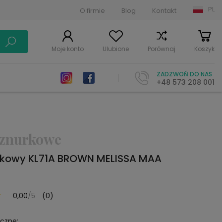
PL
O firmie
Blog
Kontakt
Moje konto
Ulubione
Porównaj
Koszyk
ZADZWOŃ DO NAS
+48 573 208 001
znurkowe
kowy KL71A BROWN MELISSA MAA
0,00
/5
(0)
yczne: