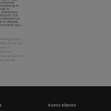
onicznej.
przedawcę w
gody w
o dokonano
anych i ich
ia danych na
e w sklepie
oznania się z
etowego jest
SKI. Dane są
łowo w
watności
raz z prawami
res email
e
Konto Klienta