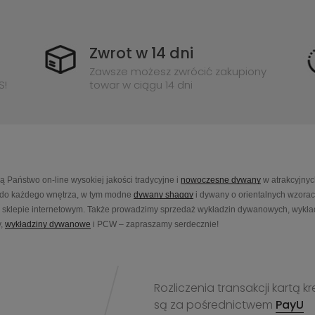
Zwrot w 14 dni
Zawsze możesz zwrócić zakupiony
S!
towar w ciągu 14 dni
Państwo on-line wysokiej jakości tradycyjne i
nowoczesne dywany
w atrakcyjnyc
do każdego wnętrza, w tym modne
dywany shaggy
i dywany o orientalnych wzora
sklepie internetowym. Także prowadzimy sprzedaż wykładzin dywanowych, wykładz
,
wykładziny dywanowe
i PCW – zapraszamy serdecznie!
Rozliczenia transakcji kart
są za pośrednictwem
PayU