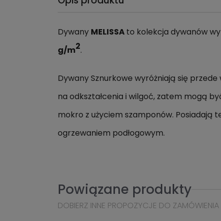
Opis produktu
Dywany
MELISSA
to kolekcja dywanów wy
2
g/m
.
Dywany Sznurkowe wyróżniają się przede
na odkształcenia i wilgoć, zatem mogą b
mokro z użyciem szamponów. Posiadają t
ogrzewaniem podłogowym.
Powiązane produkty
DOBIERZ INNE PROPOZYCJE DO ZAMÓWIENIA