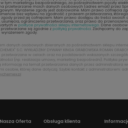
, w tym marketingu bezpośredniego, za pośrednictwem poczty elektr
na przetwarzanie moich danych osobowych (adres email) przez S
ngowym. Wyrażenie zgody jest dobrowolne. Mam prawo cofnięcia z
encie bez wpływu na zgodność z prawem przetwarzania, któreg
zgody przed jej cofnięciem. Mam prawo dostępu do treści swoich d
 usunięcia, ograniczenia przetwarzania, oraz prawo do przenoszen
wartych w
polityce prywatności sklepu internetowego
. Dane osobow
 przetwarzane są zgodnie z
polityką prywatności
. Zachęcamy do zap
d wyrażeniem zgody.
rem danych osobowych zbieranych za pośrednictwem sklepu intern
CHEMEX" S.C. WYKŁADZINY DYWANY KINGA GRABOWSKA ROMAN GRABOW
 przetwarzane w celach oraz na podstawach wskazanych szczegó
atności (np. realizacja umowy, marketing bezpośredni). Polityka pry
ą informację na temat przetwarzania danych przez administratora w
mi osobie, której dane dotyczą. Szybki kontakt z administratorem: ad
ychemex.pl
Nasza Oferta
Obsługa klienta
Informacj