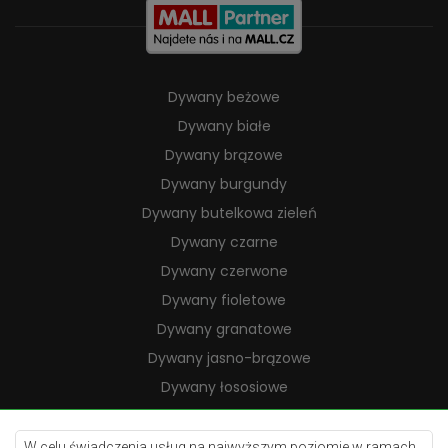
Dywany beżowe
Dywany białe
Dywany brązowe
Dywany burgundy
Dywany butelkowa zieleń
Dywany czarne
Dywany czerwone
Dywany fioletowe
Dywany granatowe
Dywany jasno-brązowe
Dywany łososiowe
Dywany kremowe
Dywany lilac
W celu świadczenia usług na najwyższym poziomie w ramach