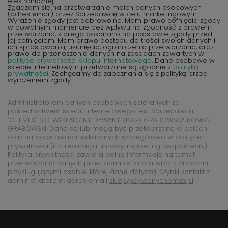
elektronicznej.
Zgadzam się na przetwarzanie moich danych osobowych
(adres email) przez Sprzedawcę w celu marketingowym.
Wyrażenie zgody jest dobrowolne. Mam prawo cofnięcia zgody
w dowolnym momencie bez wpływu na zgodność z prawem
przetwarzania, którego dokonano na podstawie zgody przed
jej cofnięciem. Mam prawo dostępu do treści swoich danych i
ich sprostowania, usunięcia, ograniczenia przetwarzania, oraz
prawo do przenoszenia danych na zasadach zawartych w
polityce prywatności sklepu internetowego
. Dane osobowe w
sklepie internetowym przetwarzane są zgodnie z
polityką
prywatności
. Zachęcamy do zapoznania się z polityką przed
wyrażeniem zgody.
Administratorem danych osobowych zbieranych za
pośrednictwem sklepu internetowego jest Sprzedawca
"CHEMEX" S.C. WYKŁADZINY DYWANY KINGA GRABOWSKA ROMAN
GRABOWSKI. Dane są lub mogą być przetwarzane w celach
oraz na podstawach wskazanych szczegółowo w polityce
prywatności (np. realizacja umowy, marketing bezpośredni).
Polityka prywatności zawiera pełną informację na temat
przetwarzania danych przez administratora wraz z prawami
przysługującymi osobie, której dane dotyczą. Szybki kontakt z
administratorem: adres email
sklep@dywanychemex.pl