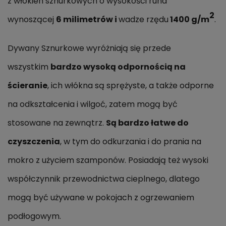
z włókien sznurkowych o wysokości runa
2
wynoszącej
6 milimetrów i
wadze rzędu
1400 g/m
.
Dywany Sznurkowe wyróżniają się przede
wszystkim
bardzo wysoką odpornością na
ścieranie
, ich włókna są sprężyste, a także odporne
na odkształcenia i wilgoć, zatem mogą być
stosowane na zewnątrz.
Są bardzo łatwe do
czyszczenia
, w tym do odkurzania i do prania na
mokro z użyciem szamponów. Posiadają też wysoki
współczynnik przewodnictwa cieplnego, dlatego
mogą być używane w pokojach z ogrzewaniem
podłogowym.