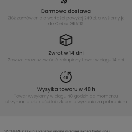
Darmowa dostawa
Złóż zamówienie o wartości powyżej
249 zł, a wyślemy je
do Ciebie GRATIS!
Zwrot w 14 dni
Zawsze możesz zwrócić zakupiony
towar w ciągu 14 dni
Wysyłka towaru w 48 h
Towar wysyłamy w ciągu 48 godzin
od momentu
otrzymania płatności lub
zlecenia wysłania za pobraniem
W CHEMEX zakupią Państwo on-line wysokiej jakości tradycyjne i