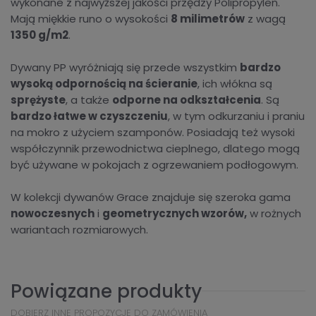
wykonane z najwyższej jakości przędzy Polipropylen.
Mają miękkie runo o wysokości
8 milimetrów
z wagą
1350 g/m2
.
Dywany PP wyróżniają się przede wszystkim
bardzo
wysoką odpornością na ścieranie
, ich włókna są
sprężyste
, a także
odporne na odkształcenia
. Są
bardzo łatwe w czyszczeniu
, w tym odkurzaniu i praniu
na mokro z użyciem szamponów. Posiadają też wysoki
współczynnik przewodnictwa cieplnego, dlatego mogą
być używane w pokojach z ogrzewaniem podłogowym.
W kolekcji dywanów Grace znajduje się szeroka gama
nowoczesnych
i
geometrycznych wzorów,
w rożnych
wariantach rozmiarowych.
Powiązane produkty
DOBIERZ INNE PROPOZYCJE DO ZAMÓWIENIA