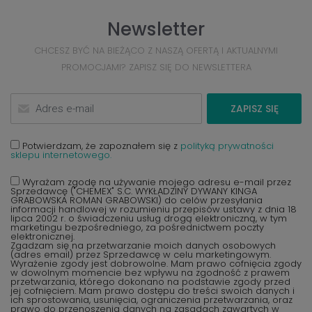
Newsletter
CHCESZ BYĆ NA BIEŻĄCO Z NASZĄ OFERTĄ I AKTUALNYMI
PROMOCJAMI? ZAPISZ SIĘ DO NEWSLETTERA
ZAPISZ SIĘ
Potwierdzam, że zapoznałem się z
polityką prywatności
sklepu internetowego.
Wyrażam zgodę na używanie mojego adresu e-mail przez
Sprzedawcę ("CHEMEX" S.C. WYKŁADZINY DYWANY KINGA
GRABOWSKA ROMAN GRABOWSKI) do celów przesyłania
informacji handlowej w rozumieniu przepisów ustawy z dnia 18
lipca 2002 r. o świadczeniu usług drogą elektroniczną, w tym
marketingu bezpośredniego, za pośrednictwem poczty
elektronicznej.
Zgadzam się na przetwarzanie moich danych osobowych
(adres email) przez Sprzedawcę w celu marketingowym.
Wyrażenie zgody jest dobrowolne. Mam prawo cofnięcia zgody
w dowolnym momencie bez wpływu na zgodność z prawem
przetwarzania, którego dokonano na podstawie zgody przed
jej cofnięciem. Mam prawo dostępu do treści swoich danych i
ich sprostowania, usunięcia, ograniczenia przetwarzania, oraz
prawo do przenoszenia danych na zasadach zawartych w