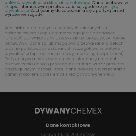
polityce prywatności sklepu internetowego
. Dane osobowe w
sklepie internetowym przetwarzane są zgodnie z
polityką
prywatności
. Zachęcamy do zapoznania się z polityką przed
wyrażeniem zgody.
Administratorem danych osobowych zbieranych za
pośrednictwem sklepu internetowego jest Sprzedawca
"CHEMEX" S.C. WYKŁADZINY DYWANY KINGA GRABOWSKA ROMAN
GRABOWSKI. Dane są lub mogą być przetwarzane w celach
oraz na podstawach wskazanych szczegółowo w polityce
prywatności (np. realizacja umowy, marketing bezpośredni).
Polityka prywatności zawiera pełną informację na temat
przetwarzania danych przez administratora wraz z prawami
przysługującymi osobie, której dane dotyczą. Szybki kontakt z
administratorem: adres email
sklep@dywanychemex.pl
DYWANY
CHEMEX
Dane kontaktowe
Lipowa 13, 26-200 Końskie