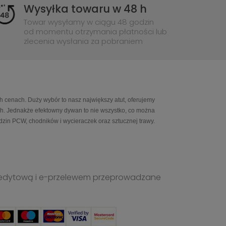
Wysyłka towaru w 48 h
Towar wysyłamy w ciągu 48 godzin
od momentu otrzymania płatności lub
zlecenia wysłania za pobraniem
h cenach. Duży wybór to nasz największy atut, oferujemy
ch. Jednakże efektowny dywan to nie wszystko, co można
in PCW, chodników i wycieraczek oraz sztucznej trawy.
ą kredytową i e-przelewem przeprowadzane