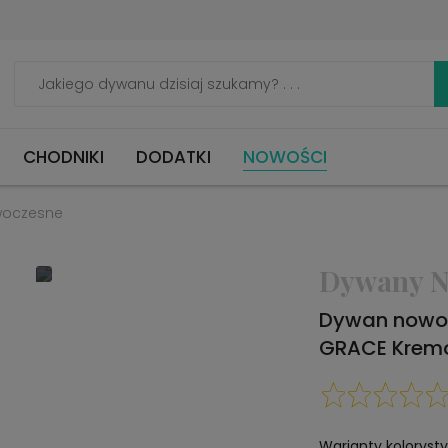
CHODNIKI
DODATKI
NOWOŚCI
woczesne
Dywany N
Dywan nowoc
GRACE Krem
Warianty koloryst