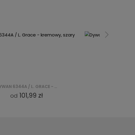
DYWAN 6344A / L. GRACE - KREMOWY, SZARY
101,99 zł
101,99 z
od
od