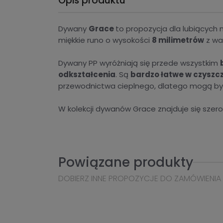
Opis produktu
Dywany
Grace
to propozycja dla lubiących 
miękkie runo o wysokości
8 milimetrów
z w
Dywany PP wyróżniają się przede wszystkim
odkształcenia
. Są
bardzo łatwe w czyszc
przewodnictwa cieplnego, dlatego mogą b
W kolekcji dywanów Grace znajduje się sze
Powiązane produkty
DOBIERZ INNE PROPOZYCJE DO ZAMÓWIENIA