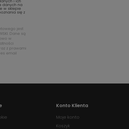
anych i ich
ia danych na
e w sklepie
oznania się z
etowego jest
SKI. Dane są
łowo w
watności
raz z prawami
res email
e
Konto Klienta
okie
Moje konto
Koszyk