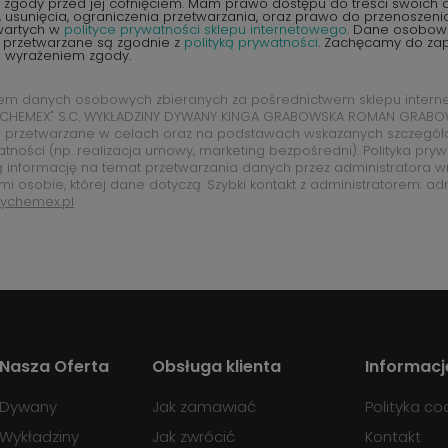
zgody przed jej cofnięciem. Mam prawo dostępu do treści swoich d
 usunięcia, ograniczenia przetwarzania, oraz prawo do przenoszen
wartych w
polityce prywatności sklepu internetowego
. Dane osobow
 przetwarzane są zgodnie z
polityką prywatności
. Zachęcamy do zap
d wyrażeniem zgody.
rem danych osobowych zbieranych za pośrednictwem sklepu intern
CHEMEX" S.C. WYKŁADZINY DYWANY KINGA GRABOWSKA ROMAN GRABOW
 przetwarzane w celach oraz na podstawach wskazanych szczegó
atności (np. realizacja umowy, marketing bezpośredni). Polityka pry
ą informację na temat przetwarzania danych przez administratora w
mi osobie, której dane dotyczą. Szybki kontakt z administratorem: ad
ychemex.pl
Nasza Oferta
Obsługa klienta
Informacj
Dywany
Jak zamawiać
Polityka co
Wykładziny
Jak zwrócić
Kontakt