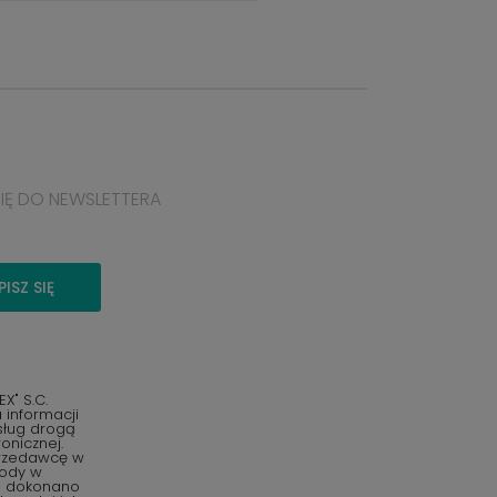
SIĘ DO NEWSLETTERA
PISZ SIĘ
" S.C.
informacji
sług drogą
onicznej.
przedawcę w
gody w
o dokonano