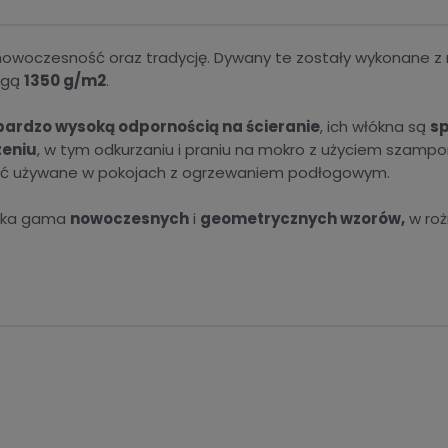
nowoczesność oraz tradycję. Dywany te zostały wykonane z na
agą
1350 g/m2
.
bardzo wysoką odpornością na ścieranie
, ich włókna są
sp
zeniu
, w tym odkurzaniu i praniu na mokro z użyciem szampo
yć używane w pokojach z ogrzewaniem podłogowym.
roka gama
nowoczesnych
i
geometrycznych wzorów,
w roż