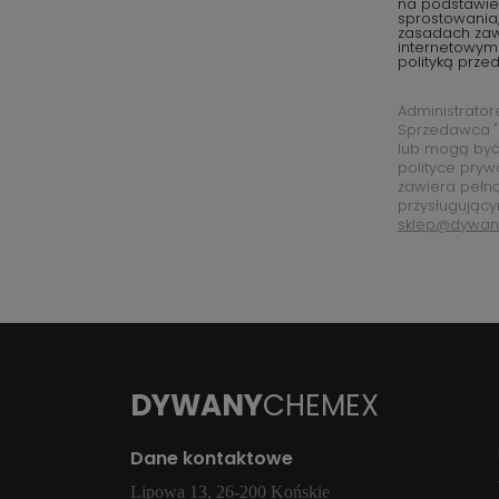
na podstawie 
sprostowania,
zasadach za
internetowym
polityką prze
Administrato
Sprzedawca "
lub mogą być
polityce pryw
zawiera pełn
przysługujący
sklep@dywan
DYWANY
CHEMEX
Dane kontaktowe
Lipowa 13, 26-200 Końskie