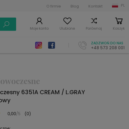
PL
O firmie
Blog
Kontakt
Moje konto
Ulubione
Porównaj
Koszyk
ZADZWOŃ DO NAS
+48 573 208 001
owoczesne
zesny 6351A CREAM / L.GRAY
owy
0,00
/5
(0)
yczne: