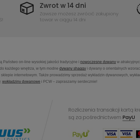
Zwrot w 14 dni
Zawsze możesz zwrócić zakupiony
S!
towar w ciągu 14 dni
Państwo on-line wysokiej jakości tradycyjne i
nowoczesne dywany
w atrakcyjnyc
do każdego wnętrza, w tym modne
dywany shaggy
i dywany o orientalnych wzora
sklepie internetowym. Także prowadzimy sprzedaż wykładzin dywanowych, wykładz
,
wykładziny dywanowe
i PCW – zapraszamy serdecznie!
Rozliczenia transakcji kart
są za pośrednictwem
PayU