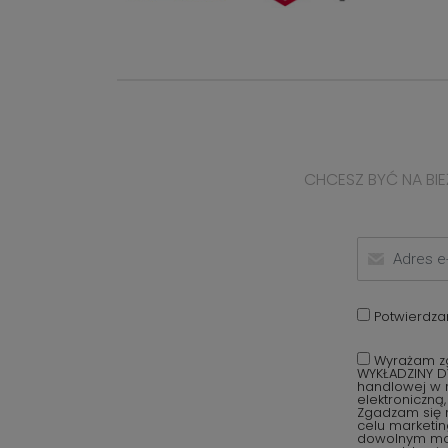
CHCESZ BYĆ NA BIE
Potwierdza
Wyrażam zg
WYKŁADZINY D
handlowej w r
elektroniczną
Zgadzam się 
celu marketi
dowolnym mom