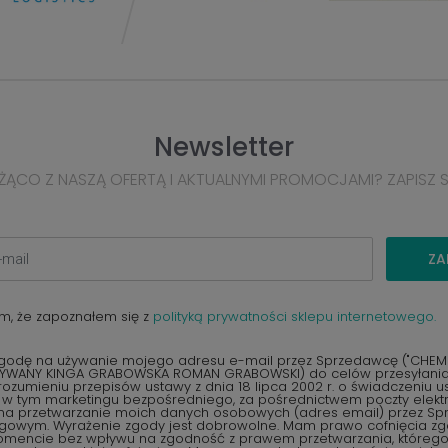
Newsletter
ŻĄCO Z NASZĄ OFERTĄ I AKTUALNYMI PROMOCJAMI? ZAPISZ 
ZA
m, że zapoznałem się z
polityką prywatności sklepu internetowego.
odę na używanie mojego adresu e-mail przez Sprzedawcę ("CHEMEX
YWANY KINGA GRABOWSKA ROMAN GRABOWSKI) do celów przesyłania 
ozumieniu przepisów ustawy z dnia 18 lipca 2002 r. o świadczeniu u
, w tym marketingu bezpośredniego, za pośrednictwem poczty elektr
na przetwarzanie moich danych osobowych (adres email) przez S
ngowym. Wyrażenie zgody jest dobrowolne. Mam prawo cofnięcia z
encie bez wpływu na zgodność z prawem przetwarzania, któreg