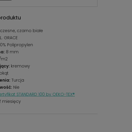
produktu
zesne, czarno białe
 L. GRACE
0% Polipropylen
a:
8 mm
g/m2
jący:
kremowy
okąt
enia:
Turcja
wość:
Nie
rtyfikat STANDARD 100 by OEKO-TEX®
2 miesięcy