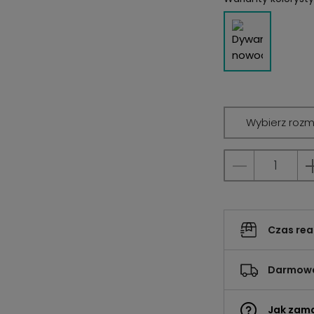
Wybierz rozm
Czas rea
Darmowa
Jak zam