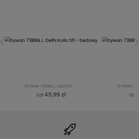
DYWAN 7388A GUMUS DELHI KOŁO SFI
45,99 zł
45,
od
od