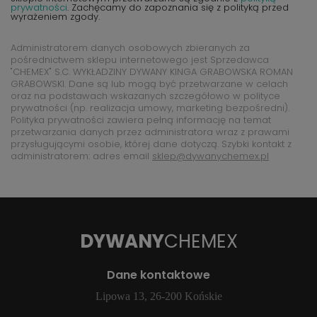
prywatności
. Zachęcamy do zapoznania się z polityką przed
wyrażeniem zgody.
Administratorem danych osobowych zbieranych za
pośrednictwem sklepu internetowego jest Sprzedawca
"CHEMEX" S.C. WYKŁADZINY DYWANY KINGA GRABOWSKA ROMAN
GRABOWSKI. Dane są lub mogą być przetwarzane w celach
oraz na podstawach wskazanych szczegółowo w polityce
prywatności (np. realizacja umowy, marketing bezpośredni).
Polityka prywatności zawiera pełną informację na temat
przetwarzania danych przez administratora wraz z prawami
przysługującymi osobie, której dane dotyczą. Szybki kontakt z
administratorem: adres email
sklep@dywanychemex.pl
DYWANY
CHEMEX
Dane kontaktowe
Lipowa 13, 26-200 Końskie