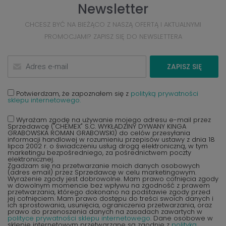
Newsletter
CHCESZ BYĆ NA BIEŻĄCO Z NASZĄ OFERTĄ I AKTUALNYMI
PROMOCJAMI? ZAPISZ SIĘ DO NEWSLETTERA
ZAPISZ SIĘ
Potwierdzam, że zapoznałem się z
polityką prywatności
sklepu internetowego.
Wyrażam zgodę na używanie mojego adresu e-mail przez
Sprzedawcę ("CHEMEX" S.C. WYKŁADZINY DYWANY KINGA
GRABOWSKA ROMAN GRABOWSKI) do celów przesyłania
informacji handlowej w rozumieniu przepisów ustawy z dnia 18
lipca 2002 r. o świadczeniu usług drogą elektroniczną, w tym
marketingu bezpośredniego, za pośrednictwem poczty
elektronicznej.
Zgadzam się na przetwarzanie moich danych osobowych
(adres email) przez Sprzedawcę w celu marketingowym.
Wyrażenie zgody jest dobrowolne. Mam prawo cofnięcia zgody
w dowolnym momencie bez wpływu na zgodność z prawem
przetwarzania, którego dokonano na podstawie zgody przed
jej cofnięciem. Mam prawo dostępu do treści swoich danych i
ich sprostowania, usunięcia, ograniczenia przetwarzania, oraz
prawo do przenoszenia danych na zasadach zawartych w
polityce prywatności sklepu internetowego
. Dane osobowe w
sklepie internetowym przetwarzane są zgodnie z
polityką