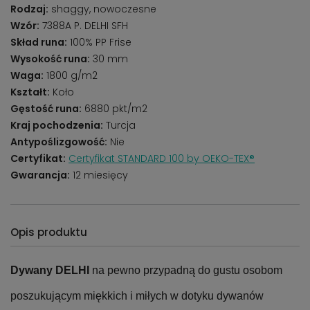
Rodzaj:
shaggy, nowoczesne
Wzór:
7388A P. DELHI SFH
Skład runa:
100% PP Frise
Wysokość runa:
30 mm
Waga:
1800 g/m2
Kształt:
Koło
Gęstość runa:
6880 pkt/m2
Kraj pochodzenia:
Turcja
Antypoślizgowość:
Nie
Certyfikat:
Certyfikat STANDARD 100 by OEKO-TEX®
Gwarancja:
12 miesięcy
Opis produktu
Dywany DELHI
na pewno przypadną do gustu osobom
poszukującym miękkich i miłych w dotyku dywanów