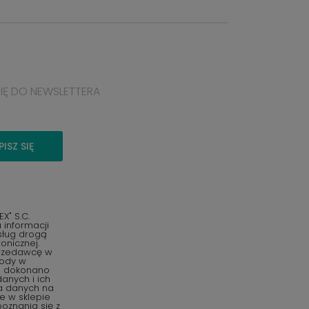
SIĘ DO NEWSLETTERA
PISZ SIĘ
" S.C.
informacji
sług drogą
onicznej.
przedawcę w
gody w
o dokonano
anych i ich
ia danych na
e w sklepie
oznania się z