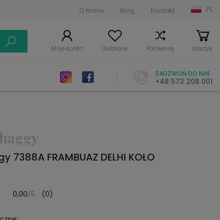
PL
O firmie
Blog
Kontakt
Moje konto
Ulubione
Porównaj
Koszyk
ZADZWOŃ DO NAS
+48 573 208 001
haggy
y 7388A FRAMBUAZ DELHI KOŁO
0,00
/5
(0)
yczne: