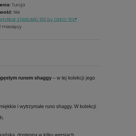
enia:
Turcja
wość:
Nie
rtyfikat STANDARD 100 by OEKO-TEX®
2 miesięcy
gęstym runem shaggy
– w tej kolekcji jego
miękkie i wytrzymałe runo shaggy. W kolekcji
h.
ańska, dostępna w kilku wersjach