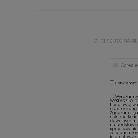
CHCESZ BYĆ NA BIE
Potwierdza
Wyrażam zg
WYKŁADZINY D
handlowej w r
elektroniczną
Zgadzam się 
celu marketi
dowolnym mom
na podstawie 
sprostowania,
zasadach za
internetowym