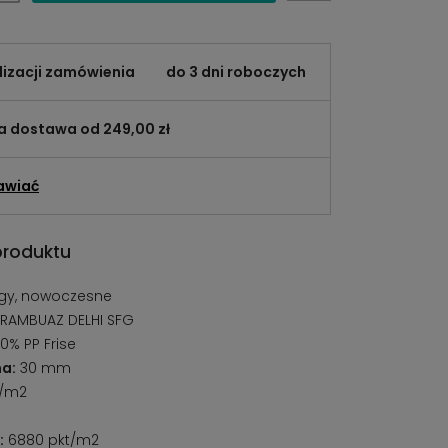
lizacji zamówienia
do 3 dni roboczych
 dostawa od 249,00 zł
awiać
produktu
y, nowoczesne
RAMBUAZ DELHI SFG
0% PP Frise
a:
30 mm
g/m2
:
6880 pkt/m2