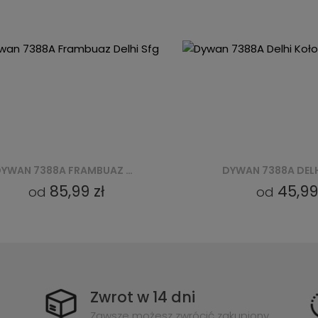
DYWAN 7388A DELHI KOŁO SFH - GRANATOWY
45,99 zł
4
od
od
Zwrot w 14 dni
Zawsze możesz zwrócić zakupiony