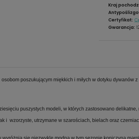
Kraj pochodz
Antypoślizgo
Certyfikat:
Ce
Gwarancja:
1
 osobom poszukującym miękkich i miłych w dotyku dywanów z
dziesięciu puszystych modeli, w których zastosowano delikatne, 
k i wzorzyste, utrzymane w szarościach, bielach oraz czerniac
yróżnia się niezwykle modna w tym sezonie koniczyna marok