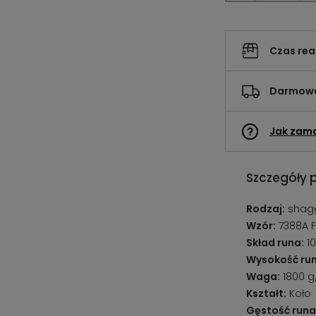
Czas rea
Darmowa
Jak zam
Szczegóły 
Rodzaj:
shagg
Wzór:
7388A F
Skład runa:
10
Wysokość run
Waga:
1800 
Kształt:
Koło
Gęstość runa