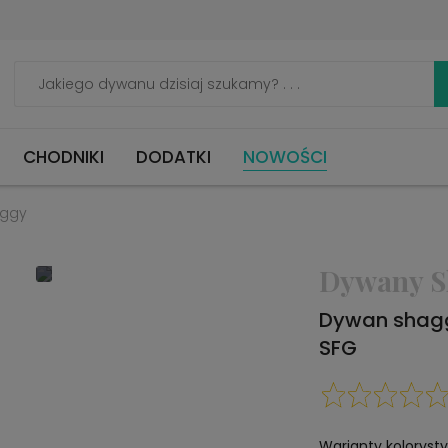
CHODNIKI
DODATKI
NOWOŚCI
aggy
Dywany S
Dywan shagg
SFG
Warianty koloryst