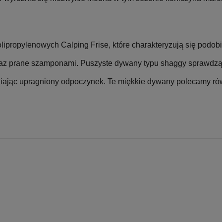
propylenowych Calping Frise, które charakteryzują się podobi
az prane szamponami. Puszyste dywany typu shaggy sprawdzą si
niając upragniony odpoczynek. Te miękkie dywany polecamy ró