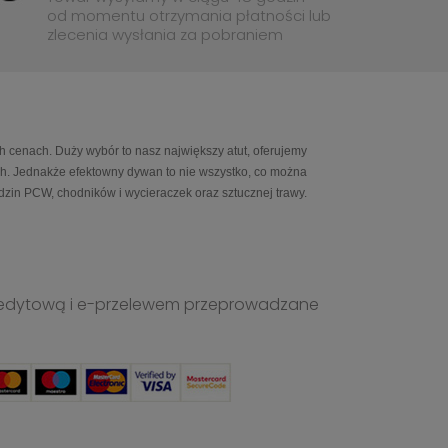
od momentu otrzymania płatności lub
zlecenia wysłania za pobraniem
h cenach. Duży wybór to nasz największy atut, oferujemy
ch. Jednakże efektowny dywan to nie wszystko, co można
in PCW, chodników i wycieraczek oraz sztucznej trawy.
ą kredytową i e-przelewem przeprowadzane