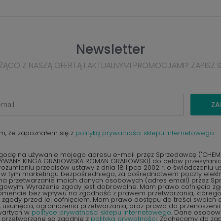
Newsletter
ŻĄCO Z NASZĄ OFERTĄ I AKTUALNYMI PROMOCJAMI? ZAPISZ 
ZA
m, że zapoznałem się z
polityką prywatności sklepu internetowego.
odę na używanie mojego adresu e-mail przez Sprzedawcę ("CHEMEX
YWANY KINGA GRABOWSKA ROMAN GRABOWSKI) do celów przesyłania 
ozumieniu przepisów ustawy z dnia 18 lipca 2002 r. o świadczeniu u
, w tym marketingu bezpośredniego, za pośrednictwem poczty elektr
na przetwarzanie moich danych osobowych (adres email) przez S
ngowym. Wyrażenie zgody jest dobrowolne. Mam prawo cofnięcia z
encie bez wpływu na zgodność z prawem przetwarzania, któreg
zgody przed jej cofnięciem. Mam prawo dostępu do treści swoich d
 usunięcia, ograniczenia przetwarzania, oraz prawo do przenoszen
wartych w
polityce prywatności sklepu internetowego
. Dane osobow
 przetwarzane są zgodnie z
polityką prywatności
. Zachęcamy do zap