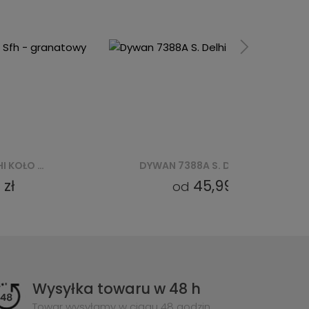
DYWAN 7388A S. DELHI KOŁO SFM - BIAŁY
DYWAN 7388A L. DELHI KOŁO SFI - BEŻOWY
5,99 zł
45,99 zł
od
Wysyłka towaru w 48 h
Towar wysyłamy w ciągu 48 godzin