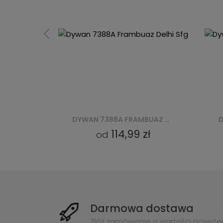
DYWAN 7388A FRAMBUAZ DELHI SFG
DYWAN 7388A FRAMBUAZ DELHI SFG
ł
85,99 zł
od
Darmowa dostawa
Złóż zamówienie o wartości powyżej