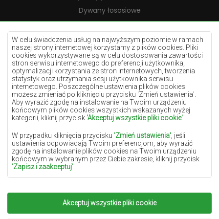
Dywany łososiowe
Dywany kremowe
Dywany lilac
W celu świadczenia usług na najwyższym poziomie w ramach
naszej strony internetowej korzystamy z plików cookies. Pliki
Dywany żółte
cookies wykorzystywane są w celu dostosowania zawartości
stron serwisu internetowego do preferencji użytkownika,
Dywany miętowe
optymalizacji korzystania ze stron internetowych, tworzenia
statystyk oraz utrzymania sesji użytkownika serwisu
Dywany niebieskie
internetowego. Poszczególne ustawienia plików cookies
możesz zmieniać po kliknięciu przycisku 'Zmień ustawienia'.
Dywany pomarańczowe
Aby wyrazić zgodę na instalowanie na Twoim urządzeniu
Dywany różowe
końcowym plików cookies wszystkich wskazanych wyżej
kategorii, kliknij przycisk
'Akceptuj wszystkie pliki cookie'
.
Dywany szare
W przypadku kliknięcia przycisku
'Zmień ustawienia'
, jeśli
Dywany terakota
ustawienia odpowiadają Twoim preferencjom, aby wyrazić
zgodę na instalowanie plików cookies na Twoim urządzeniu
Dywany zielone
końcowym w wybranym przez Ciebie zakresie, kliknij przycisk
Dywany złote
'Zapisz i zaakceptuj'
.
W zakresie, w jakim pliki cookies będą zawierać Twoje dane
osobowe, podstawą ich przetwarzania jest uzasadniony interes
administratora danych osobowych (DYWANYCHEMEX) lub
Akceptuj wszystkie pliki cookie
Copyright 2022
Dywany Chemex.
Wszelkie prawa
podmiotów trzecich w postaci zapewnienia wysokiej jakości
usług świadczonych w ramach naszej strony internetowej oraz
zastrzeżone.