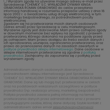
Wyrażam zgodę na używanie mojego adresu e-mail przez
Sprzedawcę ("CHEMEX" S.C. WYKŁADZINY DYWANY KINGA
GRABOWSKA ROMAN GRABOWSKI) do celów przesyłania
informacji handlowej w rozumieniu przepisów ustawy z dnia 18
lipca 2002 r. o świadczeniu usług drogą elektroniczną, w tym
marketingu bezpośredniego, za pośrednictwem poczty
elektronicznej.
Zgadzam się na przetwarzanie moich danych osobowych
(adres email) przez Sprzedawcę w celu marketingowym.
Wyrażenie zgody jest dobrowolne. Mam prawo cofnięcia zgody
w dowolnym momencie bez wpływu na zgodność z prawem
przetwarzania, którego dokonano na podstawie zgody przed
jej cofnięciem. Mam prawo dostępu do treści swoich danych i
ich sprostowania, usunięcia, ograniczenia przetwarzania, oraz
prawo do przenoszenia danych na zasadach zawartych w
polityce prywatności sklepu internetowego
. Dane osobowe w
sklepie internetowym przetwarzane są zgodnie z
polityką
prywatności
. Zachęcamy do zapoznania się z polityką przed
wyrażeniem zgody.
Administratorem danych osobowych zbieranych za
pośrednictwem sklepu internetowego jest Sprzedawca
"CHEMEX" S.C. WYKŁADZINY DYWANY KINGA GRABOWSKA ROMAN
GRABOWSKI. Dane są lub mogą być przetwarzane w celach
oraz na podstawach wskazanych szczegółowo w polityce
prywatności (np. realizacja umowy, marketing bezpośredni).
Polityka prywatności zawiera pełną informację na temat
przetwarzania danych przez administratora wraz z prawami
przysługującymi osobie, której dane dotyczą. Szybki kontakt z
administratorem: adres email
sklep@dywanychemex.pl