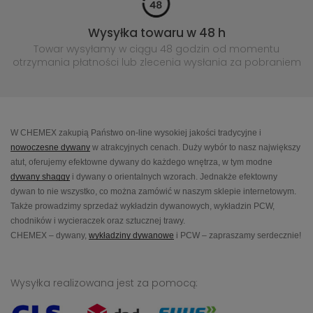
Wysyłka towaru w 48 h
Towar wysyłamy w ciągu 48 godzin
od momentu
otrzymania płatności lub
zlecenia wysłania za pobraniem
W CHEMEX zakupią Państwo on-line wysokiej jakości tradycyjne i
nowoczesne dywany
w atrakcyjnych cenach. Duży wybór to nasz największy
atut, oferujemy efektowne dywany do każdego wnętrza, w tym modne
dywany shaggy
i dywany o orientalnych wzorach. Jednakże efektowny
dywan to nie wszystko, co można zamówić w naszym sklepie internetowym.
Także prowadzimy sprzedaż wykładzin dywanowych, wykładzin PCW,
chodników i wycieraczek oraz sztucznej trawy.
CHEMEX – dywany,
wykładziny dywanowe
i PCW – zapraszamy serdecznie!
Wysyłka realizowana jest za pomocą: