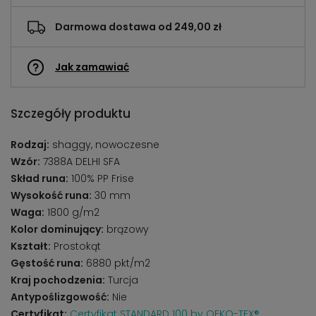
Darmowa dostawa od 249,00 zł
Jak zamawiać
Szczegóły produktu
Rodzaj:
shaggy, nowoczesne
Wzór:
7388A DELHI SFA
Skład runa:
100% PP Frise
Wysokość runa:
30 mm
Waga:
1800 g/m2
Kolor dominujący:
brązowy
Kształt:
Prostokąt
Gęstość runa:
6880 pkt/m2
Kraj pochodzenia:
Turcja
Antypoślizgowość:
Nie
Certyfikat:
Certyfikat STANDARD 100 by OEKO-TEX®