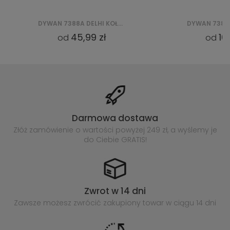
DYWAN 7388A DELHI KOŁO SFA - RÓŻOWY
45,99 zł
10
od
od
Darmowa dostawa
Złóż zamówienie o wartości powyżej
249 zł, a wyślemy je
do Ciebie GRATIS!
Zwrot w 14 dni
Zawsze możesz zwrócić zakupiony
towar w ciągu 14 dni