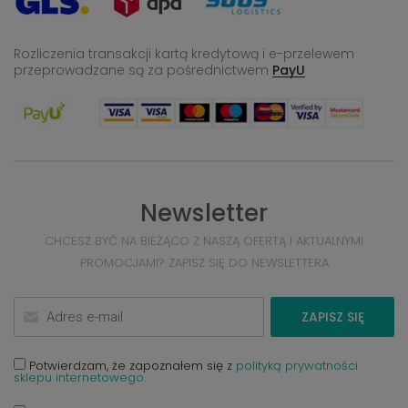
Rozliczenia transakcji kartą kredytową i e-przelewem
przeprowadzane
są za pośrednictwem
PayU
Newsletter
CHCESZ BYĆ NA BIEŻĄCO Z NASZĄ OFERTĄ I AKTUALNYMI
PROMOCJAMI? ZAPISZ SIĘ DO NEWSLETTERA
ZAPISZ SIĘ
Potwierdzam, że zapoznałem się z
polityką prywatności
sklepu internetowego.