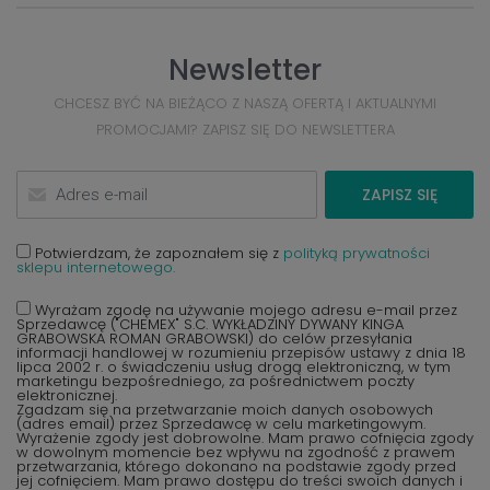
Newsletter
CHCESZ BYĆ NA BIEŻĄCO Z NASZĄ OFERTĄ I AKTUALNYMI
PROMOCJAMI? ZAPISZ SIĘ DO NEWSLETTERA
ZAPISZ SIĘ
Potwierdzam, że zapoznałem się z
polityką prywatności
sklepu internetowego.
Wyrażam zgodę na używanie mojego adresu e-mail przez
Sprzedawcę ("CHEMEX" S.C. WYKŁADZINY DYWANY KINGA
GRABOWSKA ROMAN GRABOWSKI) do celów przesyłania
informacji handlowej w rozumieniu przepisów ustawy z dnia 18
lipca 2002 r. o świadczeniu usług drogą elektroniczną, w tym
marketingu bezpośredniego, za pośrednictwem poczty
elektronicznej.
Zgadzam się na przetwarzanie moich danych osobowych
(adres email) przez Sprzedawcę w celu marketingowym.
Wyrażenie zgody jest dobrowolne. Mam prawo cofnięcia zgody
w dowolnym momencie bez wpływu na zgodność z prawem
przetwarzania, którego dokonano na podstawie zgody przed
jej cofnięciem. Mam prawo dostępu do treści swoich danych i