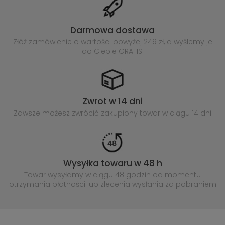
Darmowa dostawa
Złóż zamówienie o wartości powyżej
249 zł, a wyślemy je
do Ciebie GRATIS!
Zwrot w 14 dni
Zawsze możesz zwrócić zakupiony
towar w ciągu 14 dni
Wysyłka towaru w 48 h
Towar wysyłamy w ciągu 48 godzin
od momentu
otrzymania płatności lub
zlecenia wysłania za pobraniem