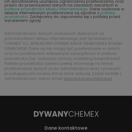
ich sprostowania, usunięcia, ograniczenia przetwarzania, oraz
prawo do przenoszenia danych na zasadach zawartych w
polityce prywatności sklepu internetowego
. Dane osobowe w
sklepie internetowym przetwarzane są zgodnie z
polityką
prywatności
. Zachęcamy do zapoznania się z polityką przed
wyrażeniem zgody.
Administratorem danych osobowych zbieranych za
pośrednictwem sklepu internetowego jest Sprzedawca
"CHEMEX" S.C. WYKŁADZINY DYWANY KINGA GRABOWSKA ROMAN
GRABOWSKI. Dane są lub mogą być przetwarzane w celach
oraz na podstawach wskazanych szczegółowo w polityce
prywatności (np. realizacja umowy, marketing bezpośredni).
Polityka prywatności zawiera pełną informację na temat
przetwarzania danych przez administratora wraz z prawami
przysługującymi osobie, której dane dotyczą. Szybki kontakt z
administratorem: adres email
sklep@dywanychemex.pl
DYWANY
CHEMEX
Dane kontaktowe