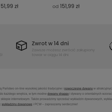
151,99 zł
151,99 zł
od
Zwrot w 14 dni
Zawsze możesz zwrócić zakupiony
S!
towar w ciągu 14 dni
Państwo on-line wysokiej jakości tradycyjne i
nowoczesne dywany
w atrakcyjnyc
do każdego wnętrza, w tym modne
dywany shaggy
i dywany o orientalnych wzora
sklepie internetowym. Także prowadzimy sprzedaż wykładzin dywanowych, wykładz
,
wykładziny dywanowe
i PCW – zapraszamy serdecznie!