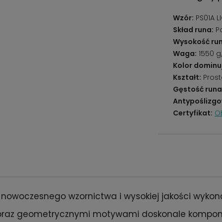
Wzór:
PS01A L
Skład runa:
Po
Wysokość run
Waga:
1550 
Kolor dominu
Kształt:
Prost
Gęstość runa
Antypoślizgo
Certyfikat:
O
 nowoczesnego wzornictwa i wysokiej jakości wykonan
 oraz geometrycznymi motywami doskonale komponu