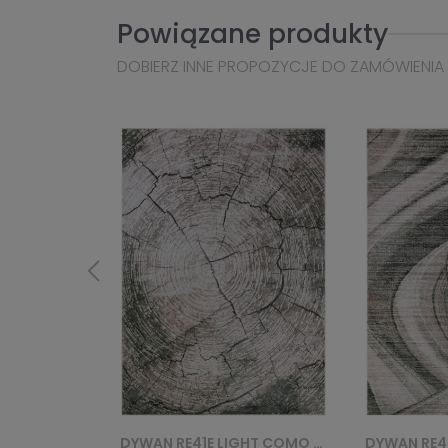
Powiązane produkty
DOBIERZ INNE PROPOZYCJE DO ZAMÓWIENIA
DYWAN RE41E LIGHT COMO YAT - BEŻOWY
DYWAN RE42C LIGHT COMO YAT - BEŻOWY