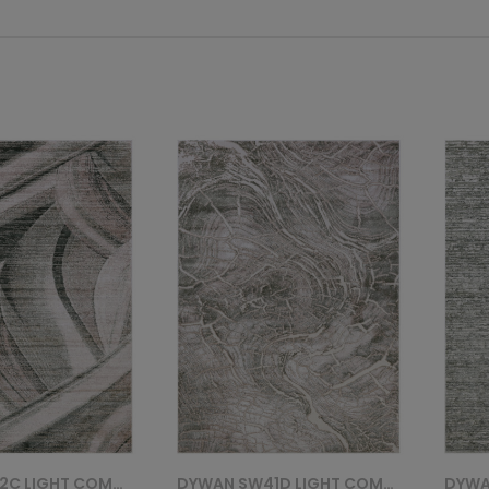
DYWAN SW41D LIGHT COMO YAT - BEŻOWY
DYWAN UA01A LIGHT COMO YAT - ZIELONY