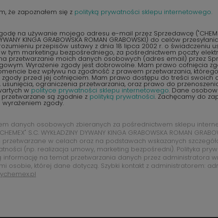
m, że zapoznałem się z
polityką prywatności sklepu internetowego.
odę na używanie mojego adresu e-mail przez Sprzedawcę ("CHEMEX
YWANY KINGA GRABOWSKA ROMAN GRABOWSKI) do celów przesyłania 
ozumieniu przepisów ustawy z dnia 18 lipca 2002 r. o świadczeniu u
, w tym marketingu bezpośredniego, za pośrednictwem poczty elektr
na przetwarzanie moich danych osobowych (adres email) przez S
ngowym. Wyrażenie zgody jest dobrowolne. Mam prawo cofnięcia z
encie bez wpływu na zgodność z prawem przetwarzania, któreg
zgody przed jej cofnięciem. Mam prawo dostępu do treści swoich d
 usunięcia, ograniczenia przetwarzania, oraz prawo do przenoszen
wartych w
polityce prywatności sklepu internetowego
. Dane osobow
 przetwarzane są zgodnie z
polityką prywatności
. Zachęcamy do zap
d wyrażeniem zgody.
rem danych osobowych zbieranych za pośrednictwem sklepu intern
CHEMEX" S.C. WYKŁADZINY DYWANY KINGA GRABOWSKA ROMAN GRABOW
 przetwarzane w celach oraz na podstawach wskazanych szczegó
atności (np. realizacja umowy, marketing bezpośredni). Polityka pry
ą informację na temat przetwarzania danych przez administratora w
mi osobie, której dane dotyczą. Szybki kontakt z administratorem: ad
ychemex.pl