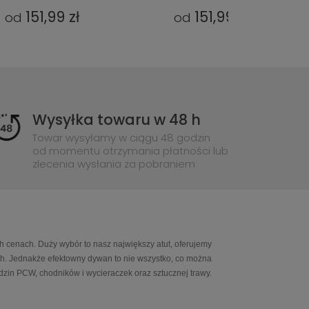
151,99 zł
151,99 zł
od
od
Wysyłka towaru w 48 h
Towar wysyłamy w ciągu 48 godzin
od momentu otrzymania płatności lub
zlecenia wysłania za pobraniem
h cenach. Duży wybór to nasz największy atut, oferujemy
ch. Jednakże efektowny dywan to nie wszystko, co można
in PCW, chodników i wycieraczek oraz sztucznej trawy.