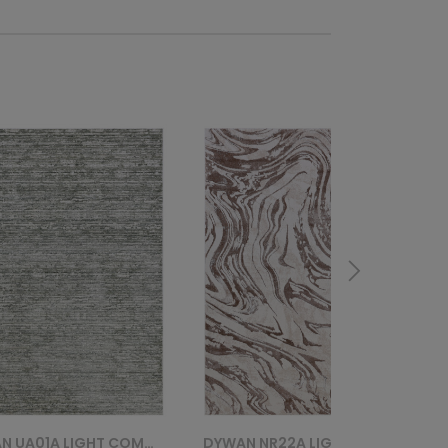
DYWAN NR22A LIGHT COMO HFW - BRĄZOWY
DYWAN RE41A COMO HFW - BEŻOWY