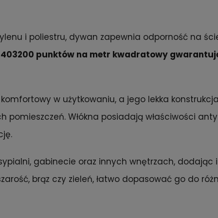
pylenu i poliestru, dywan zapewnia odporność na ści
 403200 punktów na metr kwadratowy gwarantuje
 komfortowy w użytkowaniu, a jego lekka konstrukcj
h pomieszczeń. Włókna posiadają właściwości anty
ję.
sypialni, gabinecie oraz innych wnętrzach, dodając i
szarość, brąz czy zieleń, łatwo dopasować go do różn