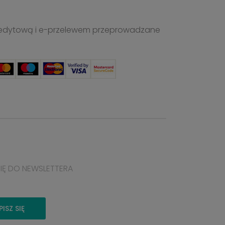
ą kredytową i e-przelewem przeprowadzane
SIĘ DO NEWSLETTERA
PISZ SIĘ