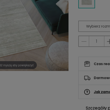
Wybierz rozm
Czas rea
dź myszą aby powiększyć
Darmowa
Jak zam
Szczegóły 