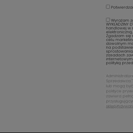
Potwierdza
Wyrażam zg
WYKŁADZINY D
handlowej w r
elektroniczną
Zgadzam się 
celu marketi
dowolnym mom
na podstawie 
sprostowania,
zasadach za
internetowym
polityką prze
Administrato
Sprzedawca "
lub mogą być
polityce pryw
zawiera pełn
przysługujący
sklep@dywan