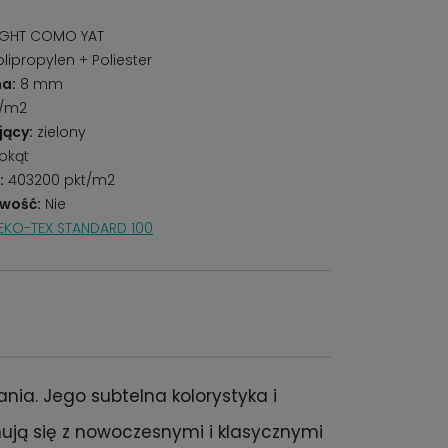
IGHT COMO YAT
lipropylen + Poliester
a:
8 mm
g/m2
jący:
zielony
okąt
:
403200 pkt/m2
wość:
Nie
EKO-TEX STANDARD 100
ia. Jego subtelna kolorystyka i
ją się z nowoczesnymi i klasycznymi