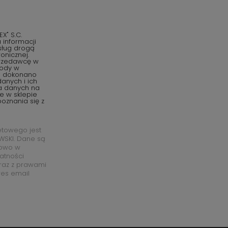
" S.C.
informacji
sług drogą
onicznej.
przedawcę w
gody w
o dokonano
anych i ich
ia danych na
e w sklepie
oznania się z
etowego jest
SKI. Dane są
łowo w
watności
raz z prawami
res email