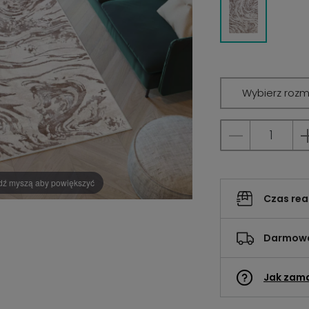
Wybierz rozm
dź myszą aby powiększyć
Czas rea
Darmowa
Jak zam