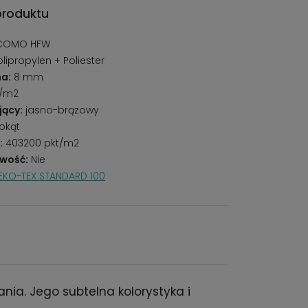
produktu
COMO HFW
lipropylen + Poliester
a:
8 mm
g/m2
jący:
jasno-brązowy
okąt
:
403200 pkt/m2
wość:
Nie
EKO-TEX STANDARD 100
ia. Jego subtelna kolorystyka i