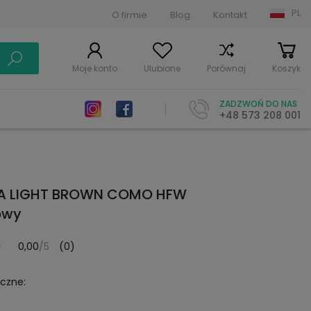
PL
O firmie
Blog
Kontakt
Moje konto
Ulubione
Porównaj
Koszyk
ZADZWOŃ DO NAS
+48 573 208 001
A LIGHT BROWN COMO HFW
owy
0,00
/5
(0)
yczne: