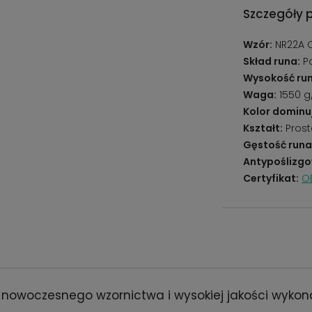
Szczegóły 
Wzór:
NR22A 
Skład runa:
Po
Wysokość run
Waga:
1550 
Kolor dominu
Kształt:
Prost
Gęstość runa
Antypoślizgo
Certyfikat:
O
 nowoczesnego wzornictwa i wysokiej jakości wykonan