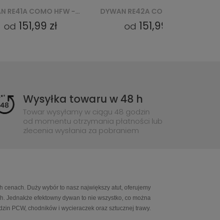
DYWAN RE41A COMO HFW - BEŻOWY
DYWAN RE42A COMO HFW - BEŻOWY
151,99 zł
151,99 zł
od
od
Wysyłka towaru w 48 h
Towar wysyłamy w ciągu 48 godzin
od momentu otrzymania płatności lub
zlecenia wysłania za pobraniem
h cenach. Duży wybór to nasz największy atut, oferujemy
ch. Jednakże efektowny dywan to nie wszystko, co można
in PCW, chodników i wycieraczek oraz sztucznej trawy.