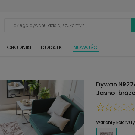
CHODNIKI
DODATKI
NOWOŚCI
Dywan NR22
Jasno-brąz
Warianty koloryst