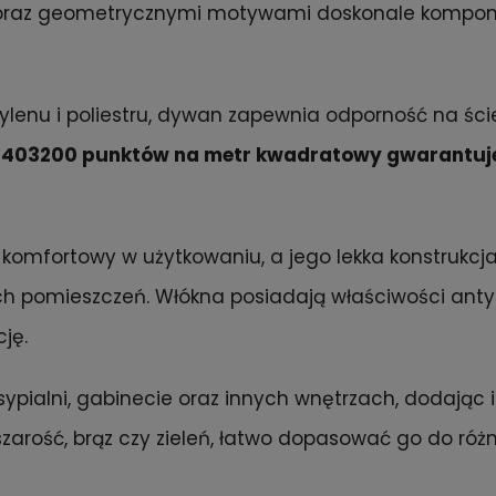
 oraz geometrycznymi motywami doskonale komponu
pylenu i poliestru, dywan zapewnia odporność na ści
 403200 punktów na metr kwadratowy gwarantuje
 komfortowy w użytkowaniu, a jego lekka konstrukcj
h pomieszczeń. Włókna posiadają właściwości anty
ję.
sypialni, gabinecie oraz innych wnętrzach, dodając i
szarość, brąz czy zieleń, łatwo dopasować go do różn