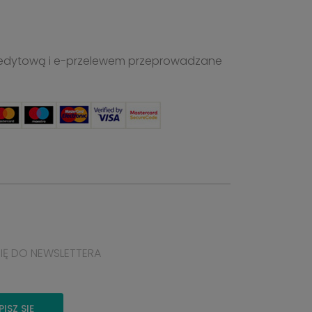
ą kredytową i e-przelewem przeprowadzane
SIĘ DO NEWSLETTERA
PISZ SIĘ