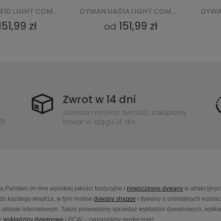
DYWAN SW41D LIGHT COMO YAT - BEŻOWY
DYWAN UA01A LIGHT COMO YAT - ZIELONY
151,99 zł
151,99 zł
od
Zwrot w 14 dni
Zawsze możesz zwrócić zakupiony
S!
towar w ciągu 14 dni
Państwo on-line wysokiej jakości tradycyjne i
nowoczesne dywany
w atrakcyjnyc
do każdego wnętrza, w tym modne
dywany shaggy
i dywany o orientalnych wzora
sklepie internetowym. Także prowadzimy sprzedaż wykładzin dywanowych, wykładz
,
wykładziny dywanowe
i PCW – zapraszamy serdecznie!