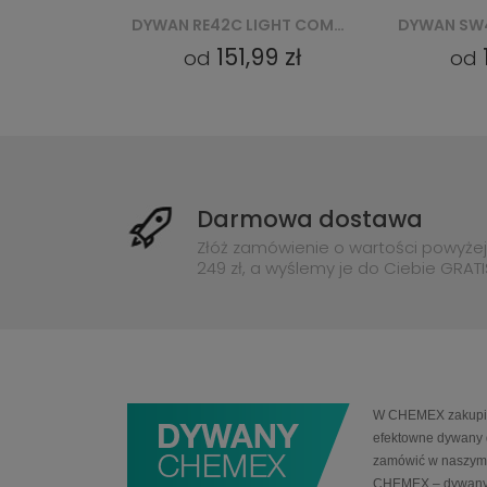
DYWAN RE41E LIGHT COMO YAT - BEŻOWY
DYWAN RE42C LIGHT COMO YAT - BEŻOWY
9 zł
151,99 zł
od
od
Darmowa dostawa
Złóż zamówienie o wartości powyżej
249 zł, a wyślemy je do Ciebie GRATI
W CHEMEX zakupią 
efektowne dywany 
zamówić w naszym 
CHEMEX – dywany