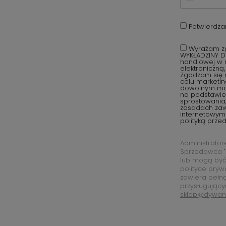
Potwierdza
Wyrażam zg
WYKŁADZINY D
handlowej w r
elektroniczną
Zgadzam się 
celu marketi
dowolnym mom
na podstawie 
sprostowania,
zasadach za
internetowym
polityką prze
Administrato
Sprzedawca "
lub mogą być
polityce pryw
zawiera pełn
przysługujący
sklep@dywan