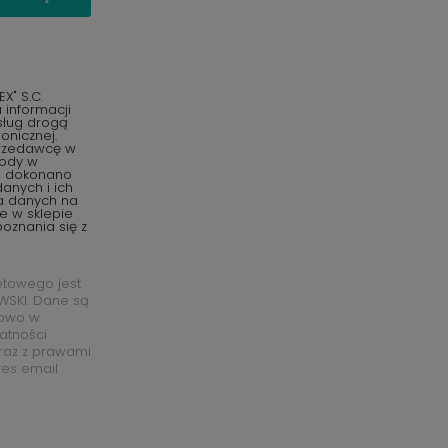
" S.C.
informacji
sług drogą
onicznej.
przedawcę w
gody w
o dokonano
anych i ich
ia danych na
e w sklepie
oznania się z
etowego jest
SKI. Dane są
łowo w
watności
raz z prawami
res email