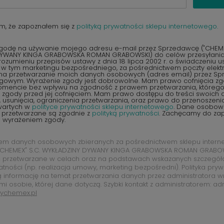
m, że zapoznałem się z
polityką prywatności sklepu internetowego.
odę na używanie mojego adresu e-mail przez Sprzedawcę ("CHEMEX
YWANY KINGA GRABOWSKA ROMAN GRABOWSKI) do celów przesyłania 
ozumieniu przepisów ustawy z dnia 18 lipca 2002 r. o świadczeniu u
, w tym marketingu bezpośredniego, za pośrednictwem poczty elektr
na przetwarzanie moich danych osobowych (adres email) przez S
ngowym. Wyrażenie zgody jest dobrowolne. Mam prawo cofnięcia z
encie bez wpływu na zgodność z prawem przetwarzania, któreg
zgody przed jej cofnięciem. Mam prawo dostępu do treści swoich d
 usunięcia, ograniczenia przetwarzania, oraz prawo do przenoszen
wartych w
polityce prywatności sklepu internetowego
. Dane osobow
 przetwarzane są zgodnie z
polityką prywatności
. Zachęcamy do zap
d wyrażeniem zgody.
rem danych osobowych zbieranych za pośrednictwem sklepu intern
CHEMEX" S.C. WYKŁADZINY DYWANY KINGA GRABOWSKA ROMAN GRABOW
 przetwarzane w celach oraz na podstawach wskazanych szczegó
atności (np. realizacja umowy, marketing bezpośredni). Polityka pry
ą informację na temat przetwarzania danych przez administratora w
mi osobie, której dane dotyczą. Szybki kontakt z administratorem: ad
ychemex.pl