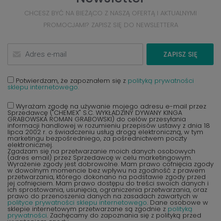
CHCESZ BYĆ NA BIEŻĄCO Z NASZĄ OFERTĄ I AKTUALNYMI
PROMOCJAMI? ZAPISZ SIĘ DO NEWSLETTERA
ZAPISZ SIĘ
Potwierdzam, że zapoznałem się z
polityką prywatności
sklepu internetowego.
Wyrażam zgodę na używanie mojego adresu e-mail przez
Sprzedawcę ("CHEMEX" S.C. WYKŁADZINY DYWANY KINGA
GRABOWSKA ROMAN GRABOWSKI) do celów przesyłania
informacji handlowej w rozumieniu przepisów ustawy z dnia 18
lipca 2002 r. o świadczeniu usług drogą elektroniczną, w tym
marketingu bezpośredniego, za pośrednictwem poczty
elektronicznej.
Zgadzam się na przetwarzanie moich danych osobowych
(adres email) przez Sprzedawcę w celu marketingowym.
Wyrażenie zgody jest dobrowolne. Mam prawo cofnięcia zgody
w dowolnym momencie bez wpływu na zgodność z prawem
przetwarzania, którego dokonano na podstawie zgody przed
jej cofnięciem. Mam prawo dostępu do treści swoich danych i
ich sprostowania, usunięcia, ograniczenia przetwarzania, oraz
prawo do przenoszenia danych na zasadach zawartych w
polityce prywatności sklepu internetowego
. Dane osobowe w
sklepie internetowym przetwarzane są zgodnie z
polityką
prywatności
. Zachęcamy do zapoznania się z polityką przed