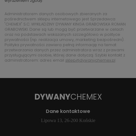
wyrażeniem zgody.
Administratorem danych osobowych zbieranych za
pośrednictwem sklepu internetowego jest Sprzedawca
"CHEMEX" S.C. WYKŁADZINY DYWANY KINGA GRABOWSKA ROMAN
GRABOWSKI. Dane są lub mogą być przetwarzane w celach
oraz na podstawach wskazanych szczegółowo w polityce
prywatności (np. realizacja umowy, marketing bezpośredni).
Polityka prywatności zawiera pełną informację na temat
przetwarzania danych przez administratora wraz z prawami
przysługującymi osobie, której dane dotyczą. Szybki kontakt z
administratorem: adres email
sklep@dywanychemex.pl
DYWANY
CHEMEX
Dane kontaktowe
Lipowa 13, 26-200 Końskie