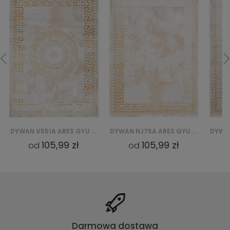
DYWAN NJ75A ARES GYU - ZŁOTY
DYWAN NJ75A ARES GYU - BEŻOWY
105,99 zł
105,99 zł
od
od
Darmowa dostawa