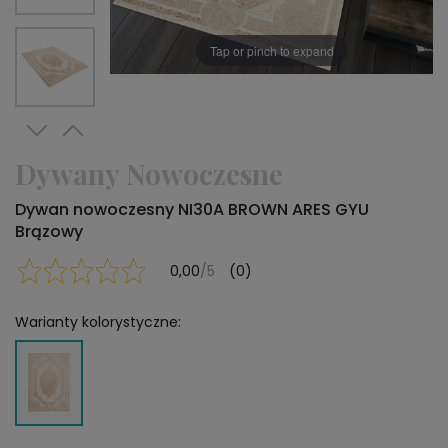
Tap or pinch to expand
Dywany Nowoczesne
Dywan nowoczesny NI30A BROWN ARES GYU
Brązowy
0,00
/5
(0)
Warianty kolorystyczne: