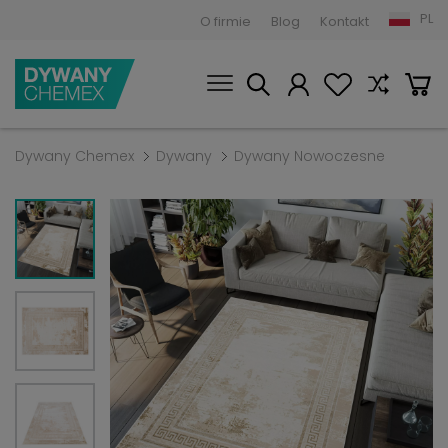
PL
O firmie
Blog
Kontakt
Dywany Chemex
Dywany
Dywany Nowoczesne