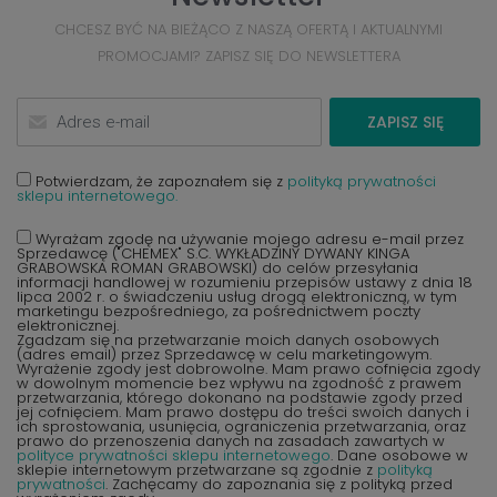
CHCESZ BYĆ NA BIEŻĄCO Z NASZĄ OFERTĄ I AKTUALNYMI
PROMOCJAMI? ZAPISZ SIĘ DO NEWSLETTERA
ZAPISZ SIĘ
Potwierdzam, że zapoznałem się z
polityką prywatności
sklepu internetowego.
Wyrażam zgodę na używanie mojego adresu e-mail przez
Sprzedawcę ("CHEMEX" S.C. WYKŁADZINY DYWANY KINGA
GRABOWSKA ROMAN GRABOWSKI) do celów przesyłania
informacji handlowej w rozumieniu przepisów ustawy z dnia 18
lipca 2002 r. o świadczeniu usług drogą elektroniczną, w tym
marketingu bezpośredniego, za pośrednictwem poczty
elektronicznej.
Zgadzam się na przetwarzanie moich danych osobowych
(adres email) przez Sprzedawcę w celu marketingowym.
Wyrażenie zgody jest dobrowolne. Mam prawo cofnięcia zgody
w dowolnym momencie bez wpływu na zgodność z prawem
przetwarzania, którego dokonano na podstawie zgody przed
jej cofnięciem. Mam prawo dostępu do treści swoich danych i
ich sprostowania, usunięcia, ograniczenia przetwarzania, oraz
prawo do przenoszenia danych na zasadach zawartych w
polityce prywatności sklepu internetowego
. Dane osobowe w
sklepie internetowym przetwarzane są zgodnie z
polityką
prywatności
. Zachęcamy do zapoznania się z polityką przed