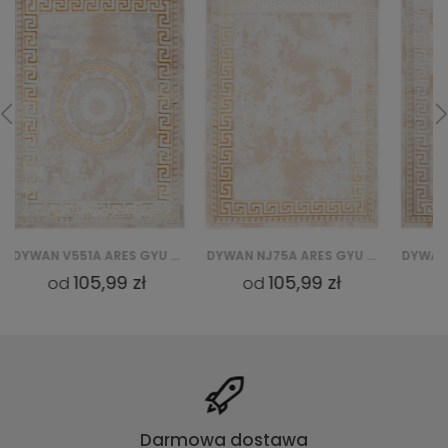
DYWAN NJ75A ARES GYU - ZŁOTY
DYWAN NJ75A ARES GYU - BEŻOWY
105,99 zł
105,99 zł
od
od
Darmowa dostawa