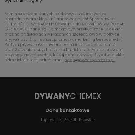
wyrażeniem zgody.
Administratorem danych osobowych zbieranych za
pośrednictwem sklepu internetowego jest Sprzedawca
"CHEMEX" S.C. WYKŁADZINY DYWANY KINGA GRABOWSKA ROMAN
GRABOWSKI. Dane są lub mogą być przetwarzane w celach
oraz na podstawach wskazanych szczegółowo w polityce
prywatności (np. realizacja umowy, marketing bezpośredni).
Polityka prywatności zawiera pełną informację na temat
przetwarzania danych przez administratora wraz z prawami
przysługującymi osobie, której dane dotyczą. Szybki kontakt z
administratorem: adres email
sklep@dywanychemex.pl
DYWANY
CHEMEX
Dane kontaktowe
Lipowa 13, 26-200 Końskie