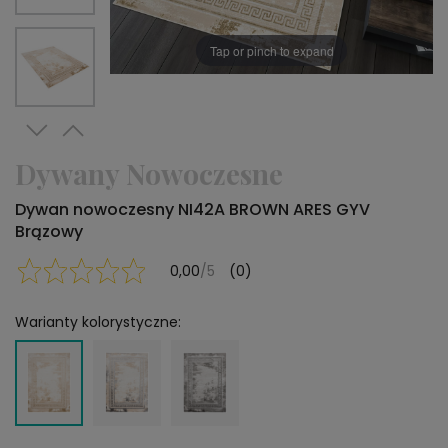
Tap or pinch to expand
Dywany Nowoczesne
Dywan nowoczesny NI42A BROWN ARES GYV
Brązowy
0,00
/5
(0)
Warianty kolorystyczne: