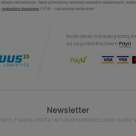
sklepie internetowym. Także prowadzimy sprzedaż wykładzin dywanowych, wykładz
,
wykładziny dywanowe
i PCW – zapraszamy serdecznie!
Rozliczenia transakcji kart
są za pośrednictwem
PayU
Newsletter
ŻĄCO Z NASZĄ OFERTĄ I AKTUALNYMI PROMOCJAMI? ZAPISZ 