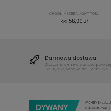
CHODNIK 6365A LIGHT TOKYO CHODNIK GCV - SZARY
9 zł
58,99 zł
od
Darmowa dostawa
Złóż zamówienie o wartości powyżej
249 zł, a wyślemy je do Ciebie GRATI
W CHEMEX zakupią 
efektowne dywany 