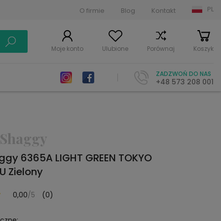
PL
O firmie
Blog
Kontakt
Moje konto
Ulubione
Porównaj
Koszyk
ZADZWOŃ DO NAS
+48 573 208 001
 Shaggy
ggy 6365A LIGHT GREEN TOKYO
 Zielony
0,00
/5
(0)
yczne: