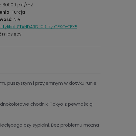
:
60000 pkt/m2
enia:
Turcja
wość:
Nie
rtyfikat STANDARD 100 by OEKO-TEX®
2 miesięcy
tym, puszystym i przyjemnym w dotyku runie.
Jednokolorowe chodniki Tokyo z pewnością
ecięcego czy sypialni. Bez problemu można