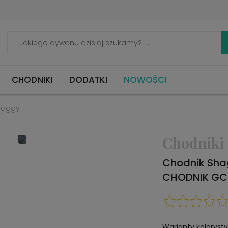
CHODNIKI
DODATKI
NOWOŚCI
haggy
Chodniki
Chodnik Sha
CHODNIK GCU
Warianty koloryst