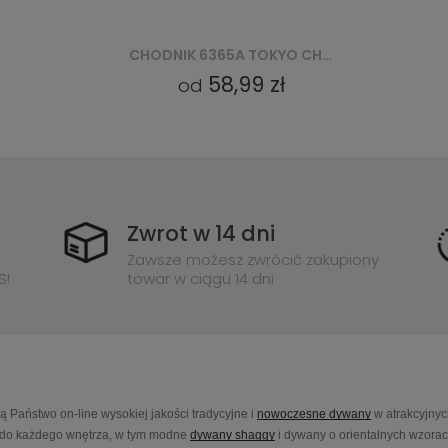
CHODNIK 6365A TOKYO CHODNIK GCV - SZARY
CHODNIK 6365A TOKYO CHODNIK GCV - CZARNY
58,99 zł
od
Zwrot w 14 dni
Zawsze możesz zwrócić zakupiony
S!
towar w ciągu 14 dni
Państwo on-line wysokiej jakości tradycyjne i
nowoczesne dywany
w atrakcyjnyc
do każdego wnętrza, w tym modne
dywany shaggy
i dywany o orientalnych wzora