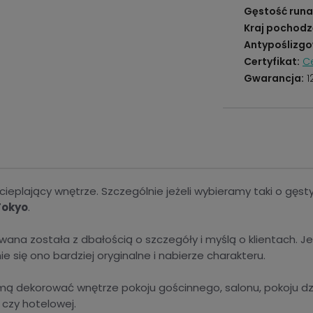
Gęstość runa
Kraj pochodz
Antypoślizgo
Certyfikat:
Ce
Gwarancja:
1
ieplający wnętrze. Szczególnie jeżeli wybieramy taki o gęs
Tokyo
.
wana została z dbałością o szczegóły i myślą o klientach. 
e się ono bardziej oryginalne i nabierze charakteru.
 dekorować wnętrze pokoju gościnnego, salonu, pokoju dzi
 czy hotelowej.