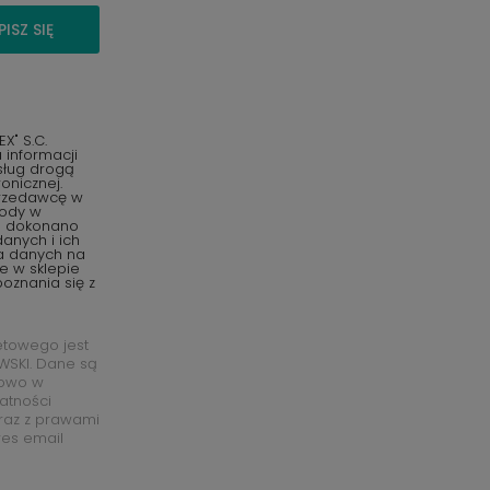
PISZ SIĘ
" S.C.
informacji
sług drogą
onicznej.
przedawcę w
gody w
o dokonano
anych i ich
ia danych na
e w sklepie
oznania się z
etowego jest
SKI. Dane są
łowo w
watności
raz z prawami
res email