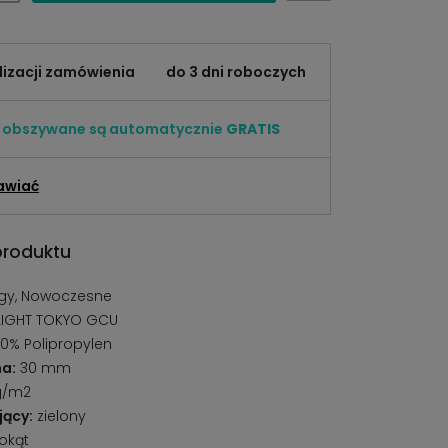
lizacji zamówienia
do 3 dni roboczych
i obszywane są automatycznie
GRATIS
awiać
produktu
y, Nowoczesne
LIGHT TOKYO GCU
0% Polipropylen
a:
30 mm
g/m2
jący:
zielony
okąt