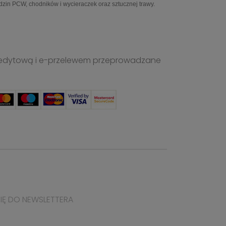
in PCW, chodników i wycieraczek oraz sztucznej trawy.
ą kredytową i e-przelewem przeprowadzane
SIĘ DO NEWSLETTERA