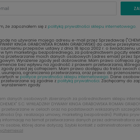
ZA
m, że zapoznałem się z
polityką prywatności sklepu internetowego.
odę na używanie mojego adresu e-mail przez Sprzedawcę ("CHEMEX
YWANY KINGA GRABOWSKA ROMAN GRABOWSKI) do celów przesyłania 
ozumieniu przepisów ustawy z dnia 18 lipca 2002 r. o świadczeniu u
, w tym marketingu bezpośredniego, za pośrednictwem poczty elektr
na przetwarzanie moich danych osobowych (adres email) przez S
ngowym. Wyrażenie zgody jest dobrowolne. Mam prawo cofnięcia z
encie bez wpływu na zgodność z prawem przetwarzania, któreg
zgody przed jej cofnięciem. Mam prawo dostępu do treści swoich d
 usunięcia, ograniczenia przetwarzania, oraz prawo do przenoszen
wartych w
polityce prywatności sklepu internetowego
. Dane osobow
 przetwarzane są zgodnie z
polityką prywatności
. Zachęcamy do zap
d wyrażeniem zgody.
rem danych osobowych zbieranych za pośrednictwem sklepu intern
CHEMEX" S.C. WYKŁADZINY DYWANY KINGA GRABOWSKA ROMAN GRABOW
 przetwarzane w celach oraz na podstawach wskazanych szczegó
atności (np. realizacja umowy, marketing bezpośredni). Polityka pry
ą informację na temat przetwarzania danych przez administratora w
mi osobie, której dane dotyczą. Szybki kontakt z administratorem: ad
ychemex.pl