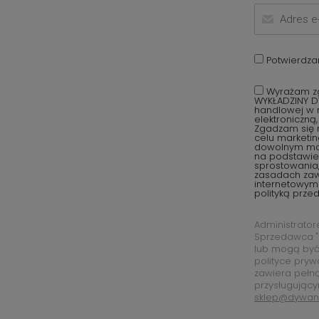
Potwierdza
Wyrażam zg
WYKŁADZINY D
handlowej w r
elektroniczną
Zgadzam się 
celu marketi
dowolnym mom
na podstawie 
sprostowania,
zasadach za
internetowym
polityką prze
Administrato
Sprzedawca "
lub mogą być
polityce pryw
zawiera pełn
przysługujący
sklep@dywan