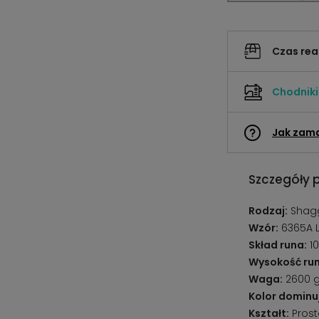
Czas rea
Chodnik
Jak zam
Szczegóły 
Rodzaj:
Shagg
Wzór:
6365A 
Skład runa:
10
Wysokość run
Waga:
2600 
Kolor dominu
Kształt:
Prost