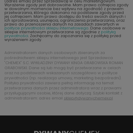
(adres email) przez Sprzedawcę w celu marketingowym.
Wyrażenie zgody jest dobrowolne. Mam prawo cofnięcia zgody
w dowolnym momencie bez wpływu na zgodność z prawem
przetwarzania, którego dokonano na podstawie zgody przed
jej cofnięciem. Mam prawo dostępu do treści swoich danych i
ich sprostowania, usunięcia, ograniczenia przetwarzania, oraz
prawo do przenoszenia danych na zasadach zawartych w
polityce prywatności sklepu internetowego
. Dane osobowe w
sklepie internetowym przetwarzane są zgodnie z
polityką
prywatności
. Zachęcamy do zapoznania się z polityką przed
wyrażeniem zgody.
Administratorem danych osobowych zbieranych za
pośrednictwem sklepu internetowego jest Sprzedawca
"CHEMEX" S.C. WYKŁADZINY DYWANY KINGA GRABOWSKA ROMAN
GRABOWSKI. Dane są lub mogą być przetwarzane w celach
oraz na podstawach wskazanych szczegółowo w polityce
prywatności (np. realizacja umowy, marketing bezpośredni).
Polityka prywatności zawiera pełną informację na temat
przetwarzania danych przez administratora wraz z prawami
przysługującymi osobie, której dane dotyczą. Szybki kontakt z
administratorem: adres email
sklep@dywanychemex.pl