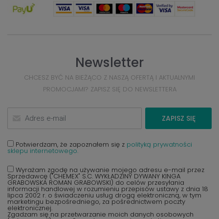
Newsletter
CHCESZ BYĆ NA BIEŻĄCO Z NASZĄ OFERTĄ I AKTUALNYMI
PROMOCJAMI? ZAPISZ SIĘ DO NEWSLETTERA
ZAPISZ SIĘ
Potwierdzam, że zapoznałem się z
polityką prywatności
sklepu internetowego.
Wyrażam zgodę na używanie mojego adresu e-mail przez
Sprzedawcę ("CHEMEX" S.C. WYKŁADZINY DYWANY KINGA
GRABOWSKA ROMAN GRABOWSKI) do celów przesyłania
informacji handlowej w rozumieniu przepisów ustawy z dnia 18
lipca 2002 r. o świadczeniu usług drogą elektroniczną, w tym
marketingu bezpośredniego, za pośrednictwem poczty
elektronicznej.
Zgadzam się na przetwarzanie moich danych osobowych