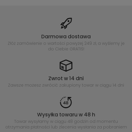
Darmowa dostawa
Złóż zamówienie o wartości powyżej
249 zł, a wyślemy je
do Ciebie GRATIS!
Zwrot w 14 dni
Zawsze możesz zwrócić zakupiony
towar w ciągu 14 dni
Wysyłka towaru w 48 h
Towar wysyłamy w ciągu 48 godzin
od momentu
otrzymania płatności lub
zlecenia wysłania za pobraniem