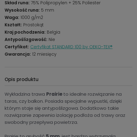
Skład runa:
75% Polipropylen + 25% Poliester
Wysokość runa:
5 mm
Waga:
1000 g/m2
Kształt:
Prostokąt
Kraj pochodzenia:
Belgia
Antypoślizgowość:
Nie
Certyfikat:
Certyfikat STANDARD 100 by OEKO-TEX®
Gwarancja:
12 miesięcy
Opis produktu
Wykładzina trawa
Prairie
to idealne rozwiązanie na
taras, czy balkon. Posiada specjalne wypustki, dzięki
którym staje się antypoślizgowa. Dodatkowo takie
rozwiązanie zapewnia izolację podłoża od trawy oraz
swobodny przepływa powietrza.
Prairie to grubość
5 mm
, jest bardzo wytrzymała,