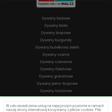
Dywany beżowe
Dywany białe
Dywany brązowe
Dywany burgundy
Dywany butelkowa zieleń
Dywany czarne
Dywany czerwone
Dywany fioletowe
Dywany granatowe
Dywany jasno-brązowe
Dywany łososiowe
Dywany kremowe
Dywany lilac
W celu świadczenia usług na najwyższym poziomie w ramach
naszej strony internetowej korzystamy z plików cookies. Pliki